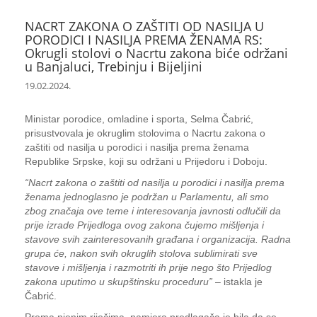
NACRT ZAKONA O ZAŠTITI OD NASILJA U
PORODICI I NASILJA PREMA ŽENAMA RS:
Okrugli stolovi o Nacrtu zakona biće održani
u Banjaluci, Trebinju i Bijeljini
19.02.2024.
Ministar porodice, omladine i sporta, Selma Čabrić,
prisustvovala je okruglim stolovima o Nacrtu zakona o
zaštiti od nasilja u porodici i nasilja prema ženama
Republike Srpske, koji su održani u Prijedoru i Doboju.
“Nacrt zakona o zaštiti od nasilja u porodici i nasilja prema
ženama jednoglasno je podržan u Parlamentu, ali smo
zbog značaja ove teme i interesovanja javnosti odlučili da
prije izrade Prijedloga ovog zakona čujemo mišljenja i
stavove svih zainteresovanih građana i organizacija. Radna
grupa će, nakon svih okruglih stolova sublimirati sve
stavove i mišljenja i razmotriti ih prije nego što Prijedlog
zakona uputimo u skupštinsku proceduru”
– istakla je
Čabrić.