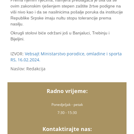
Prema njenim riječima, namjera predlagača je bila da se
ovim zakonskim rješenjem stepen zaštite žrtve podigne na
viši nivo kao i da se nasilnicima pošalje poruka da institucije
Republike Srpske imaju nultu stopu tolerancije prema
nasilju.
Okrugli stolovi biće održani još u Banjaluci, Trebinju i
Bijeljini.
IZVOR:
Vebsajt Ministarstvo porodice, omladine i sporta
RS, 16.02.2024.
Naslov: Redakcija
Radno vrijeme:
Ponedjeljak - petak
7:30 - 15:30
Kontaktirajte nas: