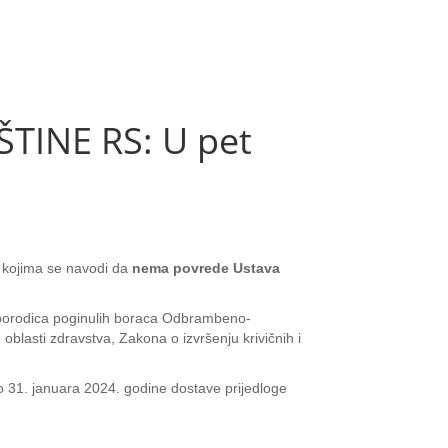
INE RS: U pet
 kojima se navodi da
nema povrede Ustava
 i porodica poginulih boraca Odbrambeno-
blasti zdravstva, Zakona o izvršenju krivičnih i
 31. januara 2024. godine dostave prijedloge