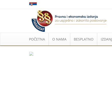
POČETNA
O NAMA
BESPLATNO
IZDANJ