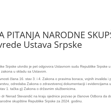
 PITANJA NARODNE SKUPŠT
rede Ustava Srpske
ike Srpske utvrdio je pet odgovora Ustavnom sudu Republike Srpske u
h zakona u skladu sa Ustavom.
avnosti člana 16. stav 3. i 4. Zakona o pravima boraca, vojnih invalida
rstvu, odredaba Zakona o zdravstvenoj dokumentaciji i evidencijama u o
 stav 1. tačka g) Zakona o državnim službenicima.
 dr Nenad Stevandić na kraju sjednice pozvao je članove Odbora da do
Narodne skupštine Republike Srpske za 2024. godinu.