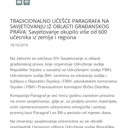
TRADICIONALNO UČEŠĆE PARAGRAFA NA
SAVJETOVANJU IZ OBLASTI GRAĐANSKOG
PRAVA: Savjetovanje okupilo više od 600
učesnika iz zemlje i regiona
18.10.2019.
Na Jahorini se održava XIV Savjetovanje iz oblasti
građanskog prava, koje organizuje Udruženje sudija
Republike Srpske u saradnji sa Udruženjem sudija FBiH,
Udruženjem sudija BiH, centrima za edukaciju sudija i
tužilaca u Republici Srpskoj i FBiH, advokatskim komorama
Srpske i FBiH i Pravosudnom komisijom Brčko Distrikta.
Kompanija Paragraf je već treću godinu zaredom prisutna
na ovom savjetovanju, gdje je, uz podjelu promo materijala,
svim zainteresovanim učesnicima omogućila i pristup
pravnoj bazi Paragraf Lex BA u periodu od mjesec dana.
Na otvaranju savjetovanja učesnicima su se obratili
predsjednik Upravnog odbora Udruženja sudija Republike