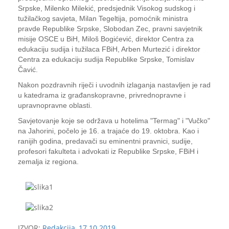
Srpske, Milenko Milekić, predsjednik Visokog sudskog i
tužilačkog savjeta, Milan Tegeltija, pomoćnik ministra
pravde Republike Srpske, Slobodan Zec, pravni savjetnik
misije OSCE u BiH, Miloš Bogićević, direktor Centra za
edukaciju sudija i tužilaca FBiH, Arben Murtezić i direktor
Centra za edukaciju sudija Republike Srpske, Tomislav
Čavić.
Nakon pozdravnih riječi i uvodnih izlaganja nastavljen je rad
u katedrama iz građanskopravne, privrednopravne i
upravnopravne oblasti.
Savjetovanje koje se održava u hotelima "Termag" i "Vučko"
na Jahorini, počelo je 16. a trajaće do 19. oktobra. Kao i
ranijih godina, predavači su eminentni pravnici, sudije,
profesori fakulteta i advokati iz Republike Srpske, FBiH i
zemalja iz regiona.
IZVOR:
Redakcija, 17.10.2019.