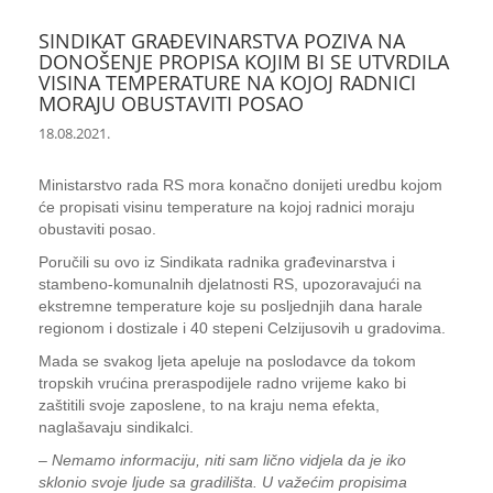
SINDIKAT GRAĐEVINARSTVA POZIVA NA
DONOŠENJE PROPISA KOJIM BI SE UTVRDILA
VISINA TEMPERATURE NA KOJOJ RADNICI
MORAJU OBUSTAVITI POSAO
18.08.2021.
Ministarstvo rada RS mora konačno donijeti uredbu kojom
će propisati visinu temperature na kojoj radnici moraju
obustaviti posao.
Poručili su ovo iz Sindikata radnika građevinarstva i
stambeno-komunalnih djelatnosti RS, upozoravajući na
ekstremne temperature koje su posljednjih dana harale
regionom i dostizale i 40 stepeni Celzijusovih u gradovima.
Mada se svakog ljeta apeluje na poslodavce da tokom
tropskih vrućina preraspodijele radno vrijeme kako bi
zaštitili svoje zaposlene, to na kraju nema efekta,
naglašavaju sindikalci.
–
Nemamo informaciju, niti sam lično vidjela da je iko
sklonio svoje ljude sa gradilišta. U važećim propisima