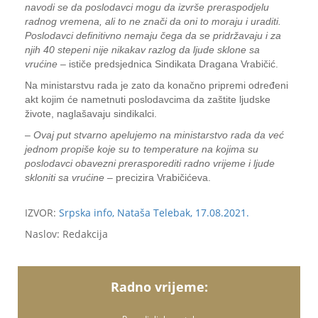
navodi se da poslodavci mogu da izvrše preraspodjelu
radnog vremena, ali to ne znači da oni to moraju i uraditi.
Poslodavci definitivno nemaju čega da se pridržavaju i za
njih 40 stepeni nije nikakav razlog da ljude sklone sa
vrućine
– ističe predsjednica Sindikata Dragana Vrabičić.
Na ministarstvu rada je zato da konačno pripremi određeni
akt kojim će nametnuti poslodavcima da zaštite ljudske
živote, naglašavaju sindikalci.
–
Ovaj put stvarno apelujemo na ministarstvo rada da već
jednom propiše koje su to temperature na kojima su
poslodavci obavezni prerasporediti radno vrijeme i ljude
skloniti sa vrućine
– precizira Vrabičićeva.
IZVOR:
Srpska info, Nataša Telebak, 17.08.2021.
Naslov: Redakcija
Radno vrijeme: