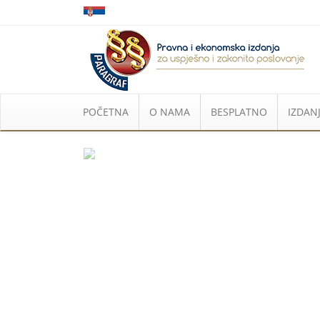
POČETNA
O NAMA
BESPLATNO
IZDANJ