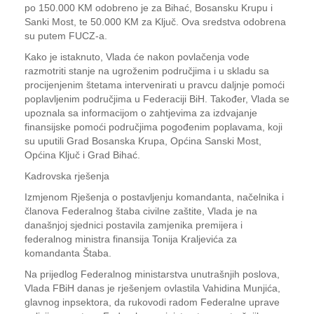
po 150.000 KM odobreno je za Bihać, Bosansku Krupu i
Sanki Most, te 50.000 KM za Ključ. Ova sredstva odobrena
su putem FUCZ-a.
Kako je istaknuto, Vlada će nakon povlačenja vode
razmotriti stanje na ugroženim područjima i u skladu sa
procijenjenim štetama intervenirati u pravcu daljnje pomoći
poplavljenim područjima u Federaciji BiH. Također, Vlada se
upoznala sa informacijom o zahtjevima za izdvajanje
finansijske pomoći područjima pogođenim poplavama, koji
su uputili Grad Bosanska Krupa, Općina Sanski Most,
Općina Ključ i Grad Bihać.
Kadrovska rješenja
Izmjenom Rješenja o postavljenju komandanta, načelnika i
članova Federalnog štaba civilne zaštite, Vlada je na
današnjoj sjednici postavila zamjenika premijera i
federalnog ministra finansija Tonija Kraljevića za
komandanta Štaba.
Na prijedlog Federalnog ministarstva unutrašnjih poslova,
Vlada FBiH danas je rješenjem ovlastila Vahidina Munjića,
glavnog inpsektora, da rukovodi radom Federalne uprave