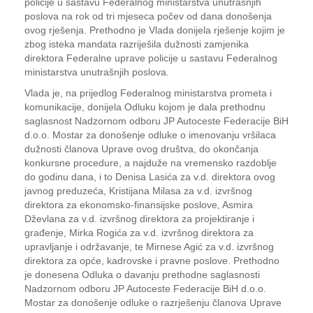
policije u sastavu Federalnog ministarstva unutrašnjih
poslova na rok od tri mjeseca počev od dana donošenja
ovog rješenja. Prethodno je Vlada donijela rješenje kojim je
zbog isteka mandata razriješila dužnosti zamjenika
direktora Federalne uprave policije u sastavu Federalnog
ministarstva unutrašnjih poslova.
Vlada je, na prijedlog Federalnog ministarstva prometa i
komunikacije, donijela Odluku kojom je dala prethodnu
saglasnost Nadzornom odboru JP Autoceste Federacije BiH
d.o.o. Mostar za donošenje odluke o imenovanju vršilaca
dužnosti članova Uprave ovog društva, do okončanja
konkursne procedure, a najduže na vremensko razdoblje
do godinu dana, i to Denisa Lasića za v.d. direktora ovog
javnog preduzeća, Kristijana Milasa za v.d. izvršnog
direktora za ekonomsko-finansijske poslove, Asmira
Dževlana za v.d. izvršnog direktora za projektiranje i
građenje, Mirka Rogića za v.d. izvršnog direktora za
upravljanje i održavanje, te Mirnese Agić za v.d. izvršnog
direktora za opće, kadrovske i pravne poslove. Prethodno
je donesena Odluka o davanju prethodne saglasnosti
Nadzornom odboru JP Autoceste Federacije BiH d.o.o.
Mostar za donošenje odluke o razrješenju članova Uprave