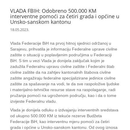
VLADA FBIH: Odobreno 500.000 KM
interventne pomoći za četiri grada i općine u
Unsko-sanskom kantonu
18.05.2023.
Vlada Federacije BiH na prvoj hitnoj sjednici održanoj u
Sarajevu, prihvatila je informaciju Federalne uprave civilne
zaštite o situaciji u poplavljenim područjima u Federaciji
BiH. S tim u vezi Vlada je donijela zaključak kojim je
zadužila Federalnu upravu civilne zaštite i Federalni štab
civilne zaštite da na zahtjev kantonalnih štabova civilne
zaštite angažiraju federalne specijalizirane jedinice civilne
zaštite za spašavanje na vodi, te da sve raspoložive ljudske
i materijalno-tehničke resurse stave na raspolaganje, radi
pružanja pomoći na ugroženom području, kao i da o tome
izvijeste Federalnu vladu.
Vlada je donijela odluku o izdvajanju interventnih sredstava
od ukupno 500.000 KM iz tekuće rezerve Budžeta
Federacije BiH, kao interventnu mjeru pomoći za četiri
grada i općine u Unsko-sanskom kantonu. Od ovog iznosa