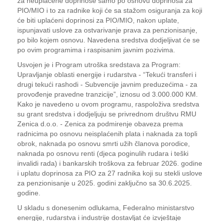
za neuplaćene doprinose samo po osnovu doprinosa za
PIO/MIO i to za radnike koji će sa stažom osiguranja za koji
će biti uplaćeni doprinosi za PIO/MIO, nakon uplate,
ispunjavati uslove za ostvarivanje prava za penzionisanje,
po bilo kojem osnovu. Navedena sredstva dodjeljivat će se
po ovim programima i raspisanim javnim pozivima.
Usvojen je i Program utroška sredstava za Program:
Upravljanje oblasti energije i rudarstva - “Tekući transferi i
drugi tekući rashodi - Subvencije javnim preduzećima - za
provođenje pravedne tranzicije”, iznosu od 3.000.000 KM.
Kako je navedeno u ovom programu, raspoloživa sredstva
su grant sredstva i dodjeljuju se privrednom društvu RMU
Zenica d.o.o. - Zenica za podmirenje obaveza prema
radnicima po osnovu neisplaćenih plata i naknada za topli
obrok, naknada po osnovu smrti užih članova porodice,
naknada po osnovu renti (djeca poginulih rudara i teški
invalidi rada) i bankarskih troškova za februar 2026. godine
i uplatu doprinosa za PIO za 27 radnika koji su stekli uslove
za penzionisanje u 2025. godini zaključno sa 30.6.2025.
godine.
U skladu s donesenim odlukama, Federalno ministarstvo
energije, rudarstva i industrije dostavljat će izvještaje