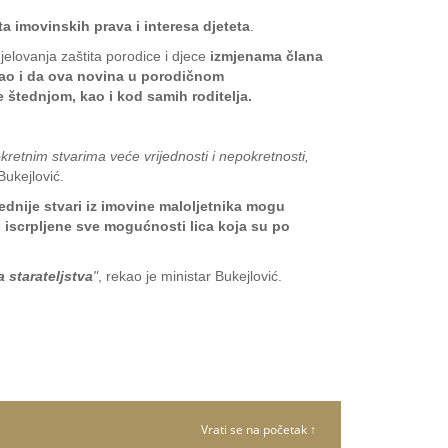
ta imovinskih prava i interesa djeteta
.
djelovanja zaštita porodice i djece
izmjenama člana
kao i da ova novina u porodičnom
štednjom, kao i kod samih roditelja.
retnim stvarima veće vrijednosti i nepokretnosti,
 Bukejlović.
rednije stvari iz imovine maloljetnika mogu
su iscrpljene sve mogućnosti lica koja su po
 starateljstva
"
, rekao je ministar Bukejlović.
Vrati se na početak ↑