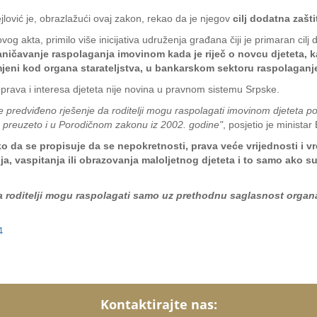
lović je, obrazlažući ovaj zakon, rekao da je njegov
cilj dodatna zašti
g akta, primilo više inicijativa udruženja građana čiji je primaran cilj 
ničavanje raspolaganja imovinom kada je riječ o novcu djeteta, 
eni kod organa starateljstva, u bankarskom sektoru raspolaganje 
h prava i interesa djeteta nije novina u pravnom sistemu Srpske.
predviđeno rješenje da roditelji mogu raspolagati imovinom djeteta pok
je preuzeto i u Porodičnom zakonu iz 2002. godine"
, posjetio je ministar
ko da se propisuje da se nepokretnosti, prava veće vrijednosti i v
čenja, vaspitanja ili obrazovanja maloljetnog djeteta i to samo ako 
a roditelji mogu raspolagati samo uz prethodnu saglasnost organa
4
Kontaktirajte nas: