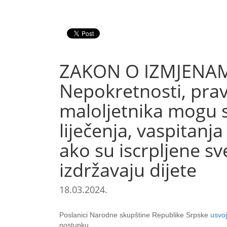
ZAKON O IZMJENA
Nepokretnosti, prava
maloljetnika mogu se
liječenja, vaspitanj
ako su iscrpljene s
izdržavaju dijete
18.03.2024.
Poslanici Narodne skupštine Republike Srpske
usvoj
postupku.