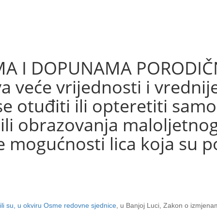
MA I DOPUNAMA PORODIČ
 veće vrijednosti i vrednije
 otuđiti ili opteretiti samo
a ili obrazovanja maloljetno
ve mogućnosti lica koja su
ili su, u okviru Osme redovne sjednice
, u Banjoj Luci, Zakon o izmje