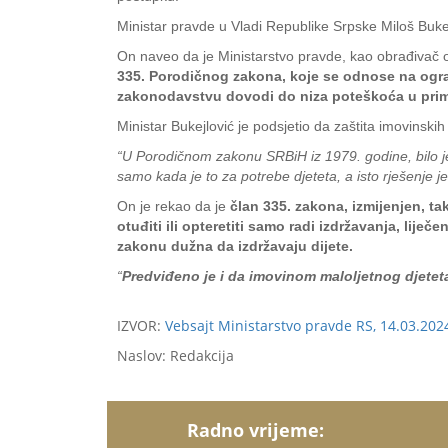
Ministar pravde u Vladi Republike Srpske Miloš Bukej
On naveo da je Ministarstvo pravde, kao obrađivač ovo
335. Porodičnog zakona, koje se odnose na ogra
zakonodavstvu dovodi do niza poteškoća u primj
Ministar Bukejlović je podsjetio da zaštita imovinski
“U Porodičnom zakonu SRBiH iz 1979. godine, bilo je 
samo kada je to za potrebe djeteta, a isto rješenje 
On je rekao da je
član 335. zakona, izmijenjen, ta
otuđiti ili opteretiti samo radi izdržavanja, lije
zakonu dužna da izdržavaju dijete.
“
Predviđeno je i da imovinom maloljetnog djetet
IZVOR:
Vebsajt Ministarstvo pravde RS, 14.03.202
Naslov: Redakcija
Radno vrijeme: