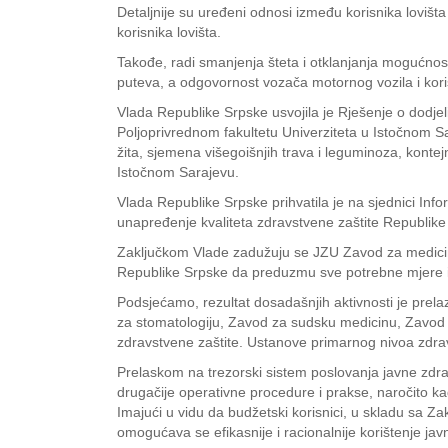
Detaljnije su uređeni odnosi između korisnika lovišta
korisnika lovišta.
Takođe, radi smanjenja šteta i otklanjanja mogućnost
puteva, a odgovornost vozača motornog vozila i koris
Vlada Republike Srpske usvojila je Rješenje o dodjel
Poljoprivrednom fakultetu Univerziteta u Istočnom S
žita, sjemena višegoišnjih trava i leguminoza, kontej
Istočnom Sarajevu.
Vlada Republike Srpske prihvatila je na sjednici Info
unapređenje kvaliteta zdravstvene zaštite Republike
Zaključkom Vlade zadužuju se JZU Zavod za medicinu r
Republike Srpske da preduzmu sve potrebne mjere i r
Podsjećamo, rezultat dosadašnjih aktivnosti je prel
za stomatologiju, Zavod za sudsku medicinu, Zavod z
zdravstvene zaštite. Ustanove primarnog nivoa zdrav
Prelaskom na trezorski sistem poslovanja javne zdr
drugačije operativne procedure i prakse, naročito kad
Imajući u vidu da budžetski korisnici, u skladu sa
omogućava se efikasnije i racionalnije korištenje jav