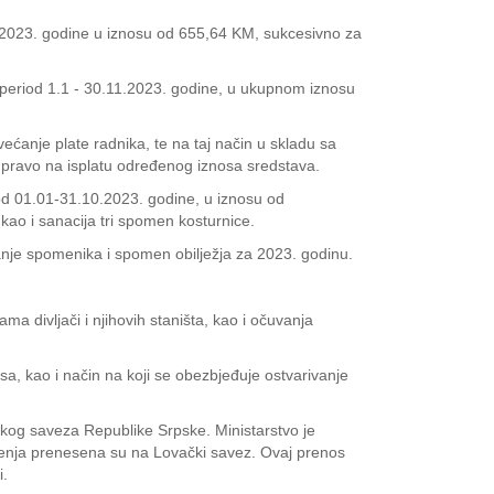
2023. godine u iznosu od 655,64 KM, sukcesivno za
a period 1.1 - 30.11.2023. godine, u ukupnom iznosu
ećanje plate radnika, te na taj način u skladu sa
i pravo na isplatu određenog iznosa sredstava.
iod 01.01-31.10.2023. godine, u iznosu od
ao i sanacija tri spomen kosturnice.
vanje spomenika i spomen obilježja za 2023. godinu.
 divljači i njihovih staništa, kao i očuvanja
a, kao i način na koji se obezbjeđuje ostvarivanje
čkog saveza Republike Srpske. Ministarstvo je
ćenja prenesena su na Lovački savez. Ovaj prenos
i.