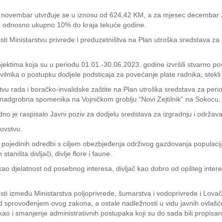
 novembar utvrđuje se u iznosu od 624,42 KM, a za mjesec decembar 
 odnosno ukupno 10% do kraja tekuće godine.
sti Ministarstvu privrede i preduzetništva na Plan utroška sredstava z
ktima koja su u periodu 01.01.-30.06.2023. godine izvršili stvarno pov
ilnika o postupku dodjele podsticaja za povećanje plate radnika, stekl
tvu rada i boračko-invalidske zaštite na Plan utroška sredstava za per
adgrobna spomenika na Vojničkom groblju “Novi Zejtilnik” na Sokocu, k
odno je raspisalo Javni poziv za dodjelu sredstava za izgradnju i održa
lovstvu.
ojedinih odredbi s ciljem obezbjeđenja održivog gazdovanja populacijama
taništa divljači, divlje flore i faune.
ao djelatnost od posebnog interesa, divljač kao dobro od opšteg interes
sti između Ministarstva poljoprivrede, šumarstva i vodoprivrede i Lova
ad sprovođenjem ovog zakona, a ostale nadležnosti u vidu javnih ovlaš
, kao i smanjenje administrativnih postupaka koji su do sada bili propisan