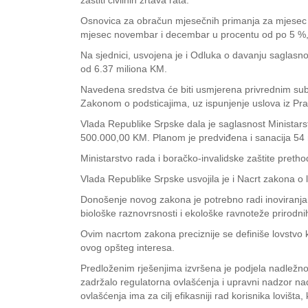
zaštiti civilnih žrtava rata.
Osnovica za obračun mjesečnih primanja za mjesec
mjesec novembar i decembar u procentu od po 5 %,
Na sjednici, usvojena je i Odluka o davanju saglasno
od 6.37 miliona KM.
Navedena sredstva će biti usmjerena privrednim subje
Zakonom o podsticajima, uz ispunjenje uslova iz Prav
Vlada Republike Srpske dala je saglasnost Ministars
500.000,00 KM. Planom je predviđena i sanacija 54 n
Ministarstvo rada i boračko-invalidske zaštite preth
Vlada Republike Srpske usvojila je i Nacrt zakona o 
Donošenje novog zakona je potrebno radi inoviranja p
biološke raznovrsnosti i ekološke ravnoteže prirodnih s
Ovim nacrtom zakona preciznije se definiše lovstvo k
ovog opšteg interesa.
Predloženim rješenjima izvršena je podjela nadležno
zadržalo regulatorna ovlašćenja i upravni nadzor n
ovlašćenja ima za cilj efikasniji rad korisnika lovišta