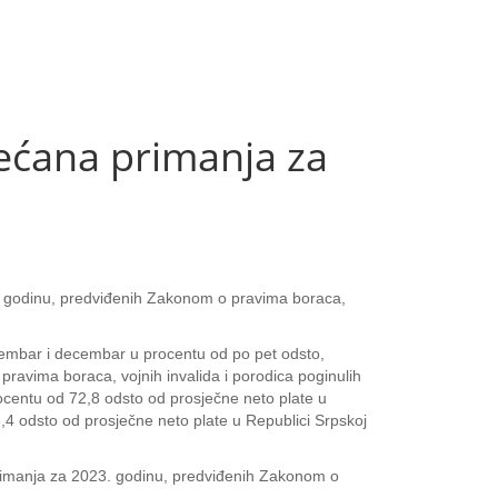
ećana primanja za
23. godinu, predviđenih Zakonom o pravima boraca,
embar i decembar u procentu od po pet odsto,
ravima boraca, vojnih invalida i porodica poginulih
entu od 72,8 odsto od prosječne neto plate u
,4 odsto od prosječne neto plate u Republici Srpskoj
h primanja za 2023. godinu, predviđenih Zakonom o