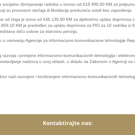
a socijalno zbrinjavanje radnika u iznosu od 618.990,00 KM za potpunu i
oji su procesom stečaja ili likvidacije preduzeća ostali bez zaposlenja.
 od čega je iznos od 546.130,90 KM za djelimičnu uplatu doprinosa za
.859,10 KM je predviđen za uplatu doprinosa za PIO za 10 radnika iz 6 
edstava stiču uslove za starosnu penziju.
ku o osnivanju Agencije za informaciono-komunikacione tehnologije Repu
g razvoja i primjene informaciono-komunikacionih tehnologija i elektron
uspostavljanje nadzora u ovoj oblasti, u skladu sa Zakonom o Agenciji z
nadzor nad razvojem i korišćenjem informaciono-komunikacionih tehnologi
Kontaktirajte nas: