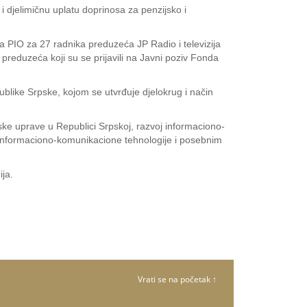
 djelimičnu uplatu doprinosa za penzijsko i
 PIO za 27 radnika preduzeća JP Radio i televizija
preduzeća koji su se prijavili na Javni poziv Fonda
blike Srpske, kojom se utvrđuje djelokrug i način
ske uprave u Republici Srpskoj, razvoj informaciono-
a informaciono-komunikacione tehnologije i posebnim
ja.
Vrati se na početak ↑