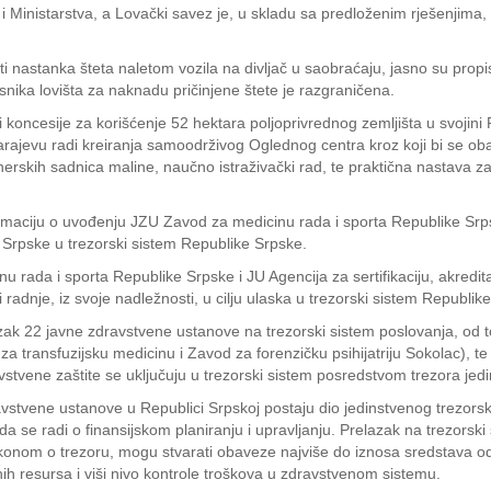
 i Ministarstva, a Lovački savez je, u skladu sa predloženim rješenjima,
i nastanka šteta naletom vozila na divljač u saobraćaju, jasno su propis
nika lovišta za naknadu pričinjene štete je razgraničena.
i koncesije za korišćenje 52 hektara poljoprivrednog zemljišta u svojin
arajevu radi kreiranja samoodrživog Oglednog centra kroz koji bi se o
nerskih sadnica maline, naučno istraživački rad, te praktična nastava z
rmaciju o uvođenju JZU Zavod za medicinu rada i sporta Republike Srpske 
 Srpske u trezorski sistem Republike Srpske.
ada i sporta Republike Srpske i JU Agencija za sertifikaciju, akreditac
adnje, iz svoje nadležnosti, u cilju ulaska u trezorski sistem Republi
azak 22 javne zdravstvene ustanove na trezorski sistem poslovanja, od 
a transfuzijsku medicinu i Zavod za forenzičku psihijatriju Sokolac), 
stvene zaštite se uključuju u trezorski sistem posredstvom trezora jed
avstvene ustanove u Republici Srpskoj postaju dio jedinstvenog trezor
a se radi o finansijskom planiranju i upravljanju. Prelazak na trezorski 
 Zakonom o trezoru, mogu stvarati obaveze najviše do iznosa sredstava
nih resursa i viši nivo kontrole troškova u zdravstvenom sistemu.