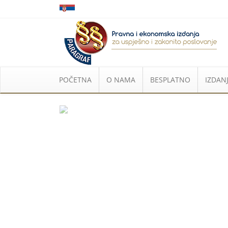
POČETNA
O NAMA
BESPLATNO
IZDANJ