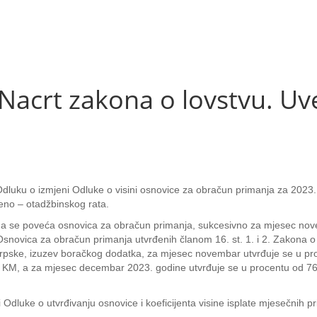
Nacrt zakona o lovstvu. Uv
e Odluku o izmjeni Odluke o visini osnovice za obračun primanja za 20
eno – otadžbinskog rata.
 da se poveća osnovica za obračun primanja, sukcesivno za mjesec nov
novica za obračun primanja utvrđenih članom 16. st. 1. i 2. Zakona o p
ske, izuzev boračkog dodatka, za mjesec novembar utvrđuje se u proc
67 KM, a za mjesec decembar 2023. godine utvrđuje se u procentu od 76
eni Odluke o utvrđivanju osnovice i koeficijenta visine isplate mjesečni