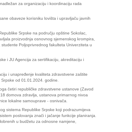
 nadležan za organizaciju i koordinaciju rada
ane obaveze korisniku lovišta i upravljaču javnih
i Republike Srpske na području opštine Sokolac,
bavljala proizvodnja osnovnog sjemenskog krompira,
a studente Poljoprivrednog fakulteta Univerziteta u
i JU Agencija za sertifikaciju, akreditaciju i
iju i unapređenje kvaliteta zdravstvene zaštite
ke Srpske od 01.01.2024. godine.
toga četiri republičke zdravstvene ustanove (Zavod
te 18 domova zdravlja, ustanova primarnog nivoa
inice lokalne samouprave - osnivača.
skog sistema Republike Srpske koji podrazumijeva
sistem poslovanja znači i jačanje funkcije planiranja.
 odobrenih u budžetu za odnosne namjene,