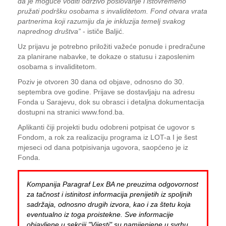
da je moguće voditi održivo poslovanje i istovremeno
pružati podršku osobama s invaliditetom. Fond otvara vrata
partnerima koji razumiju da je inkluzija temelj svakog
naprednog društva”
- ističe Baljić.
Uz prijavu je potrebno priložiti važeće ponude i predračune
za planirane nabavke, te dokaze o statusu i zaposlenim
osobama s invaliditetom.
Poziv je otvoren 30 dana od objave, odnosno do 30.
septembra ove godine. Prijave se dostavljaju na adresu
Fonda u Sarajevu, dok su obrasci i detaljna dokumentacija
dostupni na stranici www.fond.ba.
Aplikanti čiji projekti budu odobreni potpisat će ugovor s
Fondom, a rok za realizaciju programa iz LOT-a I je šest
mjeseci od dana potpisivanja ugovora, saopćeno je iz
Fonda.
Kompanija Paragraf Lex BA ne preuzima odgovornost
za tačnost i istinitost informacija prenijetih iz spoljnih
sadržaja, odnosno drugih izvora, kao i za štetu koja
eventualno iz toga proistekne. Sve informacije
objavljene u sekciji "Vijesti" su namijenjene u svrhu