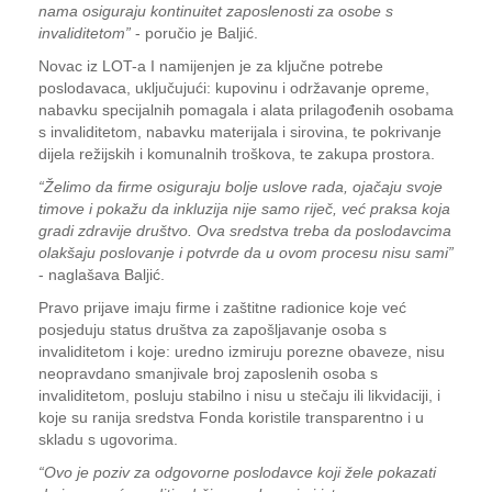
nama osiguraju kontinuitet zaposlenosti za osobe s
invaliditetom”
- poručio je Baljić.
Novac iz LOT-a I namijenjen je za ključne potrebe
poslodavaca, uključujući: kupovinu i održavanje opreme,
nabavku specijalnih pomagala i alata prilagođenih osobama
s invaliditetom, nabavku materijala i sirovina, te pokrivanje
dijela režijskih i komunalnih troškova, te zakupa prostora.
“Želimo da firme osiguraju bolje uslove rada, ojačaju svoje
timove i pokažu da inkluzija nije samo riječ, već praksa koja
gradi zdravije društvo. Ova sredstva treba da poslodavcima
olakšaju poslovanje i potvrde da u ovom procesu nisu sami”
- naglašava Baljić.
Pravo prijave imaju firme i zaštitne radionice koje već
posjeduju status društva za zapošljavanje osoba s
invaliditetom i koje: uredno izmiruju porezne obaveze, nisu
neopravdano smanjivale broj zaposlenih osoba s
invaliditetom, posluju stabilno i nisu u stečaju ili likvidaciji, i
koje su ranija sredstva Fonda koristile transparentno i u
skladu s ugovorima.
“Ovo je poziv za odgovorne poslodavce koji žele pokazati