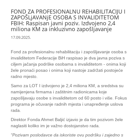
FOND ZA PROFESIONALNU REHABILITACIJU I
ZAPOŠLjAVANjE OSOBA S INVALIDITETOM
FBIH: Raspisan javni poziv. Izdvojeno 2,4
miliona KM za inkluzivno zapošljavanje
17.09.2025.
Fond za profesionalnu rehabilitaciju i zapošljavanje osoba s
invaliditetom Federacije BiH raspisao je dva javna poziva s
ciljem jačanja podrške osobama s invaliditetom - onima koji
žele pronaći posao i onima koji nastoje zadržati postojeće
radno mjesto.
Samo za LOT I izdvojeno je 2,4 miliona KM, a sredstva su
namijenjena firmama i zaštitnim radionicama koje
zapošljavaju osobe s invaliditetom od 60 posto i više. Fokus
programa je očuvanje radnih mjesta i unapređenje uslova
rada.
Direktor Fonda Ahmet Baljić izjavio je da tim pozivom žele
naglasiti koliko im je važno dostojanstvo rada.
“Pozivam poslodavce da iskoriste ovu podršku i zajedno s