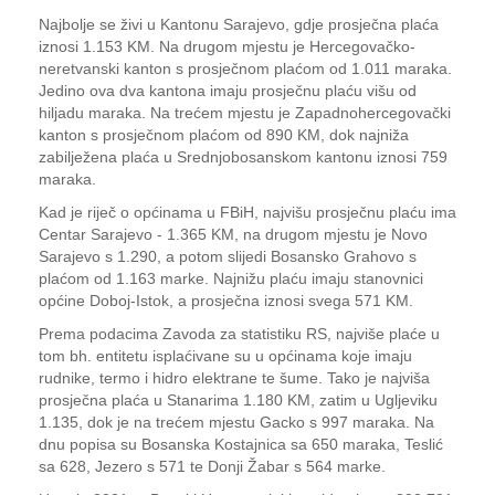
Najbolje se živi u Kantonu Sarajevo, gdje prosječna plaća
iznosi 1.153 KM. Na drugom mjestu je Hercegovačko-
neretvanski kanton s prosječnom plaćom od 1.011 maraka.
Jedino ova dva kantona imaju prosječnu plaću višu od
hiljadu maraka. Na trećem mjestu je Zapadnohercegovački
kanton s prosječnom plaćom od 890 KM, dok najniža
zabilježena plaća u Srednjobosanskom kantonu iznosi 759
maraka.
Kad je riječ o općinama u FBiH, najvišu prosječnu plaću ima
Centar Sarajevo - 1.365 KM, na drugom mjestu je Novo
Sarajevo s 1.290, a potom slijedi Bosansko Grahovo s
plaćom od 1.163 marke. Najnižu plaću imaju stanovnici
općine Doboj-Istok, a prosječna iznosi svega 571 KM.
Prema podacima Zavoda za statistiku RS, najviše plaće u
tom bh. entitetu isplaćivane su u općinama koje imaju
rudnike, termo i hidro elektrane te šume. Tako je najviša
prosječna plaća u Stanarima 1.180 KM, zatim u Ugljeviku
1.135, dok je na trećem mjestu Gacko s 997 maraka. Na
dnu popisa su Bosanska Kostajnica sa 650 maraka, Teslić
sa 628, Jezero s 571 te Donji Žabar s 564 marke.