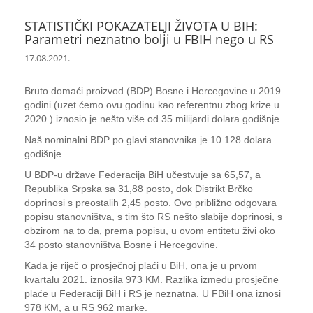
STATISTIČKI POKAZATELJI ŽIVOTA U BIH:
Parametri neznatno bolji u FBIH nego u RS
17.08.2021.
Bruto domaći proizvod (BDP) Bosne i Hercegovine u 2019.
godini (uzet ćemo ovu godinu kao referentnu zbog krize u
2020.) iznosio je nešto više od 35 milijardi dolara godišnje.
Naš nominalni BDP po glavi stanovnika je 10.128 dolara
godišnje.
U BDP-u države Federacija BiH učestvuje sa 65,57, a
Republika Srpska sa 31,88 posto, dok Distrikt Brčko
doprinosi s preostalih 2,45 posto. Ovo približno odgovara
popisu stanovništva, s tim što RS nešto slabije doprinosi, s
obzirom na to da, prema popisu, u ovom entitetu živi oko
34 posto stanovništva Bosne i Hercegovine.
Kada je riječ o prosječnoj plaći u BiH, ona je u prvom
kvartalu 2021. iznosila 973 KM. Razlika između prosječne
plaće u Federaciji BiH i RS je neznatna. U FBiH ona iznosi
978 KM, a u RS 962 marke.