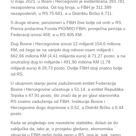
U maju 2021. u Bosni i Hercegovini je evidentirana 393.781
nezaposlena osoba. Od tog broja, u FBiH je 311.389
nezaposlenih, u RS 75.681, a u Distriktu Brčko 6.711.
S druge strane, penzioneri u FBiH žive bolje od onih u RS.
Prema podacima Fonda PIO/MIO FBiH, prosječna penzija u
Federaciji iznosi 458, a u RS 405 KM.
Dug Bosne i Hercegovine iznosi 12 milijardi 154,6 miliona
KM, od čega se na vanjski dug odnosi osam milijardi i
662,66 miliona KM (4,41 milijarda eura) ili 71,27 posto, a na
unutrašnji dug tri milijarde i 491,90 miliona KM (1,78
milijardi eura) ili 28,73 posto. Ovdje FBiH stoji znatno bolje
od RS.
U ukupnom stanju javne zaduženosti entitet Federacija
Bosne i Hercegovine učestvuje s 51,14, a entitet Republika
Srpska s 47,91 posto, što znači da je po glavi stanovnika
RS znatno zaduženija od FBiH. Institucije Bosne i
Hercegovine dugu doprinose s 0,52, a Distrikt Brčko s 0,44
posto.
Kada se pogledaju sve navedene statistike, dolazi se do
zaključka da, iako je, u prosjeku gledano, ekonomska
situacija u FBiH nešto bolja nego u RS, ona je, pak, samo