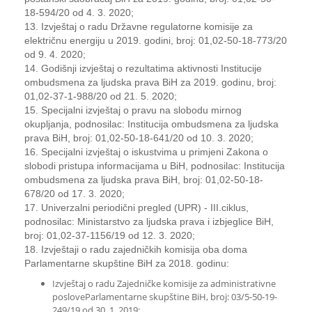
18-594/20 od 4. 3. 2020;
13. Izvještaj o radu Državne regulatorne komisije za
električnu energiju u 2019. godini, broj: 01,02-50-18-773/20
od 9. 4. 2020;
14. Godišnji izvještaj o rezultatima aktivnosti Institucije
ombudsmena za ljudska prava BiH za 2019. godinu, broj:
01,02-37-1-988/20 od 21. 5. 2020;
15. Specijalni izvještaj o pravu na slobodu mirnog
okupljanja, podnosilac: Institucija ombudsmena za ljudska
prava BiH, broj: 01,02-50-18-641/20 od 10. 3. 2020;
16. Specijalni izvještaj o iskustvima u primjeni Zakona o
slobodi pristupa informacijama u BiH, podnosilac: Institucija
ombudsmena za ljudska prava BiH, broj: 01,02-50-18-
678/20 od 17. 3. 2020;
17. Univerzalni periodični pregled (UPR) - III.ciklus,
podnosilac: Ministarstvo za ljudska prava i izbjeglice BiH,
broj: 01,02-37-1156/19 od 12. 3. 2020;
18. Izvještaji o radu zajedničkih komisija oba doma
Parlamentarne skupštine BiH za 2018. godinu:
Izvještaj o radu Zajedničke komisije za administrativne
posloveParlamentarne skupštine BiH, broj: 03/5-50-19-
249/19 od 30. 1. 2019;