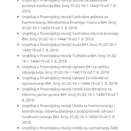
Izvještaj o finansijskoj reviziji Službe za zajedničke
poslove institucija BiH, broj: 01,02-16-1-1442/19 od 7. 8.
2019;
Izvještaj o finansijskoj reviziji Centralne jedinice za
harmonizaciju Ministarstva finansija i trezora BiH, broj:
01,02-16-1-1443/19 od 7. 8. 2019;
Izvještaj o finansijskoj reviziji Centralne izborne komisije
BiH, broj: 01,02-16-1-1444/19 od 7. 8. 2019;
Izvještaj o finansijskoj reviziji Suda BiH, broj: 01,02-16-1-
1445/19 od 7. 8. 2019;
Izvještaj o finansijskoj reviziji Tužilaštva BiH, broj: 01,02-
16-1-1446/19 od 7. 8. 2019;
Izvještaj o finansijskoj reviziji Uprave BiH za zaštitu
zdravlja bilja, broj: 01,02-16-1-1447/19 od 7. 8. 2019;
Izvještaj o finansijskoj reviziji Uprave za indirektno
oporezivanje BiH, broj: 01,02-16-1-1448/19 od 7. 8. 2019;
Izvještaj o finansijskoj reviziji Ureda koordinatora za
reformu javne uprave BiH, broj: 01,02-16-1-1449/19 od 7.
8. 2019;
Izvještaj o finansijskoj reviziji Ureda za harmonizaciju i
koordinaciju sistema plaćanja u poljoprivredi, ishrani i
ruralnom razvoju BiH, broj: 01,02-16-1-1450/19 od 7. 8.
2019;
Izvještaj o finansijskoj reviziji Ureda za razmatranje žalbi