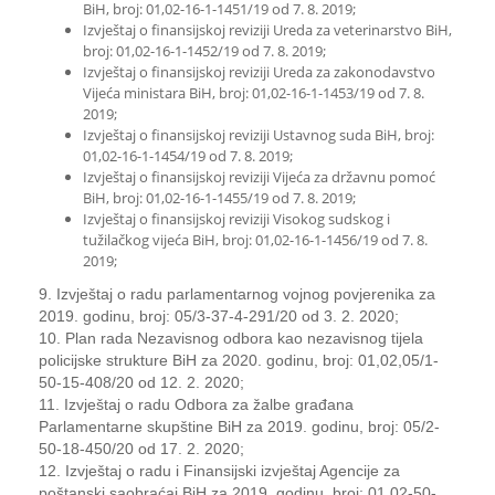
BiH, broj: 01,02-16-1-1451/19 od 7. 8. 2019;
Izvještaj o finansijskoj reviziji Ureda za veterinarstvo BiH,
broj: 01,02-16-1-1452/19 od 7. 8. 2019;
Izvještaj o finansijskoj reviziji Ureda za zakonodavstvo
Vijeća ministara BiH, broj: 01,02-16-1-1453/19 od 7. 8.
2019;
Izvještaj o finansijskoj reviziji Ustavnog suda BiH, broj:
01,02-16-1-1454/19 od 7. 8. 2019;
Izvještaj o finansijskoj reviziji Vijeća za državnu pomoć
BiH, broj: 01,02-16-1-1455/19 od 7. 8. 2019;
Izvještaj o finansijskoj reviziji Visokog sudskog i
tužilačkog vijeća BiH, broj: 01,02-16-1-1456/19 od 7. 8.
2019;
9. Izvještaj o radu parlamentarnog vojnog povjerenika za
2019. godinu, broj: 05/3-37-4-291/20 od 3. 2. 2020;
10. Plan rada Nezavisnog odbora kao nezavisnog tijela
policijske strukture BiH za 2020. godinu, broj: 01,02,05/1-
50-15-408/20 od 12. 2. 2020;
11. Izvještaj o radu Odbora za žalbe građana
Parlamentarne skupštine BiH za 2019. godinu, broj: 05/2-
50-18-450/20 od 17. 2. 2020;
12. Izvještaj o radu i Finansijski izvještaj Agencije za
poštanski saobraćaj BiH za 2019. godinu, broj: 01,02-50-