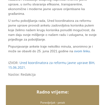
uprave, u svrhu stvaranja efikasne, transparentne,
ekonomične i moderne javne uprave orijentisane ka
građanima.
U svrhu poboljšanja rada, Ured koordinatora za reformu
javne uprave provodi anketu zadovoljstva korisnika putem
koje želimo našem krugu korisnika ponuditi mogućnost, da
nam daju svoje mišljenje o našem radu i uslugama, te svoje
prijedloge za poboljšanje.
Popunjavanje ankete traje nekoliko minuta, anonimno je i
može se obaviti do 25. juna 2021.godine na
ovom linku
.
IZVOR:
Ured koordinatora za reformu javne uprave BIH,
15.06.2021.
Naslov: Redakcija
Radno vrijeme:
Ponedjeljak - petak