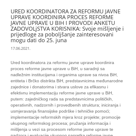
URED KOORDINATORA ZA REFORMU JAVNE
UPRAVE KOORDINIRA PROCES REFORME
JAVNE UPRAVE U BIH I PROVODI ANKETU
ZADOVOLjSTVA KORISNIKA: Svoje mišljenje i
prijedloge za poboljšanje zainteresovani
mogu dati do 25. juna
17.06.2021.
Ured koordinatora za reformu javne uprave koordinira
proces reforme javne uprave u BiH, u saradnji sa
nadležnim institucijama i organima uprave sa nivoa BiH,
entiteta i Brčko distrikta BiH, predstavnicima međunarodne
zajednice i donatorima i stvara uslove za efikasnu i
efektivnu implementaciju reforme javne uprave u BiH,
putem: zajedničkog rada sa predstavnicima političkih,
operativnih, nadzornih i provedbenih struktura; iniciranja i
usmjeravanja finansijske podrške i tehničke pomoći;
implementacije reformskih mjera kroz projekte; promocije
ukupnog reformskog procesa; pružanja informacija i
mišljenja u vezi sa procesom reforme javne uprave te
nadzora i evaluacije ukupnog napretka reforme javne