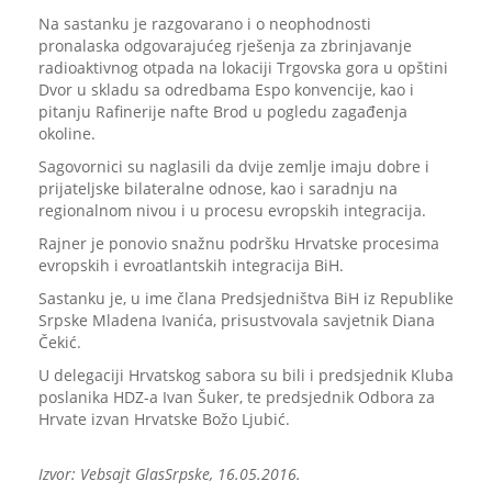
Na sastanku je razgovarano i o neophodnosti
pronalaska odgovarajućeg rješenja za zbrinjavanje
radioaktivnog otpada na lokaciji Trgovska gora u opštini
Dvor u skladu sa odredbama Espo konvencije, kao i
pitanju Rafinerije nafte Brod u pogledu zagađenja
okoline.
Sagovornici su naglasili da dvije zemlje imaju dobre i
prijateljske bilateralne odnose, kao i saradnju na
regionalnom nivou i u procesu evropskih integracija.
Rajner je ponovio snažnu podršku Hrvatske procesima
evropskih i evroatlantskih integracija BiH.
Sastanku je, u ime člana Predsjedništva BiH iz Republike
Srpske Mladena Ivanića, prisustvovala savjetnik Diana
Čekić.
U delegaciji Hrvatskog sabora su bili i predsjednik Kluba
poslanika HDZ-a Ivan Šuker, te predsjednik Odbora za
Hrvate izvan Hrvatske Božo Ljubić.
Izvor: Vebsajt GlasSrpske, 16.05.2016.