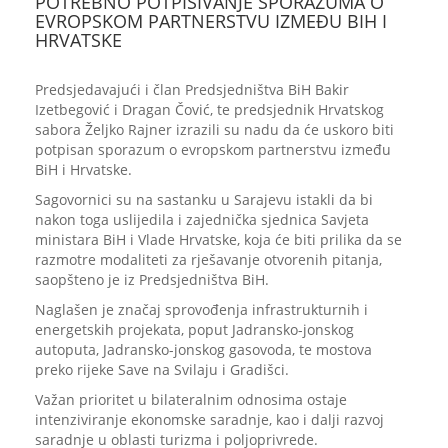
POTREBNO POTPISIVANJE SPORAZUMA O
EVROPSKOM PARTNERSTVU IZMEĐU BIH I
HRVATSKE
Predsjedavajući i član Predsjedništva BiH Bakir
Izetbegović i Dragan Čović, te predsjednik Hrvatskog
sabora Željko Rajner izrazili su nadu da će uskoro biti
potpisan sporazum o evropskom partnerstvu između
BiH i Hrvatske.
Sagovornici su na sastanku u Sarajevu istakli da bi
nakon toga uslijedila i zajednička sjednica Savjeta
ministara BiH i Vlade Hrvatske, koja će biti prilika da se
razmotre modaliteti za rješavanje otvorenih pitanja,
saopšteno je iz Predsjedništva BiH.
Naglašen je značaj sprovođenja infrastrukturnih i
energetskih projekata, poput Jadransko-jonskog
autoputa, Jadransko-jonskog gasovoda, te mostova
preko rijeke Save na Svilaju i Gradišci.
Važan prioritet u bilateralnim odnosima ostaje
intenziviranje ekonomske saradnje, kao i dalji razvoj
saradnje u oblasti turizma i poljoprivrede.