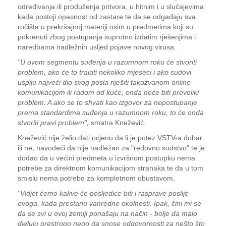
određivanja ili produženja pritvora, u hitnim i u slučajevima
kada postoji opasnost od zastare te da se odgađaju sva
ročišta u prekršajnoj materiji osim u predmetima koji su
pokrenuti zbog postupanja suprotno izdatim rješenjima i
naredbama nadležnih usljed pojave novog virusa.
"U ovom segmentu suđenja u razumnom roku će stvoriti
problem, ako će to trajati nekoliko mjeseci i ako sudovi
uspiju najveći dio svog posla riješiti takozvanom online
komunikacijom ili radom od kuće, onda neće biti preveliki
problem. A ako se to shvati kao izgovor za nepostupanje
prema standardima suđenja u razumnom roku, to će onda
stvoriti pravi problem",
smatra Knežević.
Knežević nije želio dati ocjenu da li je potez VSTV-a dobar
ili ne, navodeći da nije nadležan za "redovno sudstvo" te je
dodao da u većini predmeta u izvršnom postupku nema
potrebe za direktnom komunikacijom stranaka te da u tom
smislu nema potrebe za kompletnom obustavom.
"Vidjet ćemo kakve će posljedice biti i rasprave poslije
ovoga, kada prestanu vanredne okolnosti. Ipak, čini mi se
da se svi u ovoj zemlji ponašaju na način - bolje da malo
djeluju prestrogo nego da snose odgovornosti za nešto što