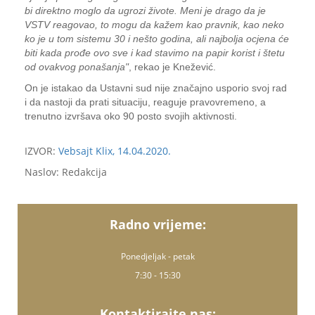
bi direktno moglo da ugrozi živote. Meni je drago da je
VSTV reagovao, to mogu da kažem kao pravnik, kao neko
ko je u tom sistemu 30 i nešto godina, ali najbolja ocjena će
biti kada prođe ovo sve i kad stavimo na papir korist i štetu
od ovakvog ponašanja"
, rekao je Knežević.
On je istakao da Ustavni sud nije značajno usporio svoj rad
i da nastoji da prati situaciju, reaguje pravovremeno, a
trenutno izvršava oko 90 posto svojih aktivnosti.
IZVOR:
Vebsajt Klix, 14.04.2020.
Naslov: Redakcija
Radno vrijeme:
Ponedjeljak - petak
7:30 - 15:30
Kontaktirajte nas: