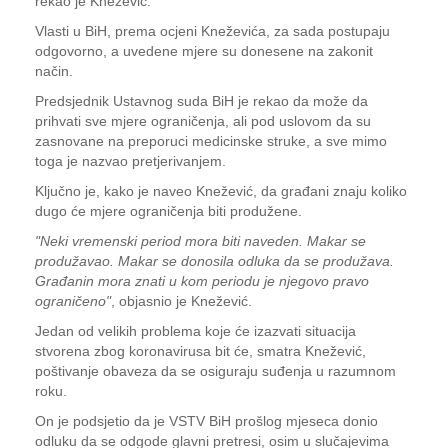
rekao je Knežević.
Vlasti u BiH, prema ocjeni Kneževića, za sada postupaju
odgovorno, a uvedene mjere su donesene na zakonit
način.
Predsjednik Ustavnog suda BiH je rekao da može da
prihvati sve mjere ograničenja, ali pod uslovom da su
zasnovane na preporuci medicinske struke, a sve mimo
toga je nazvao pretjerivanjem.
Ključno je, kako je naveo Knežević, da građani znaju koliko
dugo će mjere ograničenja biti produžene.
"Neki vremenski period mora biti naveden. Makar se
produžavao. Makar se donosila odluka da se produžava.
Građanin mora znati u kom periodu je njegovo pravo
ograničeno"
, objasnio je Knežević.
Jedan od velikih problema koje će izazvati situacija
stvorena zbog koronavirusa bit će, smatra Knežević,
poštivanje obaveza da se osiguraju suđenja u razumnom
roku.
On je podsjetio da je VSTV BiH prošlog mjeseca donio
odluku da se odgode glavni pretresi, osim u slučajevima