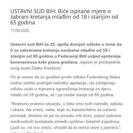
USTAVNI SUD BIH: Biće ispitane mjere o
zabrani kretanja mlađim od 18 i starijim od
65 godina
17.04.2020.
Ustavni sud BiH će 22. aprila donijeti odluke o tome da
li se zabranama kretanja osobama mlađim od 18 i
starijim od 65 godina u Federaciji BiH usljed epidemije
koronavirusa krše prava građana
, najavio je predsjednik
ovog suda Zlatko Knežević.
On je naveo da su građani protiv odluka Federalnog štaba
civilne zaštite podnijeli nekoliko apelacija i da zahtijevaju
odluku suda o mjerama ograničenja kretanja za djecu
mlađu od 18 godina, ali i za osobe starije od 65 godina.
"Redovno pratimo situaciju, u toku smo svih naredbi, odluka
i ukaza. Na sreću, neke, koje su katastrofalne za ustavni
poredak, donesu se pa se povuku vrlo brzo, poput zabrane
međusobnih kontakata između opština i lokalnih zajednica.
Ljudi su, na svu sreću, shvatili da to nema veze s pameću"
,