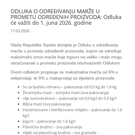
ODLUKA O ODREĐIVANJU MARŽE U
PROMETU ODREĐENIH PROIZVODA: Odluka
će važiti do 1. juna 2026. godine
17.03.2026.
Vlada Republike Srpske donijela je Odluku o određivanju
marže u prometu određenih proizvoda, kojom se određuje
maksimalni iznos marže koje trgovci na veliko i malo mogu
obračunavati u prometu proizvoda obuhvaćenih Odlukom.
Ovom odlukom propisuje se maksimalna marža od 6% u
veleprodaji, te 8% u maloprodaji za sljedeće proizvode:
So za ljudsku ishranu – pakovanje od 0,5 kg do 1,6 kg
Životinjska mast – svinjska mast (sva pakovanja)
Ulje suncokretovo – pakovanje od 0,9 kg/l do 5,5 kg/l
Biljna mast (sva pakovanja)
Pasterizovano i sterilizovano mlijeko – pakovanje do 1,6
kg/l
Jogurt – pakovanje do 1,6 kg/l
Pšenično brašno – sva pakovanja
Hljeb od pšeničnog brašna – sve gramaže