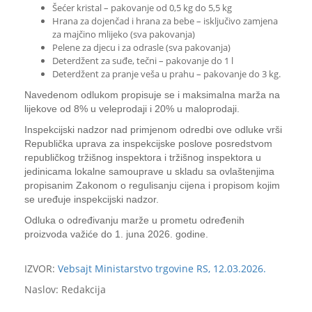
Šećer kristal – pakovanje od 0,5 kg do 5,5 kg
Hrana za dojenčad i hrana za bebe – isključivo zamjena
za majčino mlijeko (sva pakovanja)
Pelene za djecu i za odrasle (sva pakovanja)
Deterdžent za suđe, tečni – pakovanje do 1 l
Deterdžent za pranje veša u prahu – pakovanje do 3 kg.
Navedenom odlukom propisuje se i maksimalna marža na
lijekove od 8% u veleprodaji i 20% u maloprodaji.
Inspekcijski nadzor nad primjenom odredbi ove odluke vrši
Republička uprava za inspekcijske poslove posredstvom
republičkog tržišnog inspektora i tržišnog inspektora u
jedinicama lokalne samouprave u skladu sa ovlaštenjima
propisanim Zakonom o regulisanju cijena i propisom kojim
se uređuje inspekcijski nadzor.
Odluka o određivanju marže u prometu određenih
proizvoda važiće do 1. juna 2026. godine.
IZVOR:
Vebsajt Ministarstvo trgovine RS, 12.03.2026.
Naslov: Redakcija