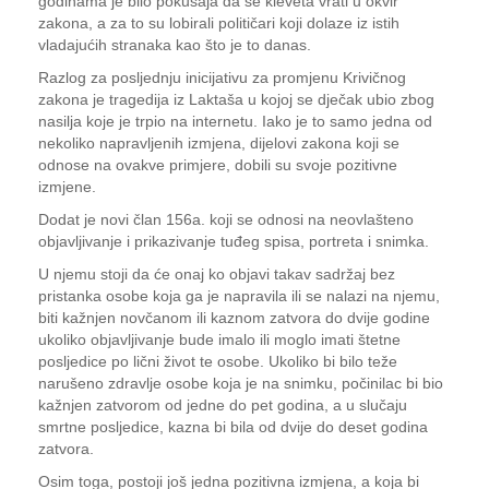
godinama je bilo pokušaja da se kleveta vrati u okvir
zakona, a za to su lobirali političari koji dolaze iz istih
vladajućih stranaka kao što je to danas.
Razlog za posljednju inicijativu za promjenu Krivičnog
zakona je tragedija iz Laktaša u kojoj se dječak ubio zbog
nasilja koje je trpio na internetu. Iako je to samo jedna od
nekoliko napravljenih izmjena, dijelovi zakona koji se
odnose na ovakve primjere, dobili su svoje pozitivne
izmjene.
Dodat je novi član 156a. koji se odnosi na neovlašteno
objavljivanje i prikazivanje tuđeg spisa, portreta i snimka.
U njemu stoji da će onaj ko objavi takav sadržaj bez
pristanka osobe koja ga je napravila ili se nalazi na njemu,
biti kažnjen novčanom ili kaznom zatvora do dvije godine
ukoliko objavljivanje bude imalo ili moglo imati štetne
posljedice po lični život te osobe. Ukoliko bi bilo teže
narušeno zdravlje osobe koja je na snimku, počinilac bi bio
kažnjen zatvorom od jedne do pet godina, a u slučaju
smrtne posljedice, kazna bi bila od dvije do deset godina
zatvora.
Osim toga, postoji još jedna pozitivna izmjena, a koja bi