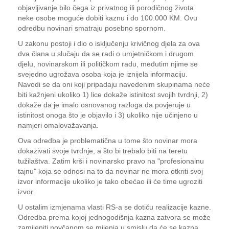
objavljivanje bilo čega iz privatnog ili porodičnog života
neke osobe moguće dobiti kaznu i do 100.000 KM. Ovu
odredbu novinari smatraju posebno spornom.
U zakonu postoji i dio o isključenju krivičnog djela za ova
dva člana u slučaju da se radi o umjetničkom i drugom
djelu, novinarskom ili političkom radu, međutim njime se
svejedno ugrožava osoba koja je iznijela informaciju.
Navodi se da oni koji pripadaju navedenim skupinama neće
biti kažnjeni ukoliko 1) lice dokaže istinitost svojih tvrdnji, 2)
dokaže da je imalo osnovanog razloga da povjeruje u
istinitost onoga što je objavilo i 3) ukoliko nije učinjeno u
namjeri omalovažavanja.
Ova odredba je problematična u tome što novinar mora
dokazivati svoje tvrdnje, a što bi trebalo biti na teretu
tužilaštva. Zatim krši i novinarsko pravo na "profesionalnu
tajnu" koja se odnosi na to da novinar ne mora otkriti svoj
izvor informacije ukoliko je tako obećao ili će time ugroziti
izvor.
U ostalim izmjenama vlasti RS-a se dotiču realizacije kazne.
Odredba prema kojoj jednogodišnja kazna zatvora se može
zamijeniti novčanom se mijenja u smislu da će se kazna