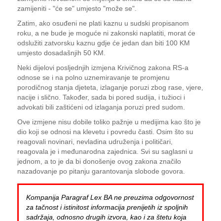
zamijeniti - "će se" umjesto "može se".
Zatim, ako osuđeni ne plati kaznu u sudski propisanom
roku, a ne bude je moguće ni zakonski naplatiti, morat će
odslužiti zatvorsku kaznu gdje će jedan dan biti 100 KM
umjesto dosadašnjih 50 KM.
Neki dijelovi posljednjih izmjena Krivičnog zakona RS-a
odnose se i na polno uznemiravanje te promjenu
porodičnog stanja djeteta, izlaganje poruzi zbog rase, vjere,
nacije i slično. Također, sada bi pored sudija, i tužioci i
advokati bili zaštićeni od izlaganja poruzi pred sudom.
Ove izmjene nisu dobile toliko pažnje u medijima kao što je
dio koji se odnosi na klevetu i povredu časti. Osim što su
reagovali novinari, nevladina udruženja i političari,
reagovala je i međunarodna zajednica. Svi su saglasni u
jednom, a to je da bi donošenje ovog zakona značilo
nazadovanje po pitanju garantovanja slobode govora.
Kompanija Paragraf Lex BA ne preuzima odgovornost
za tačnost i istinitost informacija prenijetih iz spoljnih
sadržaja, odnosno drugih izvora, kao i za štetu koja