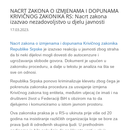
NACRT ZAKONA O IZMJENAMA I DOPUNAMA
KRIVIČNOG ZAKONIKA RS: Nacrt zakona
izazvao nezadovoljstvo u djelu javnosti
17.03.2023.
Nacrt zakona o izmjenama i dopunama Krivičnog zakonika
Republike Srpske
je izazvao reakciju u javnosti zbog straha
da bi neki dijelovi mogli dovesti do autocenzure i
ugrožavanja slobode govora. Dokument je upućen u
zakonsku proceduru, a dalje u tekstu je analiza na šta se
sve on odnosi.
Republika Srpska ponovo kriminalizuje klevetu zbog čega je
pokrenuta zakonska procedura za usvajanje izmjena
Krivičnog zakona tog entiteta, međutim utjecaj će imati i na
društveni život u Federaciji BiH s obzirom na to da
djelujemo i komuniciramo u istom javnom prostoru.
Ova zakonska praksa je u RS-u ukinuta prije više od 20
godina na insistiranje različitih organizacija koje se bore za
prava ljudi ili određenih skupina ljudi. U prethodnim