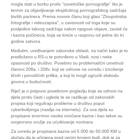
mogla stati u borbu protiv "osvetničke pornografije" što je
termin za objavljivanje eksplicitnog pornografskog sadržaja
bivših partnera. Prema novom članu koji glasi "Zloupotreba
fotografije i videozapisa", u zavisnosti od toga koje su
posljedice takvog sadržaja nakon njegove objave, zavisit će
i kazna počinioca, koja se kreće u rasponu od jedne do tri
godine zatvora.
Međutim, uređivanjem zakonske oblasti, na način kako je to
predloženo u RS-u te potvrđeno u Vladi, nosi i neke
opasnosti po društvo. Posebno su problematični umetnuti
članovi 208a. i 208v. koji se odnose na uvredu i iznošenje
ličnih i porodičnih prilika, a koji bi mogli ugroziti slobodu
govora u budućnosti.
Riječ je o potpuno posebnom poglavlju koje se odnosi na
djela protiv časti i ugleda te se razlikuje od zakonskih
propisa koji reguliraju probleme u društvu poput
cyberbullyinga (nasilja na internetu). Za ova djela su
propisane enormno visoke novčane kazne i kao takve su
svojevrsno oružje za ućutkivanje novinara.
Za uvredu je propisana kazna od 5.000 do 50.000 KM u
slučaju da je učinjena pred većim brojem ljudi, dok je za