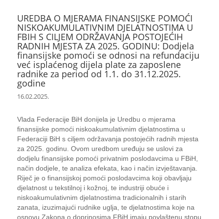
UREDBA O MJERAMA FINANSIJSKE POMOĆI
NISKOAKUMULATIVNIM DJELATNOSTIMA U
FBIH S CILJEM ODRŽAVANJA POSTOJEĆIH
RADNIH MJESTA ZA 2025. GODINU: Dodjela
finansijske pomoći se odnosi na refundaciju
već isplaćenog dijela plate za zaposlene
radnike za period od 1.1. do 31.12.2025.
godine
16.02.2025.
Vlada Federacije BiH donijela je Uredbu o mjerama
finansijske pomoći niskoakumulativnim djelatnostima u
Federaciji BiH s ciljem održavanja postojećih radnih mjesta
za 2025. godinu. Ovom uredbom uređuju se uslovi za
dodjelu finansijske pomoći privatnim poslodavcima u FBiH,
način dodjele, te analiza efekata, kao i način izvještavanja.
Riječ je o finansijskoj pomoći poslodavcima koji obavljaju
djelatnost u tekstilnoj i kožnoj, te industriji obuće i
niskoakumulativnim djelatnostima tradicionalnih i starih
zanata, izuzimajući rudnike uglja, te djelatnostima koje na
osnovu Zakona o doprinosima FBiH imaju povlaštenu stopu