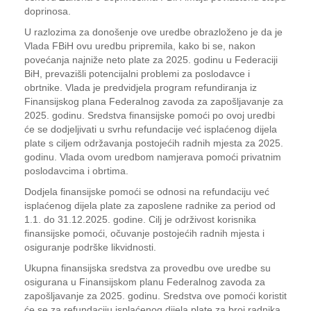
doprinosa.
U razlozima za donošenje ove uredbe obrazloženo je da je
Vlada FBiH ovu uredbu pripremila, kako bi se, nakon
povećanja najniže neto plate za 2025. godinu u Federaciji
BiH, prevazišli potencijalni problemi za poslodavce i
obrtnike. Vlada je predvidjela program refundiranja iz
Finansijskog plana Federalnog zavoda za zapošljavanje za
2025. godinu. Sredstva finansijske pomoći po ovoj uredbi
će se dodjeljivati u svrhu refundacije već isplaćenog dijela
plate s ciljem održavanja postojećih radnih mjesta za 2025.
godinu. Vlada ovom uredbom namjerava pomoći privatnim
poslodavcima i obrtima.
Dodjela finansijske pomoći se odnosi na refundaciju već
isplaćenog dijela plate za zaposlene radnike za period od
1.1. do 31.12.2025. godine. Cilj je održivost korisnika
finansijske pomoći, očuvanje postojećih radnih mjesta i
osiguranje podrške likvidnosti.
Ukupna finansijska sredstva za provedbu ove uredbe su
osigurana u Finansijskom planu Federalnog zavoda za
zapošljavanje za 2025. godinu. Sredstva ove pomoći koristit
će se za refundaciju isplaćenog dijela plate za broj radnika