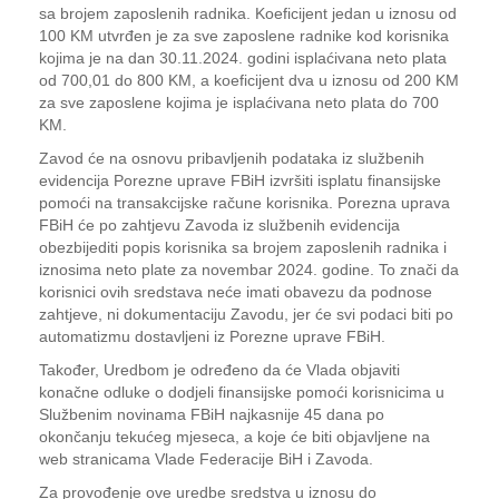
sa brojem zaposlenih radnika. Koeficijent jedan u iznosu od
100 KM utvrđen je za sve zaposlene radnike kod korisnika
kojima je na dan 30.11.2024. godini isplaćivana neto plata
od 700,01 do 800 KM, a koeficijent dva u iznosu od 200 KM
za sve zaposlene kojima je isplaćivana neto plata do 700
KM.
Zavod će na osnovu pribavljenih podataka iz službenih
evidencija Porezne uprave FBiH izvršiti isplatu finansijske
pomoći na transakcijske račune korisnika. Porezna uprava
FBiH će po zahtjevu Zavoda iz službenih evidencija
obezbijediti popis korisnika sa brojem zaposlenih radnika i
iznosima neto plate za novembar 2024. godine. To znači da
korisnici ovih sredstava neće imati obavezu da podnose
zahtjeve, ni dokumentaciju Zavodu, jer će svi podaci biti po
automatizmu dostavljeni iz Porezne uprave FBiH.
Također, Uredbom je određeno da će Vlada objaviti
konačne odluke o dodjeli finansijske pomoći korisnicima u
Službenim novinama FBiH najkasnije 45 dana po
okončanju tekućeg mjeseca, a koje će biti objavljene na
web stranicama Vlade Federacije BiH i Zavoda.
Za provođenje ove uredbe sredstva u iznosu do