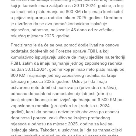
koji je korisnik imao zaključno sa 30.11.2024. godine, a koji
su imali neto platu manju od 800 KM i koji imaju kontinuitet
u prijavi osiguranja radnika tokom 2025. godine. Uredbom
je utvrđeno da se ova pomoć korisnicima isplaćuje
mjesečno, odnosno, najkasnije 45 dana od završetka
tekućeg mjeseca 2025. godine.
Precizirano je da će se ova pomoć dodjeljivati na osnovu
podataka dobivenih od Porezne uprave FBiH, a koji
kumulativno ispunjavaju uslove da imaju sjedište na teritoriji
FBiH, zatim da imaju najmanje jednog zaposlenog radnika
na dan 30.11.2024. godine koji je imao neto platu manju od
800 KM i najmanje jednog zaposlenog radnika na kraju
tekuceg mjeseca 2025. godine. Uslov je i da imaju
ostvarenu neto dobit od poslovanja (privredna društva),
odnosno dohodak od samostalne djelatnosti (obrti) u
posljednjem finansijskom izvještaju manju od 6.500 KM po
zaposlenom radniku (prosječan broj radnika u 2024.
godini), kao i da nemaju neizmirenih obaveza po osnovu
doprinosa i poreza, zaključno sa krajem prethodnog
mjeseca u odnosu na mjesec 2025. godine za koji se
isplaćuje plata. Također, u uslovima je i da su transakcijski