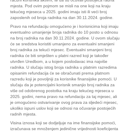
računi korisnika aktivni, te da su očuvali postojeća radna
mjesta. Pod ovim pojmom se misli na one koji na kraju
tekućeg mjeseca u 2025. godini imaju isti ili veći broj
zaposlenih od broja radnika na dan 30.11.2024. godine.
Pravo na refundaciju omogućeno je i korisnicima koji imaju
eventualno umanjenje broja radnika do 10 posto u odnosu
na broj radnika na dan 30.11.2024. godine. U ovom slučaju
će se sredstva koristiti umanjeno za eventualni smanjeni
broj radnika za tekući mjesec. Eventualni smanjeni broj
radnika će biti smješten u platni razred koji je također
utvrđen Uredbom, a u kojem poslodavac ima najviše
radnika. U slučaju istog broja radnika u platnim razredima
opisanim refundacija će se obračunati prema platnom
razredu koji je povoljniji za korisnike finansijske pomoći. U
slučaju da je potencijalni korisnik smanjio broj radnika za
više od odobrenog postotka na kraju tekućeg mjeseca u
2025. godini, nema pravo na refundaciju za taj mjesec, ali
je omogućeno ostvarivanje ovog prava za sljedeći mjesec,
ukoliko ispuni uslov koji se odnosi na očuvanje postojećih
radnih mjesta.
Visina iznosa koji se dodjeljuje na ime finansijske pomoći,
izračunava se množenjem jedinične vrijednosti koeficijenta