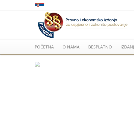
POČETNA
O NAMA
BESPLATNO
IZDANJ