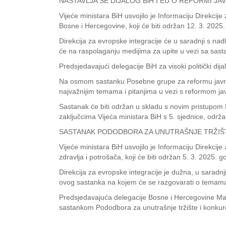
NASTAVLJA SE DIJALOG BiH I EU O REFORMI JA
Vijeće ministara BiH usvojilo je Informaciju Direkc
Bosne i Hercegovine, koji će biti održan 12. 3. 2025
Direkcija za evropske integracije će u saradnji s na
će na raspolaganju medijima za upite u vezi sa sas
Predsjedavajući delegacije BiH za visoki politički di
Na osmom sastanku Posebne grupe za reformu javne 
najvažnijim temama i pitanjima u vezi s reformom ja
Sastanak će biti održan u skladu s novim pristupom E
zaključcima Vijeća ministara BiH s 5. sjednice, održ
SASTANAK PODODBORA ZA UNUTRAŠNJE TRŽIŠTE
Vijeće ministara BiH usvojilo je Informaciju Direkcij
zdravlja i potrošača, koji će biti održan 5. 3. 2025
Direkcija za evropske integracije je dužna, u sarad
ovog sastanka na kojem će se razgovarati o temama iz
Predsjedavajuća delegacije Bosne i Hercegovine Mari
sastankom Pododbora za unutrašnje tržište i konkurenc