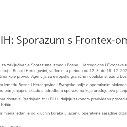
BIH: Sporazum s Frontex-o
ima za zaključivanje Sporazuma između Bosne i Hercegovine i Evropske u
ntex) u Bosni i Hercegovini, vođenim u periodu od 12. 3. do 18. 12. 2
tima koje provodi Agencija za evropsku graničnu i obalsku stražu u Bos
um između Bosne i Hercegovine i Evropske unije o operativnim aktivnos
eno primjenjuje u skladu s odredbom sporazuma koja uređuje ovo pitanj
orima dostaviti Predsjedništvu BiH u daljnju zakonom predviđenu proced
Krišto.
mjena jedan je od ključnih koraka u jačanju operativne saradnje država
.