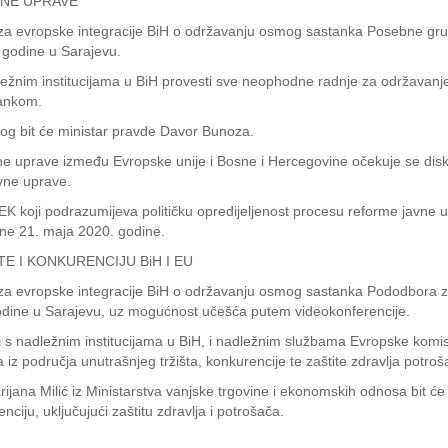
VNE UPRAVE
ije za evropske integracije BiH o održavanju osmog sastanka Posebne g
. godine u Sarajevu.
dležnim institucijama u BiH provesti sve neophodne radnje za održavanj
tankom.
jalog bit će ministar pravde Davor Bunoza.
uprave između Evropske unije i Bosne i Hercegovine očekuje se diskus
vne uprave.
K koji podrazumijeva političku opredijeljenost procesu reforme javne u
ane 21. maja 2020. godine.
 I KONKURENCIJU BiH I EU
e za evropske integracije BiH o održavanju osmog sastanka Pododbora za u
. godine u Sarajevu, uz mogućnost učešća putem videokonferencije.
nji s nadležnim institucijama u BiH, i nadležnim službama Evropske kom
 područja unutrašnjeg tržišta, konkurencije te zaštite zdravlja potroš
jana Milić iz Ministarstva vanjske trgovine i ekonomskih odnosa bit ć
iju, uključujući zaštitu zdravlja i potrošača.