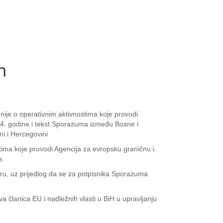
m
nije o operativnim aktivnostima koje provodi
024. godine i tekst Sporazuma između Bosne i
ni i Hercegovini
tima koje provodi Agencija za evropsku graničnu i
e.
uru, uz prijedlog da se za potpisnika Sporazuma
 članica EU i nadležnih vlasti u BiH u upravljanju