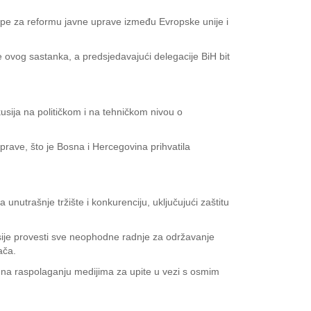
rupe za reformu javne uprave između Evropske unije i
e ovog sastanka, a predsjedavajući delegacije BiH bit
ija na političkom i na tehničkom nivou o
prave, što je Bosna i Hercegovina prihvatila
nutrašnje tržište i konkurenciju, uključujući zaštitu
isije provesti sve neophodne radnje za održavanje
ača.
e na raspolaganju medijima za upite u vezi s osmim