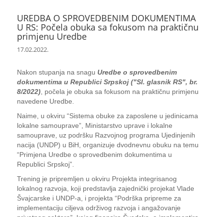
UREDBA O SPROVEDBENIM DOKUMENTIMA
U RS: Počela obuka sa fokusom na praktičnu
primjenu Uredbe
17.02.2022.
Nakon stupanja na snagu
Uredbe o sprovedbenim
dokumentima u Republici Srpskoj ("Sl. glasnik RS", br.
8/2022)
, počela je obuka sa fokusom na praktičnu primjenu
navedene Uredbe.
Naime, u okviru “Sistema obuke za zaposlene u jedinicama
lokalne samouprave”, Ministarstvo uprave i lokalne
samouprave, uz podršku Razvojnog programa Ujedinjenih
nacija (UNDP) u BiH, organizuje dvodnevnu obuku na temu
“Primjena Uredbe o sprovedbenim dokumentima u
Republici Srpskoj”.
Trening je pripremljen u okviru Projekta integrisanog
lokalnog razvoja, koji predstavlja zajednički projekat Vlade
Švajcarske i UNDP-a, i projekta “Podrška pripreme za
implementaciju ciljeva održivog razvoja i angažovanje