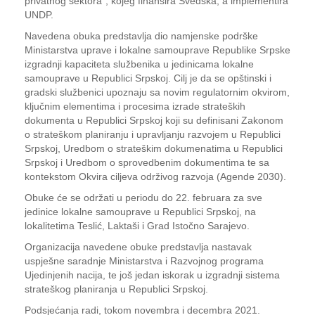
privatnog sektora”, kojeg finansira Švedska, a implementira
UNDP.
Navedena obuka predstavlja dio namjenske podrške
Ministarstva uprave i lokalne samouprave Republike Srpske
izgradnji kapaciteta službenika u jedinicama lokalne
samouprave u Republici Srpskoj. Cilj je da se opštinski i
gradski službenici upoznaju sa novim regulatornim okvirom,
ključnim elementima i procesima izrade strateških
dokumenta u Republici Srpskoj koji su definisani Zakonom
o strateškom planiranju i upravljanju razvojem u Republici
Srpskoj, Uredbom o strateškim dokumenatima u Republici
Srpskoj i Uredbom o sprovedbenim dokumentima te sa
kontekstom Okvira ciljeva održivog razvoja (Agende 2030).
Obuke će se održati u periodu do 22. februara za sve
jedinice lokalne samouprave u Republici Srpskoj, na
lokalitetima Teslić, Laktaši i Grad Istočno Sarajevo.
Organizacija navedene obuke predstavlja nastavak
uspješne saradnje Ministarstva i Razvojnog programa
Ujedinjenih nacija, te još jedan iskorak u izgradnji sistema
strateškog planiranja u Republici Srpskoj.
Podsjećanja radi, tokom novembra i decembra 2021.