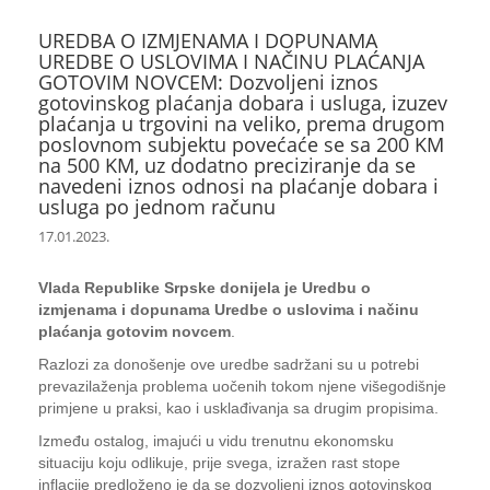
UREDBA O IZMJENAMA I DOPUNAMA
UREDBE O USLOVIMA I NAČINU PLAĆANJA
GOTOVIM NOVCEM: Dozvoljeni iznos
gotovinskog plaćanja dobara i usluga, izuzev
plaćanja u trgovini na veliko, prema drugom
poslovnom subjektu povećaće se sa 200 KM
na 500 KM, uz dodatno preciziranje da se
navedeni iznos odnosi na plaćanje dobara i
usluga po jednom računu
17.01.2023.
Vlada Republike Srpske donijela je Uredbu o
izmjenama i dopunama Uredbe o uslovima i načinu
plaćanja gotovim novcem
.
Razlozi za donošenje ove uredbe sadržani su u potrebi
prevazilaženja problema uočenih tokom njene višegodišnje
primjene u praksi, kao i usklađivanja sa drugim propisima.
Između ostalog, imajući u vidu trenutnu ekonomsku
situaciju koju odlikuje, prije svega, izražen rast stope
inflacije predloženo je da se dozvoljeni iznos gotovinskog