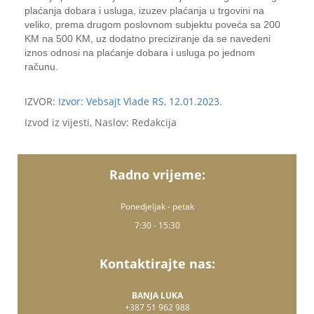
plaćanja dobara i usluga, izuzev plaćanja u trgovini na
veliko, prema drugom poslovnom subjektu poveća sa 200
KM na 500 KM, uz dodatno preciziranje da se navedeni
iznos odnosi na plaćanje dobara i usluga po jednom
računu.
IZVOR:
Izvor: Vebsajt Vlade RS, 12.01.2023.
Izvod iz vijesti, Naslov: Redakcija
Radno vrijeme:
Ponedjeljak - petak
7:30 - 15:30
Kontaktirajte nas:
BANJA LUKA
+387 51 962 988