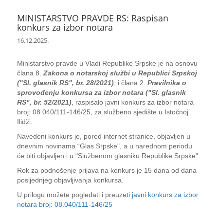
MINISTARSTVO PRAVDE RS: Raspisan
konkurs za izbor notara
16.12.2025.
Ministarstvo pravde u Vladi Republike Srpske je na osnovu
člana 8.
Zakona o notarskoj službi u Republici Srpskoj
("Sl. glasnik RS", br. 28/2021)
, i člana 2.
Pravilnika o
sprovođenju konkursa za izbor notara ("Sl. glasnik
RS", br. 52/2021)
, raspisalo javni konkurs za izbor notara
broj: 08.040/111-146/25, za službeno sjedište u Istočnoj
Ilidži.
Navedeni konkurs je, pored internet stranice, objavljen u
dnevnim novinama “Glas Srpske", a u narednom periodu
će biti objavljen i u "Službenom glasniku Republike Srpske".
Rok za podnošenje prijava na konkurs je 15 dana od dana
posljednjeg objavljivanja konkursa.
U prilogu možete pogledati i preuzeti
javni konkurs za izbor
notara broj: 08.040/111-146/25