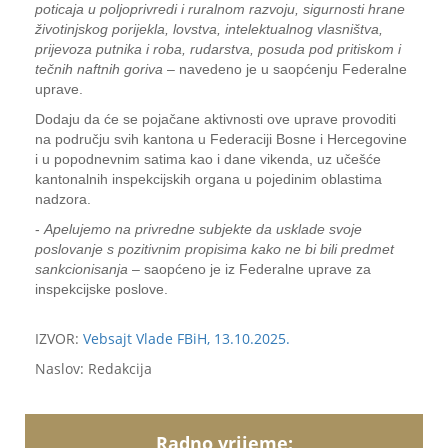
poticaja u poljoprivredi i ruralnom razvoju, sigurnosti hrane
životinjskog porijekla, lovstva, intelektualnog vlasništva,
prijevoza putnika i roba, rudarstva, posuda pod pritiskom i
tečnih naftnih goriva
– navedeno je u saopćenju Federalne
uprave.
Dodaju da će se pojačane aktivnosti ove uprave provoditi
na području svih kantona u Federaciji Bosne i Hercegovine
i u popodnevnim satima kao i dane vikenda, uz učešće
kantonalnih inspekcijskih organa u pojedinim oblastima
nadzora.
-
Apelujemo na privredne subjekte da usklade svoje
poslovanje s pozitivnim propisima kako ne bi bili predmet
sankcionisanja
– saopćeno je iz Federalne uprave za
inspekcijske poslove.
IZVOR:
Vebsajt Vlade FBiH, 13.10.2025.
Naslov: Redakcija
Radno vrijeme: