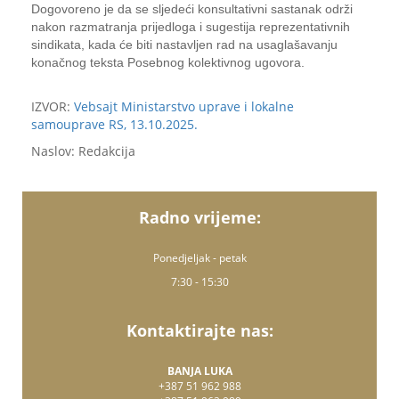
Dogovoreno je da se sljedeći konsultativni sastanak održi
nakon razmatranja prijedloga i sugestija reprezentativnih
sindikata, kada će biti nastavljen rad na usaglašavanju
konačnog teksta Posebnog kolektivnog ugovora.
IZVOR:
Vebsajt Ministarstvo uprave i lokalne
samouprave RS, 13.10.2025.
Naslov: Redakcija
Radno vrijeme:
Ponedjeljak - petak
7:30 - 15:30
Kontaktirajte nas:
BANJA LUKA
+387 51 962 988