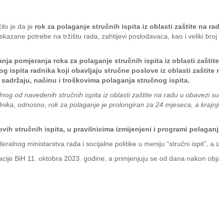
ilo je da je
rok za polaganje stručnih ispita iz oblasti zaštite na ra
kazane potrebe na tržištu rada, zahtijevi poslodavaca, kao i veliki broj
a pomjeranja roka za polaganje stručnih ispita iz oblasti zaštite n
 ispita radnika koji obavljaju stručne poslove iz oblasti zaštite n
, sadržaju, načinu i troškovima polaganja stručnog ispita.
ednog od navedenih stručnih ispita iz oblasti zaštite na radu u obavezi 
ika, odnosno, rok za polaganje je prolongiran za 24 mjeseca, a krajnji 
ih stručnih ispita, u pravilnicima izmijenjeni i programi polaganj
lnog ministarstva rada i socijalne politike u meniju “stručni ispit”, a i
acije BiH 11. oktobra 2023. godine, a primjenjuju se od dana nakon obj