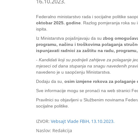
16.10.2023.
Federalno ministarstvo rada i socijalne politike saopć
oktobar 2025. godine
. Razlog pomjeranja roka su is
ispita.
Iz Ministarstva pojašnjavaju da su
zbog omogućavanj
programu, načinu i troškovima polaganja stručnog
ispunjavati radnici za zaštitu na radu, programu
-
Kandidati koji su podnijeli zahtjeve za polaganje j
mjeseci od dana stupanja na snagu navedenih praviln
navedeno je u saopćenju Ministarstva.
Dodaju da su,
osim izmjene rokova za polaganje ov
Sve informacije mogu se pronaći na web stranici Federa
Pravilnici su objavljeni u Službenim novinama Feder
socijalne politike.
IZVOR:
Vebsajt Vlade FBiH, 13.10.2023.
Naslov: Redakcija