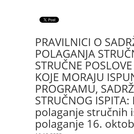
PRAVILNICI O SAD
POLAGANJA STRUČN
STRUČNE POSLOVE I
KOJE MORAJU ISPUN
PROGRAMU, SADRŽA
STRUČNOG ISPITA: P
polaganje stručnih is
polaganje 16. okto