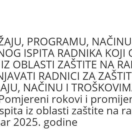
RŽAJU, PROGRAMU, NAČINU
OG ISPITA RADNIKA KOJI 
Z OBLASTI ZAŠTITE NA RA
JAVATI RADNICI ZA ZAŠTI
JU, NAČINU I TROŠKOVI
omjereni rokovi i promijen
pita iz oblasti zaštite na ra
bar 2025. godine