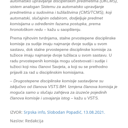
automatsko upravljanje disciplinskim predmetima (DKCMS),
sistem analogan Sistemu za automatsko upravljanje
predmetima u sudovima i tužilaštvima (CMS/TCMS), koji
automatski, slučajnim odabirom, dodjeljuje predmet
komisijama u određenim fazama postupka, prema
hronološkom redu
– kažu u saopštenju.
Prema njihovim tvrdnjama, stalne prvostepene disciplinske
komisije za sudije imaju najmanje dvoje sudija u svom
sastavu, dok stalne prvostepene disciplinske komisije za
tužioce imaju najmanje dvoje tužilaca u svom sastavu. U
radu prvostepenih komisija mogu učestvovati i sudije i
tužioci koji nisu članovi Savjeta, a koji su se prethodno
prijavili za rad u disciplinskim komisijama.
–
Drugostepene disciplinske komisije sastavljene su
isključivo od članova VSTS BiH. Izmjena članova komisija je
moguća samo u slučaju zahtjeva za izuzeće pojedinih
članova komisije i usvajanja istog
– kažu u VSTS.
IZVOR:
Srpska info, Slobodan Popadić, 13.08.2021.
Naslov: Redakcija