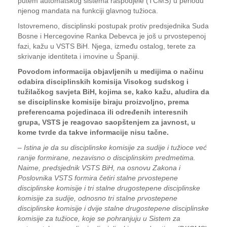
putem automatskog sistema raspodjele (TCMS) u periodu
njenog mandata na funkciji glavnog tužioca.
Istovremeno, disciplinski postupak protiv predsjednika Suda
Bosne i Hercegovine Ranka Debevca je još u prvostepenoj
fazi, kažu u VSTS BiH. Njega, između ostalog, terete za
skrivanje identiteta i imovine u Španiji.
Povodom informacija objavljenih u medijima o načinu
odabira disciplinskih komisija Visokog sudskog i
tužilačkog savjeta BiH, kojima se, kako kažu, aludira da
se disciplinske komisije biraju proizvoljno, prema
preferencama pojedinaca ili određenih interesnih
grupa, VSTS je reagovao saopštenjem za javnost, u
kome tvrde da takve informacije nisu tačne.
–
Istina je da su disciplinske komisije za sudije i tužioce već
ranije formirane, nezavisno o disciplinskim predmetima.
Naime, predsjednik VSTS BiH, na osnovu Zakona i
Poslovnika VSTS formira četiri stalne prvostepene
disciplinske komisije i tri stalne drugostepene disciplinske
komisije za sudije, odnosno tri stalne prvostepene
disciplinske komisije i dvije stalne drugostepene disciplinske
komisije za tužioce, koje se pohranjuju u Sistem za