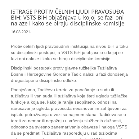
ISTRAGE PROTIV ČELNIH LJUDI PRAVOSUĐA
BIH: VSTS BiH objašnjava u kojoj se fazi oni
nalaze i kako se biraju disciplinske komisije
16.08.2021.
Protiv čelnih ljudi pravosudnih institucija na nivou BiH u toku
su disciplinski postupci, a VSTS BiH je objasnio u kojoj se
fazi oni nalaze i kako se biraju disciplinske komisije.
Disciplinski postupak protiv glavne tužiteljke Tužilaštva
Bosne i Hercegovine Gordane Tadić nalazi u fazi donošenja
drugostepene disciplinske odluke.
Podsjećamo, Tadićevu terete za ponašanje u sudu ili
tužilaštvu ili van suda ili tužilaštva koje šteti ugledu tužilačke
funkcije a koja se, kako je ranije saopšteno, odnosi na
narušavanje ugleda pravosuđa neosnovanim zahtjevom za
isplatu potraživanja u vezi sa najmom stana. Tadićeva se u
tereti za nemar ili nepažnju u vršenju službenih dužnosti,
odnosno za svjesno zanemarivanje obaveze i naloga VSTS
da se predmeti Tužilaštva raspoređuju u rad tužiocima