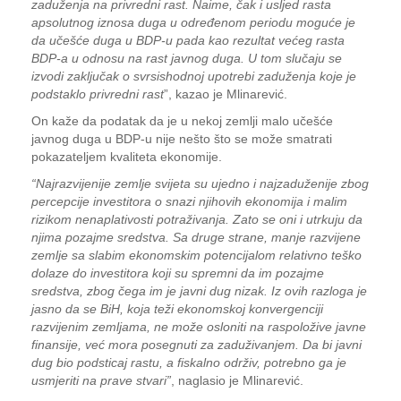
zaduženja na privredni rast. Naime, čak i usljed rasta
apsolutnog iznosa duga u određenom periodu moguće je
da učešće duga u BDP-u pada kao rezultat većeg rasta
BDP-a u odnosu na rast javnog duga. U tom slučaju se
izvodi zaključak o svrsishodnoj upotrebi zaduženja koje je
podstaklo privredni rast
”, kazao je Mlinarević.
On kaže da podatak da je u nekoj zemlji malo učešće
javnog duga u BDP-u nije nešto što se može smatrati
pokazateljem kvaliteta ekonomije.
“Najrazvijenije zemlje svijeta su ujedno i najzaduženije zbog
percepcije investitora o snazi njihovih ekonomija i malim
rizikom nenaplativosti potraživanja. Zato se oni i utrkuju da
njima pozajme sredstva. Sa druge strane, manje razvijene
zemlje sa slabim ekonomskim potencijalom relativno teško
dolaze do investitora koji su spremni da im pozajme
sredstva, zbog čega im je javni dug nizak. Iz ovih razloga je
jasno da se BiH, koja teži ekonomskoj konvergenciji
razvijenim zemljama, ne može osloniti na raspoložive javne
finansije, već mora posegnuti za zaduživanjem. Da bi javni
dug bio podsticaj rastu, a fiskalno održiv, potrebno ga je
usmjeriti na prave stvari”
, naglasio je Mlinarević.