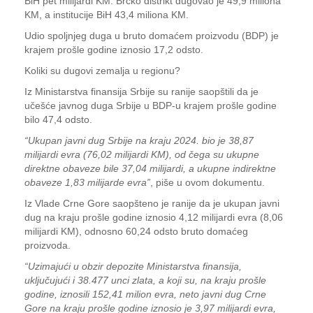
BiH pet milijardi KM. Brčko distrikt dugovao je 49,9 miliona
KM, a institucije BiH 43,4 miliona KM.
Udio spoljnjeg duga u bruto domaćem proizvodu (BDP) je
krajem prošle godine iznosio 17,2 odsto.
Koliki su dugovi zemalja u regionu?
Iz Ministarstva finansija Srbije su ranije saopštili da je
učešće javnog duga Srbije u BDP-u krajem prošle godine
bilo 47,4 odsto.
“Ukupan javni dug Srbije na kraju 2024. bio je 38,87
milijardi evra (76,02 milijardi KM), od čega su ukupne
direktne obaveze bile 37,04 milijardi, a ukupne indirektne
obaveze 1,83 milijarde evra”
, piše u ovom dokumentu.
Iz Vlade Crne Gore saopšteno je ranije da je ukupan javni
dug na kraju prošle godine iznosio 4,12 milijardi evra (8,06
milijardi KM), odnosno 60,24 odsto bruto domaćeg
proizvoda.
“Uzimajući u obzir depozite Ministarstva finansija,
uključujući i 38.477 unci zlata, a koji su, na kraju prošle
godine, iznosili 152,41 milion evra, neto javni dug Crne
Gore na kraju prošle godine iznosio je 3,97 milijardi evra,