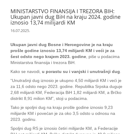
MINISTARSTVO FINANSIJA I TREZORA BIH:
Ukupan javni dug BiH na kraju 2024. godine
iznosio 13,74 milijardi KM
16.07.2025.
Ukupan javni dug Bosne i Hercegovine je na kraju
prošle godine iznosio 13,74 milijardi KM i veći je za
šest odsto nego krajem 2023. godine
, piše u podacima
Ministarstva finansija i trezora BiH.
Kako se navodi,
u porastu su i vanjski i unutrašnji dug
.
“Unutrašnji dug iznosio je ukupno 4,50 milijardi KM i veći je
za 11,6 odsto nego 2023. godine. Republika Srpska duguje
2,68 milijardi KM, Federacija BiH 1,82 milijardi KM, a Brčko
distrikt 8,91 milion KM”, stoji u podacima.
Tako je spoljni dug na kraju prošle godine iznosio 9,23
milijarde KM i povećan je za oko 3,5 odsto u odnosu na
2023. godinu.
Spoljni dug RS je iznosio četiri milijarde KM, a Federacije