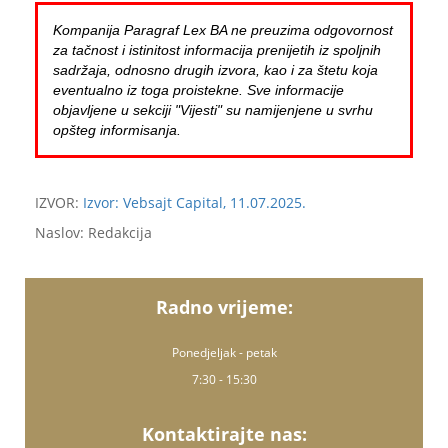
Kompanija Paragraf Lex BA ne preuzima odgovornost
za tačnost i istinitost informacija prenijetih iz spoljnih
sadržaja, odnosno drugih izvora, kao i za štetu koja
eventualno iz toga proistekne. Sve informacije
objavljene u sekciji "Vijesti" su namijenjene u svrhu
opšteg informisanja.
IZVOR:
Izvor: Vebsajt Capital, 11.07.2025.
Naslov: Redakcija
Radno vrijeme:
Ponedjeljak - petak
7:30 - 15:30
Kontaktirajte nas: