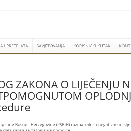
A I PRETPLATA
SAVJETOVANJA
KORISNIČKI KUTAK
KONT
OG ZAKONA O LIJEČENJU 
TPOMOGNUTOM OPLODNJOM:
cedure
pštine Bosne i Hercegovine (PSBiH) razmatrali su negativno mišlje
a dala šansa za zasnivanje porodice.