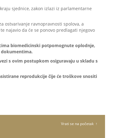
raju sjednice, zakon izlazi iz parlamentarne
za ostvarivanje ravnopravnosti spolova, a
 te najavio da će se ponovo predlagati njegovo
upcima biomedicinski potpomognute oplodnje,
im dokumentima.
vezi s ovim postupkom osiguravaju u skladu s
stirane reprodukcije čije će troškove snositi
Vrati se na početak ↑