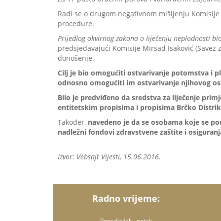
Radi se o drugom negativnom mišljenju Komisije z
procedure.
Prijedlog okvirnog zakona o liječenju neplodnosti
predsjedavajući Komisije Mirsad Isaković (Savez 
donošenje.
Cilj je bio omogućiti ostvarivanje potomstva 
odnosno omogućiti im ostvarivanje njihovog 
Bilo je predviđeno da sredstva za liječenje p
entitetskim propisima i propisima Brčko Distrikt
Također,
navedeno je da se osobama koje se podv
nadležni fondovi zdravstvene zaštite i osiguranja
Izvor: Vebsajt Vijesti, 15.06.2016.
Radno vrijeme:
Ponedjeljak - petak