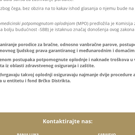
bog čega, bez obzira na to kakav ishod glasanja o njemu bude na k
 biomedicinski potpomognutom oplodnjom
(MPO) predložila je Komisija 
za bolju budućnost -SBB) je istaknuo značaj donošenja ovog zakona
i planiranje porodice za bračne, odnosno vanbračne parove, post
osnovnog ljudskog prava garantiranog i međunarodnim i domać
rimjenom postupaka potpomognute oplodnje i naknade troškova u 
a iz oblasti zdravstvenog osiguranja i zaštite.
rgavaju takvoj oplodnji osiguravaju najmanje dvije procedure asi
 u entitetu i fond Brčko Distrikta.
Kontaktirajte nas:
BANJA LUKA
SARAJEVO