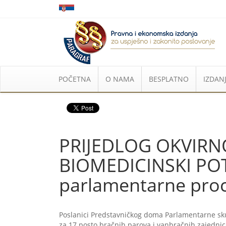
POČETNA
O NAMA
BESPLATNO
IZDANJ
PRIJEDLOG OKVIRN
BIOMEDICINSKI PO
parlamentarne pro
Poslanici Predstavničkog doma Parlamentarne sku
za 17 posto bračnih parova i vanbračnih zajednic