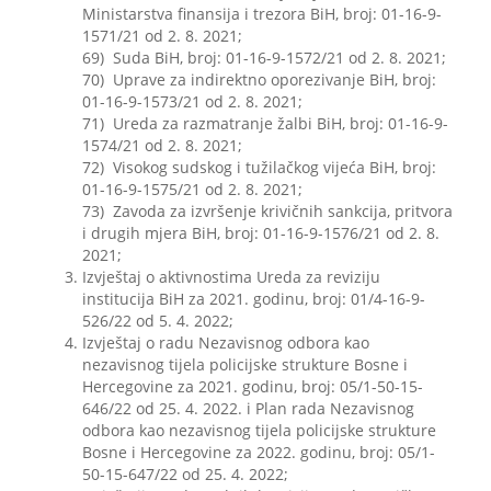
Ministarstva finansija i trezora BiH, broj: 01-16-9-
1571/21 od 2. 8. 2021;
69) Suda BiH, broj: 01-16-9-1572/21 od 2. 8. 2021;
70) Uprave za indirektno oporezivanje BiH, broj:
01-16-9-1573/21 od 2. 8. 2021;
71) Ureda za razmatranje žalbi BiH, broj: 01-16-9-
1574/21 od 2. 8. 2021;
72) Visokog sudskog i tužilačkog vijeća BiH, broj:
01-16-9-1575/21 od 2. 8. 2021;
73) Zavoda za izvršenje krivičnih sankcija, pritvora
i drugih mjera BiH, broj: 01-16-9-1576/21 od 2. 8.
2021;
Izvještaj o aktivnostima Ureda za reviziju
institucija BiH za 2021. godinu, broj: 01/4-16-9-
526/22 od 5. 4. 2022;
Izvještaj o radu Nezavisnog odbora kao
nezavisnog tijela policijske strukture Bosne i
Hercegovine za 2021. godinu, broj: 05/1-50-15-
646/22 od 25. 4. 2022. i Plan rada Nezavisnog
odbora kao nezavisnog tijela policijske strukture
Bosne i Hercegovine za 2022. godinu, broj: 05/1-
50-15-647/22 od 25. 4. 2022;