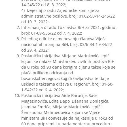
14-245/22 od 8. 3. 2022;
4) Izvještaj o radu Zajedničke komisije za
administrativne poslove, broj: 01,02-50-14-245/22
od 10. 3. 2022;
Informacija o radu Tužilaštva BiH za 2021. godinu,
broj: 01-09-555/22 od 7. 4. 2022;
Prijedlog odluke o imenovanju članova Vijeća
nacionalnih manjina BiH, broj: 03/6-34-1-684/22
od 29. 4. 2022;
Poslanička inicijativa Mirjane Marinković-Lepić
kojom se nalaže Ministarstvu civilnih poslova BiH
da u roku od 90 dana korigira cijenu takse koja se
plaća prilikom odricanja od
bosanskohercegovačkog državljanstva te da je
uskladi s taksama država u regionu“, broj: 01-50-
1-542/22 od 6. 4. 2022;
Poslanička inicijativa Aide Baručije, Saše
Magazinovića, Edite Đapo, Dženana Đonlagića,
Jasmina Emrića, Mirjane Marinković-Lepić i
Šemsudina Mehmedovića kojom se Vijeće
ministara BiH obavezuje da najkasnije u roku od
60 dana pripremi i u parlamentarnu proceduru