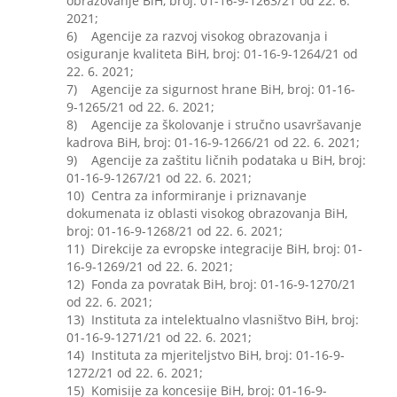
obrazovanje BiH, broj: 01-16-9-1263/21 od 22. 6.
2021;
6) Agencije za razvoj visokog obrazovanja i
osiguranje kvaliteta BiH, broj: 01-16-9-1264/21 od
22. 6. 2021;
7) Agencije za sigurnost hrane BiH, broj: 01-16-
9-1265/21 od 22. 6. 2021;
8) Agencije za školovanje i stručno usavršavanje
kadrova BiH, broj: 01-16-9-1266/21 od 22. 6. 2021;
9) Agencije za zaštitu ličnih podataka u BiH, broj:
01-16-9-1267/21 od 22. 6. 2021;
10) Centra za informiranje i priznavanje
dokumenata iz oblasti visokog obrazovanja BiH,
broj: 01-16-9-1268/21 od 22. 6. 2021;
11) Direkcije za evropske integracije BiH, broj: 01-
16-9-1269/21 od 22. 6. 2021;
12) Fonda za povratak BiH, broj: 01-16-9-1270/21
od 22. 6. 2021;
13) Instituta za intelektualno vlasništvo BiH, broj:
01-16-9-1271/21 od 22. 6. 2021;
14) Instituta za mjeriteljstvo BiH, broj: 01-16-9-
1272/21 od 22. 6. 2021;
15) Komisije za koncesije BiH, broj: 01-16-9-