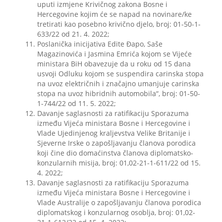
uputi izmjene Krivičnog zakona Bosne i
Hercegovine kojim će se napad na novinare/ke
tretirati kao posebno krivično djelo, broj: 01-50-1-
633/22 od 21. 4. 2022;
Poslanička inicijativa Edite Đapo, Saše
Magazinovića i Jasmina Emrića kojom se Vijeće
ministara BiH obavezuje da u roku od 15 dana
usvoji Odluku kojom se suspendira carinska stopa
na uvoz električnih i značajno umanjuje carinska
stopa na uvoz hibridnih automobila“, broj: 01-50-
1-744/22 od 11. 5. 2022;
Davanje saglasnosti za ratifikaciju Sporazuma
između Vijeća ministara Bosne i Hercegovine i
Vlade Ujedinjenog kraljevstva Velike Britanije i
Sjeverne Irske o zapošljavanju članova porodica
koji čine dio domaćinstva članova diplomatsko-
konzularnih misija, broj: 01,02-21-1-611/22 od 15.
4. 2022;
Davanje saglasnosti za ratifikaciju Sporazuma
između Vijeća ministara Bosne i Hercegovine i
Vlade Australije o zapošljavanju članova porodica
diplomatskog i konzularnog osoblja, broj: 01,02-