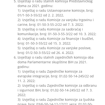
Izvještaji o radu stalnih komisija Predstavničkog
doma za 2021. godinu:
1) Izvještaj o radu Ustavnopravne komisije, broj:
01/1-50-3-55/22 od 2. 2. 2022,
2) Izvještaj o radu Komisije za vanjsku trgovinu i
carine, broj: 01-50-3-55-2/22 od 7. 3. 2022;
3) Izvještaj o radu Komisije za saobraćaj i
komunikacije, broj: 01-50-3-55-3/22 od 10. 3. 2022;
4) Izvještaj o radu Komisije za finansije i budžet,
broj: 01-50-3-55/22 od 15. 3. 2022;
5) Izvještaj o radu Komisije za vanjske poslove,
broj: 01/2-50-3-55/22 od 26. 4. 2022;
Izvještaji o radu stalnih zajedničkih komisija oba
doma Parlamentarne skupštine BiH za 2021.
godinu:
1) Izvještaj o radu Zajedničke komisije za
evropske integracije, broj: 01,02-50-14-245/22 od
11. 2. 2022;
2) Izvještaj o radu Zajedničke komisije za odbranu
i sigurnost BiH, broj: 01,02-50-14-245/22 od 7. 3.
2022;
3) Izvještaj o radu Zajedničke komisije za ljudska
prava, broj: 03/6-50-14-12-17/22, veza: 01,02-50-