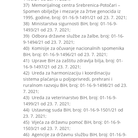
37) Memorijalnog centra Srebrenica-Potočari –
Spomen obilježje i mezarje za žrtve genocida iz
1995. godine, broj: 01-16-9-1491/21 od 23. 7. 2021;
38) Ministarstva sigurnosti BiH, broj: 01-16-9-
1493/21 od 23. 7. 2021;
39) Odbora državne službe za žalbe, broj: 01-16-
9-1494/21 od 23. 7. 2021;
40) Komisije za očuvanje nacionalnih spomenika
BiH, broj: 01-16-9-1496/21 od 23. 7. 2021;
41) Uprave BiH za zaštitu zdravlja bilja, broj: 01-
16-9-1497/21 od 23. 7. 2021;
42) Ureda za harmonizaciju i koordinaciju
sistema plaćanja u poljoprivredi, prehrani i
ruralnom razvoju BiH, broj: 01-16-9-1498/21 od 23.
7. 2021;
43) Ureda za veterinarstvo BiH, broj: 01-16-9-
1499/21 od 23. 7. 2021;
44) Ustavnog suda BiH, broj: 01-16-9-1501/21 od
23. 7. 2021;
45) Vijeća za državnu pomoć BiH, broj: 01-16-9-
1503/21 od 23. 7. 2021;
46) Agencije za državnu službu BiH, broj: 01-16-9-