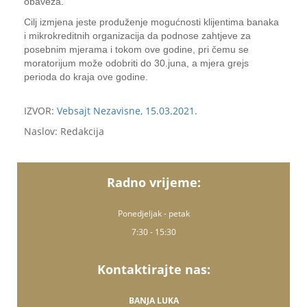
obaveza.
Cilj izmjena jeste produženje mogućnosti klijentima banaka
i mikrokreditnih organizacija da podnose zahtjeve za
posebnim mjerama i tokom ove godine, pri čemu se
moratorijum može odobriti do 30.juna, a mjera grejs
perioda do kraja ove godine.
IZVOR:
Vebsajt Nezavisne, 15.03.2021.
Naslov: Redakcija
Radno vrijeme:
Ponedjeljak - petak
7:30 - 15:30
Kontaktirajte nas:
BANJA LUKA