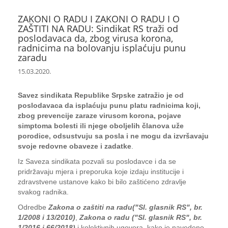
ZAKONI O RADU I ZAKONI O RADU I O
ZAŠTITI NA RADU: Sindikat RS traži od
poslodavaca da, zbog virusa korona,
radnicima na bolovanju isplaćuju punu
zaradu
15.03.2020.
Savez sindikata Republike Srpske zatražio je od
poslodavaca da isplaćuju punu platu radnicima koji,
zbog prevencije zaraze virusom korona, pojave
simptoma bolesti ili njege oboljelih članova uže
porodice, odsustvuju sa posla i ne mogu da izvršavaju
svoje redovne obaveze i zadatke
.
Iz Saveza sindikata pozvali su poslodavce i da se
pridržavaju mjera i preporuka koje izdaju institucije i
zdravstvene ustanove kako bi bilo zaštićeno zdravlje
svakog radnika.
Odredbe
Zakona o zaštiti na radu
("Sl. glasnik RS", br.
1/2008 i 13/2010)
,
Zakona o radu ("Sl. glasnik RS", br.
1/2016 i 66/2018)
i kolektivnih ugovora, kako je navedeno,