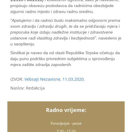
propisuju obavezu poslodavca da radnicima obezbijede
sigurno radno mjesto i zdravu radnu sredinu.
"Apelujemo i da radnici budu maksimalno odgovorni prema
svom zdravlju i zdravlju drugih, te da se pridržavaju mjera i
preporuka koje izdaju nadležne institucije i zdravstvene
ustanove radi vlastitog zdravlja i bezbjednosti"
, navedeno je
u saopštenju.
Sindikat je naveo da od vlasti Republike Srpske očekuju da
daju punu podršku privrednim subjektima u sprovođenju
mjera zaštite zdravlja zaposlenih.
IZVOR:
Vebsajt Nezavisne, 11.03.2020.
Naslov: Redakcija
Radno vrijeme:
Ponedjeljak - petak
7:30 - 15:30