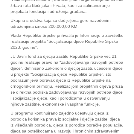
žrtava rata Bošnjaka i Hrvata, kao i za sufinansiranje
projekata fondacija i udruženja građana.
Ukupna sredstva koja su dodijeljena gore navedenim
udruženjima iznose 200.000,00 KM.
Vlada Republike Srpske prihvatila je Informaciju o završetku
realizacije projekta “Socijalizacija djece Republike Srpske
2023. godine”.
JU Javni fond za dječiju zaštitu Republike Srpske već 21
godinu realizuje pravo na “zadovoljavanje razvojnih potreba
djece”, definisano Zakonom o dječjoj zaštiti, učešćem djece
u projektu “Socijalizacija djece Republike Srpske”, što
podrazumijeva boravak djece iz Republike Srpske na
crnogorskom primorju. Realizacijom projektnih ciljeva pruža
se direktna podrška zadovoljavanju razvojnih potreba djece
i socijalizacije djece, kao i porodicama u ostvarivanju
njihove zaštitne, ekonomske i vaspitne funkcije.
U programu kontinuirano zajedno učestvuju djeca iz
porodica korisnika prava iz socijalne i dječije zaštite, djeca
iz višečlanih porodica, djeca iz porodica boračke populacije,
djeca sa poteškoćama u razvoju i hroničnim zdravstvenim