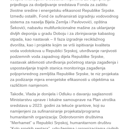
prijedloga za dodjeljivanje sredstava Fonda za zaštitu
životne sredine i energetsku efikasnost Republike Srpske.
Između ostalih, Fond će sufinansirati izgradnju vodovodnog
sistema za naselja Bijela Zemlja i Pavlovovići, opština
Šekovići, nabavku multifunkcionalne mašine za uklanjanje
divljih deponija u gradu Doboju i za zbrinjavanje kabastog
otpada, kao nastavak – II faza izgradnje reciklažnog
dvorišta, kao i projekte kojim se vrši ispitivanje kvaliteta
voda vodotokova u Republici Srpskoj, utvrđivanje ranjivosti
podzemnih voda zapadnog dijela Republike Srpske,
nastavak aktivnosti utvrđivanja početnog stanja zagađenja i
uspostavljanje trajnih stanica monitoringa zagađenja
poljoprivrednog zemljišta Republike Srpske, te niz projekata
za podizanje mjera energetske efikasnosti u objektima sa
različitom namjenom.
Takođe, Vlada je donijela i Odluku o davanju saglasnosti
Ministarstvu uprave i lokalne samouprave na Plan utroška
sredstava u 2023. godini za tekuće grantove, koji su
namijenjeni za sufinansiranje projekata/programa
humanitarnih organizacija: Dobrotvornim društvima
“Merhamet” u Republici Srpskoj, humanitarnom društvu
“Kolo srpskih sestara”, udruženjima i organizacijama civilnih