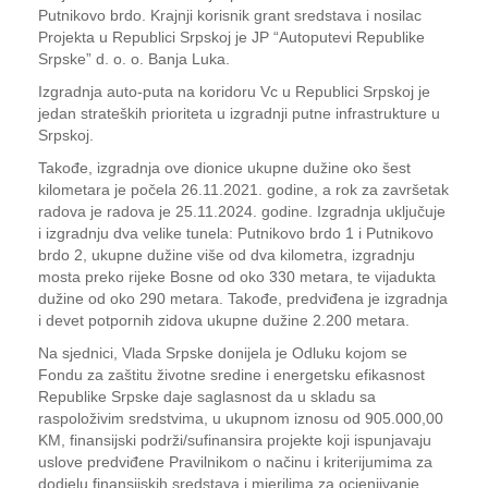
Putnikovo brdo. Krajnji korisnik grant sredstava i nosilac
Projekta u Republici Srpskoj je JP “Autoputevi Republike
Srpske” d. o. o. Banja Luka.
Izgradnja auto-puta na koridoru Vc u Republici Srpskoj je
jedan strateških prioriteta u izgradnji putne infrastrukture u
Srpskoj.
Takođe, izgradnja ove dionice ukupne dužine oko šest
kilometara je počela 26.11.2021. godine, a rok za završetak
radova je radova je 25.11.2024. godine. Izgradnja uključuje
i izgradnju dva velike tunela: Putnikovo brdo 1 i Putnikovo
brdo 2, ukupne dužine više od dva kilometra, izgradnju
mosta preko rijeke Bosne od oko 330 metara, te vijadukta
dužine od oko 290 metara. Takođe, predviđena je izgradnja
i devet potpornih zidova ukupne dužine 2.200 metara.
Na sjednici, Vlada Srpske donijela je Odluku kojom se
Fondu za zaštitu životne sredine i energetsku efikasnost
Republike Srpske daje saglasnost da u skladu sa
raspoloživim sredstvima, u ukupnom iznosu od 905.000,00
KM, finansijski podrži/sufinansira projekte koji ispunjavaju
uslove predviđene Pravilnikom o načinu i kriterijumima za
dodjelu finansijskih sredstava i mjerilima za ocjenjivanje