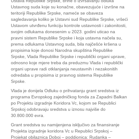
Ustava Republike Srpske, brine o izvršavanju odluka
Ustavnog suda koje su konačne, obavezujuće i izvršne na
teritoriji Republike Srpske, nameće se obaveza
sagledavanja koliko je Ustavni sud Republike Srpske, vršeći
Ustavom utvrđenu funkciju kontrole ustavnosti i zakonitosti,
svojim odlukama donesenim u 2023. godini uticao na
pravni sistem Republike Srpske i koja ustavna načela su,
prema odlukama Ustavnog suda, bila najčešće kršena u
propisima koje donosi Narodna skupština Republike
Srpske, Vlada Republike Srpske i republički organi uprave,
odnosno koje mjere treba da preduzmu Vlada i republički
organi uprave radi otklanjanja neustavnih i nezakonitih
odredaba u propisima iz pravnog sistema Republike
Srpske.
Vlada je donijela Odluku o prihvatanju grant sredstva iz
programa Evropskog zajedničkog fonda za Zapadni Balkan
po Projektu izgradnje Koridora Vc, kojom se Republici
Srpskoj odobravaju sredstva u iznosu najviše do
30.800.000 evra.
Grant sredstva su namijenjena isključivo za finansiranje
Projekta izgradnje koridora Vc u Republici Srpskoj –
Projekat obilaznica Doboj – poddionica: Rudanka –