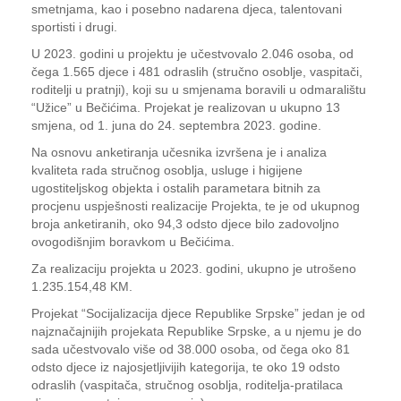
smetnjama, kao i posebno nadarena djeca, talentovani
sportisti i drugi.
U 2023. godini u projektu je učestvovalo 2.046 osoba, od
čega 1.565 djece i 481 odraslih (stručno osoblje, vaspitači,
roditelji u pratnji), koji su u smjenama boravili u odmaralištu
“Užice” u Bečićima. Projekat je realizovan u ukupno 13
smjena, od 1. juna do 24. septembra 2023. godine.
Na osnovu anketiranja učesnika izvršena je i analiza
kvaliteta rada stručnog osoblja, usluge i higijene
ugostiteljskog objekta i ostalih parametara bitnih za
procjenu uspješnosti realizacije Projekta, te je od ukupnog
broja anketiranih, oko 94,3 odsto djece bilo zadovoljno
ovogodišnjim boravkom u Bečićima.
Za realizaciju projekta u 2023. godini, ukupno je utrošeno
1.235.154,48 KM.
Projekat “Socijalizacija djece Republike Srpske” jedan je od
najznačajnijih projekata Republike Srpske, a u njemu je do
sada učestvovalo više od 38.000 osoba, od čega oko 81
odsto djece iz najosjetljivijih kategorija, te oko 19 odsto
odraslih (vaspitača, stručnog osoblja, roditelja-pratilaca