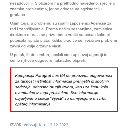
nezadovoljni. S obzirom na prethodno navedeno, riječ je o
znatnim problemima, jer se odnose na egzistenciju
građana.
Osim toga, u problemu su i sami zaposlenici Agencije za
rad i zapošljavanje. Prema našim saznanjima, zamjenica
direktora morala se privremeno vratiti na posao kako bi
potpisala isplatu plata. Koliko brzo će se riješiti ovi problemi
zavisi od volje državne vlasti.
U petak, 9. decembra, poslali smo upit ovoj agenciji te
ćemo njihove odgovore naknadno objaviti.
Kompanija Paragraf Lex BA ne preuzima odgovornost
za tačnost i istinitost informacija prenijetih iz spoljnih
sadržaja, odnosno drugih izvora, kao i za štetu koja
eventualno iz toga proistekne. Sve informacije
objavljene u sekciji "Vijesti" su namijenjene u svrhu
opšteg informisanja.
IZVOR:
Vebsajt Klix, 12.12.2022.