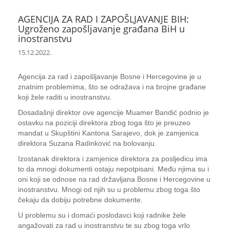
AGENCIJA ZA RAD I ZAPOŠLJAVANJE BIH:
Ugroženo zapošljavanje građana BiH u
inostranstvu
15.12.2022.
Agencija za rad i zapošljavanje Bosne i Hercegovine je u
znatnim problemima, što se odražava i na brojne građane
koji žele raditi u inostranstvu.
Dosadašnji direktor ove agencije Muamer Bandić podnio je
ostavku na poziciji direktora zbog toga što je preuzeo
mandat u Skupštini Kantona Sarajevo, dok je zamjenica
direktora Suzana Radinković na bolovanju.
Izostanak direktora i zamjenice direktora za posljedicu ima
to da mnogi dokumenti ostaju nepotpisani. Među njima su i
oni koji se odnose na rad državljana Bosne i Hercegovine u
inostranstvu. Mnogi od njih su u problemu zbog toga što
čekaju da dobiju potrebne dokumente.
U problemu su i domaći poslodavci koji radnike žele
angažovati za rad u inostranstvu te su zbog toga vrlo