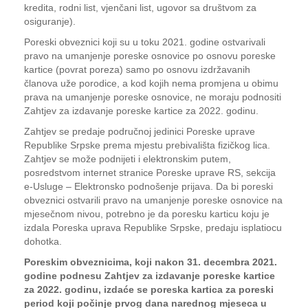
kredita, rodni list, vjenčani list, ugovor sa društvom za
osiguranje).
Poreski obveznici koji su u toku 2021. godine ostvarivali
pravo na umanjenje poreske osnovice po osnovu poreske
kartice (povrat poreza) samo po osnovu izdržavanih
članova uže porodice, a kod kojih nema promjena u obimu
prava na umanjenje poreske osnovice, ne moraju podnositi
Zahtjev za izdavanje poreske kartice za 2022. godinu.
Zahtjev se predaje područnoj jedinici Poreske uprave
Republike Srpske prema mjestu prebivališta fizičkog lica.
Zahtjev se može podnijeti i elektronskim putem,
posredstvom internet stranice Poreske uprave RS, sekcija
e-Usluge – Elektronsko podnošenje prijava. Da bi poreski
obveznici ostvarili pravo na umanjenje poreske osnovice na
mjesečnom nivou, potrebno je da poresku karticu koju je
izdala Poreska uprava Republike Srpske, predaju isplatiocu
dohotka.
Poreskim obveznicima, koji nakon 31. decembra 2021.
godine podnesu Zahtjev za izdavanje poreske kartice
za 2022. godinu, izdaće se poreska kartica za poreski
period koji počinje prvog dana narednog mjeseca u