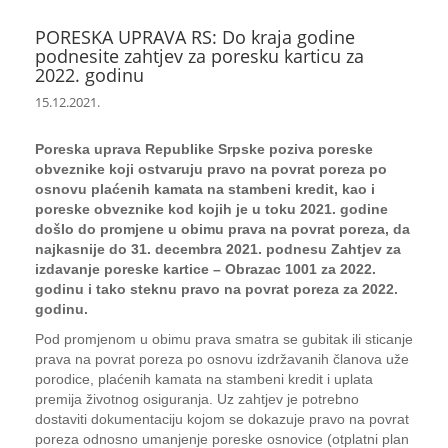
PORESKA UPRAVA RS: Do kraja godine
podnesite zahtjev za poresku karticu za
2022. godinu
15.12.2021.
Poreska uprava Republike Srpske poziva poreske
obveznike koji ostvaruju pravo na povrat poreza po
osnovu plaćenih kamata na stambeni kredit, kao i
poreske obveznike kod kojih je u toku 2021. godine
došlo do promjene u obimu prava na povrat poreza, da
najkasnije do 31. decembra 2021. podnesu Zahtjev za
izdavanje poreske kartice – Obrazac 1001 za 2022.
godinu i tako steknu pravo na povrat poreza za 2022.
godinu.
Pod promjenom u obimu prava smatra se gubitak ili sticanje
prava na povrat poreza po osnovu izdržavanih članova uže
porodice, plaćenih kamata na stambeni kredit i uplata
premija životnog osiguranja. Uz zahtjev je potrebno
dostaviti dokumentaciju kojom se dokazuje pravo na povrat
poreza odnosno umanjenje poreske osnovice (otplatni plan