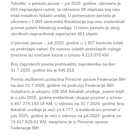
Također, u periodu januar – juli 2025. godine, otkriveno je
691 neprijavljeni radnik, te otkriveno 98 objekata koji nisu
imali instaliran fiskalni uređaj. U pomenutom periodu je
otkriveno i 1.069 obveznika fiskalizacije koji nisu evidentirali
promet putem fiskalnog uređaja. U istom periodu je zbog
utvrđenih nepravilnosti zapečaćen 401 objekt.
U periodu januar – juli 2025. godine u 1.607 kontrola izdati
su prekršajni nalozi. Po osnovu izdatih prekršajnih naloga
izrečene su novčane kazne u iznosu 4.213.070 KM.
Broj zaposlenih prema prebivalištu zaposlenika na dan
31.7.2025. godine bio je 545.018.
Prema službenim podacima Porezne uprave Federacije BiH
na dan 31.7.2025. godine na području Federacije BiH
instalirano je ukupno 108.358 fiskalnih uređaja, putem kojih
je u julu 2025. godine evidentiran ukupan promet u iznosu
6.457.778.143,18 KM. U odnosu na 31.7.2024. godine broj
fiskalnih uređaja je veći za 4.777, a evidentirani promet u
julu 2025. godine je veći u odnosu na juli 2024. godine za
74.617.829,61 KM, saopćeno je iz Porezne uprave
Federacije BiH.