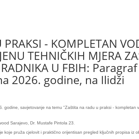
U PRAKSI - KOMPLETAN VO
JENU TEHNIČKIH MJERA ZAŠ
ADNIKA U FBIH: Paragraf 
na 2026. godine, na Ilidži
 godine, savjetovanje na temu “Zaštita na radu u praksi - kompletan vo
ywood Sarajevo, Dr. Mustafe Pintola 23.
oje pruža cjelovit i praktično orijentisan pregled ključnih propisa iz o