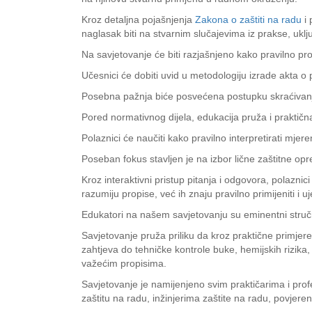
Kroz detaljna pojašnjenja
Zakona o zaštiti na radu
i 
naglasak biti na stvarnim slučajevima iz prakse, uklj
Na savjetovanje će biti razjašnjeno kako pravilno prov
Učesnici će dobiti uvid u metodologiju izrade akta o p
Posebna pažnja biće posvećena postupku skraćivanj
Pored normativnog dijela, edukacija pruža i praktičn
Polaznici će naučiti kako pravilno interpretirati mjere
Poseban fokus stavljen je na izbor lične zaštitne opr
Kroz interaktivni pristup pitanja i odgovora, polaznic
razumiju propise, već ih znaju pravilno primijeniti i 
Edukatori na našem savjetovanju su eminentni stručnj
Savjetovanje pruža priliku da kroz praktične primjere
zahtjeva do tehničke kontrole buke, hemijskih rizika
važećim propisima.
Savjetovanje je namijenjeno svim praktičarima i pro
zaštitu na radu, inžinjerima zaštite na radu, povjere