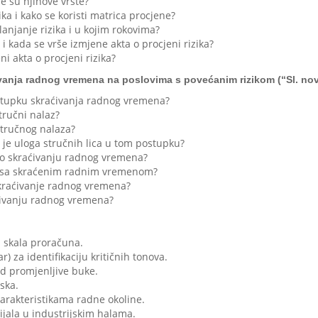
je su njihove vrste?
zika i kako se koristi matrica procjene?
lanjanje rizika i u kojim rokovima?
 kada se vrše izmjene akta o procjeni rizika?
ni akta o procjeni rizika?
vanja radnog vremena na poslovima s povećanim rizikom (“Sl. novi
stupku skraćivanja radnog vremena?
tručni nalaz?
stručnog nalaza?
a je uloga stručnih lica u tom postupku?
 o skraćivanju radnog vremena?
a sa skraćenim radnim vremenom?
kraćivanje radnog vremena?
ćivanju radnog vremena?
a skala proračuna.
r) za identifikaciju kritičnih tonova.
od promjenljive buke.
ska.
 karakteristikama radne okoline.
ijala u industrijskim halama.