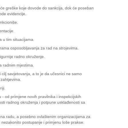
češće greške koje dovode do sankcija, dok će poseban
ode evidencije.
ankcioniše.
entacije.
 u tim situacijama.
ograma osposobljavanja za rad na strojevima.
 sigurnije radno okruženje.
 na radnim mjestima.
i cilj savjetovanja, a to je da učesnici ne samo
m zahtjevima.
iji.
 - od primjene novih pravilnika i inspekcijskih
nosti radnog okruženja i potpune usklađenosti sa
te na radu, a posebno ovlaštenim organizacijama za
li nezakonito postupanje i primjenu loše prakse.