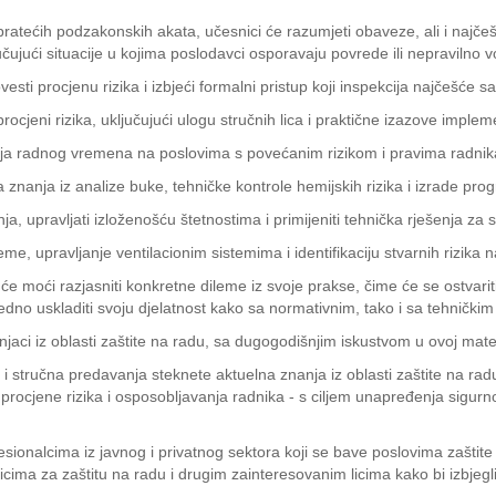
pratećih podzakonskih akata, učesnici će razumjeti obaveze, ali i naj
učujući situacije u kojima poslodavci osporavaju povrede ili nepravilno v
esti procjenu rizika i izbjeći formalni pristup koji inspekcija najčešće s
rocjeni rizika, uključujući ulogu stručnih lica i praktične izazove implem
a radnog vremena na poslovima s povećanim rizikom i pravima radnika
a znanja iz analize buke, tehničke kontrole hemijskih rizika i izrade pr
nja, upravljati izloženošću štetnostima i primijeniti tehnička rješenja za
eme, upravljanje ventilacionim sistemima i identifikaciju stvarnih rizika
i će moći razjasniti konkretne dileme iz svoje prakse, čime će se ostvarit
ujedno uskladiti svoju djelatnost kako sa normativnim, tako i sa tehnički
aci iz oblasti zaštite na radu, sa dugogodišnjim iskustvom u ovoj mater
 i stručna predavanja steknete aktuelna znanja iz oblasti zaštite na radu
, procjene rizika i osposobljavanja radnika - s ciljem unapređenja sigur
fesionalcima iz javnog i privatnog sektora koji se bave poslovima zašti
nicima za zaštitu na radu i drugim zainteresovanim licima kako bi izbjeg