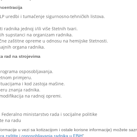
ncentracija
LP uredbi i tumačenje sigurnosno-tehničkih listova.
radnika jednoj i/ili više štetnih tvari.
skih supstanci na organizam radnika.
lične zaštitne opreme u odnosu na hemijske štetnosti.
disajnih organa radnika.
a rad na strojevima
 programa osposobljavanja.
retnom primjeru.
ituacijama i kod zastoja mašine.
jeru znanja radnika.
odifikacija na radnoj opremi.
 Federalno ministarstvo rada i socijalne politike
ite na radu
formacije u vezi sa kotizacijom i ostale korisne informacije) možete sazna
era zaštite i osposobljavanja radnika u FBiH
“.