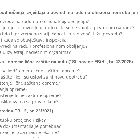
 podnošenja izvještaja o povredi na radu i profesionalnom oboljenj
ovrede na radu i profesionalnog oboljenja?
ije riječ o povredi na radu i šta se ne smatra povredom na radu?
a i da li privremena spriječenost za rad znači težu povredu?
i kada se obavještava inspekcija?
povredi na radu i profesionalnom oboljenju?
jaju izvještaji nadležnim organima?
a i opreme lične zaštite na radu (“Sl. novine FBiH”, br. 42/2025)
i sa korištenjem lične zaštitne opreme?
štite i koji su uslovi za njihovu upotrebu?
ištenje lične zaštitne opreme?
avanja opreme?
ištenje lične zaštitne opreme?
usklađivanja sa pravilnikom?
 novine FBiH”, br. 23/2021)
tupku procjene rizika?
oja dokumentacija je potrebna?
izacije rada i radne okoline?