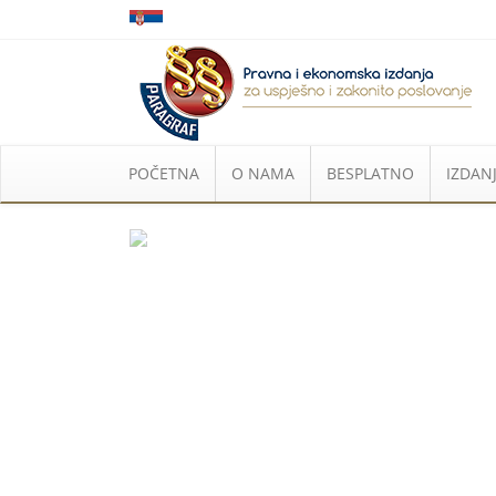
POČETNA
O NAMA
BESPLATNO
IZDANJ