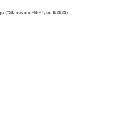
u (“Sl. novine FBiH”, br. 9/2023)