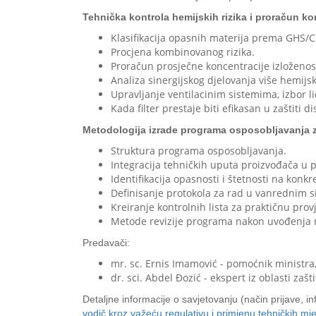
Tehnička kontrola hemijskih rizika i proračun ko
Klasifikacija opasnih materija prema GHS/C
Procjena kombinovanog rizika.
Proračun prosječne koncentracije izloženosti 
Analiza sinergijskog djelovanja više hemij
Upravljanje ventilacinim sistemima, izbor 
Kada filter prestaje biti efikasan u zaštiti 
Metodologija izrade programa osposobljavanja z
Struktura programa osposobljavanja.
Integracija tehničkih uputa proizvođača u
Identifikacija opasnosti i štetnosti na konk
Definisanje protokola za rad u vanrednim s
Kreiranje kontrolnih lista za praktičnu prov
Metode revizije programa nakon uvođenja m
Predavači:
mr. sc. Ernis Imamović - pomoćnik ministra,
dr. sci. Abdel Đozić - ekspert iz oblasti zašt
Detaljne informacije o savjetovanju (način prijave, in
vodič kroz važeću regulativu i primjenu tehničkih mj