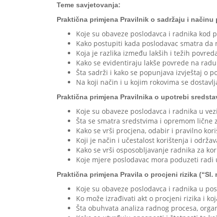
Teme savjetovanja:
Praktična primjena Pravilnik o sadržaju i načinu
Koje su obaveze poslodavca i radnika kod p
Kako postupiti kada poslodavac smatra da n
Koja je razlika između lakših i težih povred
Kako se evidentiraju lakše povrede na radu 
Šta sadrži i kako se popunjava izvještaj o 
Na koji način i u kojim rokovima se dostavl
Praktična primjena Pravilnika o upotrebi sredstav
Koje su obaveze poslodavca i radnika u vez
Šta se smatra sredstvima i opremom lične za
Kako se vrši procjena, odabir i pravilno kor
Koji je način i učestalost korištenja i održ
Kako se vrši osposobljavanje radnika za kor
Koje mjere poslodavac mora poduzeti radi 
Praktična primjena Pravila o procjeni rizika (“Sl.
Koje su obaveze poslodavca i radnika u pos
Ko može izrađivati akt o procjeni rizika i k
Šta obuhvata analiza radnog procesa, organ