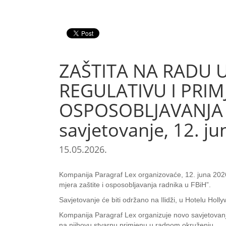
ZAŠTITA NA RADU 
REGULATIVU I PRIM
OSPOSOBLJAVANJA R
savjetovanje, 12. ju
15.05.2026.
Kompanija Paragraf Lex organizovaće, 12. juna 2026.
mjera zaštite i osposobljavanja radnika u FBiH”.
Savjetovanje će biti održano na Ilidži, u Hotelu Holl
Kompanija Paragraf Lex organizuje novo savjetovanje k
na njihovu stvarnu primjenu u radnom okruženju.