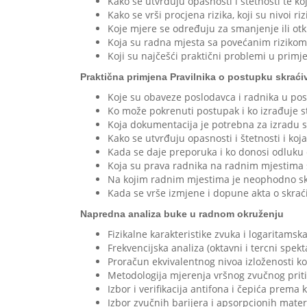
Kako se utvrđuju opasnosti i štetnosti te ko
Kako se vrši procjena rizika, koji su nivoi ri
Koje mjere se određuju za smanjenje ili otk
Koja su radna mjesta sa povećanim rizikom i
Koji su najčešći praktični problemi u primje
Praktična primjena Pravilnika o postupku skraći
Koje su obaveze poslodavca i radnika u po
Ko može pokrenuti postupak i ko izrađuje s
Koja dokumentacija je potrebna za izradu 
Kako se utvrđuju opasnosti i štetnosti i koj
Kada se daje preporuka i ko donosi odluku
Koja su prava radnika na radnim mjestim
Na kojim radnim mjestima je neophodno s
Kada se vrše izmjene i dopune akta o skra
Napredna analiza buke u radnom okruženju
Fizikalne karakteristike zvuka i logaritamsk
Frekvencijska analiza (oktavni i tercni spekta
Proračun ekvivalentnog nivoa izloženosti k
Metodologija mjerenja vršnog zvučnog priti
Izbor i verifikacija antifona i čepića prema
Izbor zvučnih barijera i apsorpcionih mater