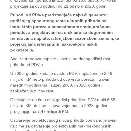
u navedenom periodu imaće rast od 20,6 odsto, koliko se
projektuje za ovu godinu, do 21 odsto u 2028. godini.
Prihodi od PDV-a predstavljaće najveći generator
godišnjeg apsolutnog rasta ukupnih prihoda od
indirektnih poreza u posmatranom srednjoročnom
periodu, a projektovani su u skladu sa dugoročnim
trendovima naplate, istorijskom sezonskom šemom, te
projekcijama relevantnih makroekonomskih
pokazatelja.
Analiza trendova naplate ukazuje na dugogodišnji rast
prihoda od PDV-a.
U 2006. godini, kada je uveden PDV, naplaćeno je 2,48
milijardi KM neto prihoda od ove vrste poreza, i u svim
narednim godinama, izuzev 2009. i 2020. godine,
zabilježen je njihov rast.
Očekuje se da će u ovoj godini prihodi od PDV-a biti 6,55
milijardi KM, dok se njihova vrijednost u 2028. godini
procjenjuje na 7,47 milijardi KM.
Ostvarenje projektovanog nivoa prihoda podložno je svim
rizicima za ostvarenje projektovanih makroekonomskih