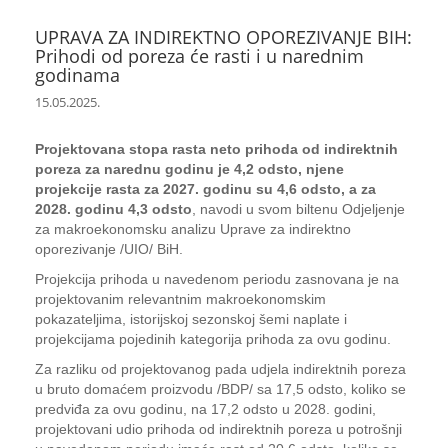
UPRAVA ZA INDIREKTNO OPOREZIVANJE BIH:
Prihodi od poreza će rasti i u narednim
godinama
15.05.2025.
Projektovana stopa rasta neto prihoda od indirektnih
poreza za narednu godinu je 4,2 odsto, njene
projekcije rasta za 2027. godinu su 4,6 odsto, a za
2028. godinu 4,3 odsto
, navodi u svom biltenu Odjeljenje
za makroekonomsku analizu Uprave za indirektno
oporezivanje /UIO/ BiH.
Projekcija prihoda u navedenom periodu zasnovana je na
projektovanim relevantnim makroekonomskim
pokazateljima, istorijskoj sezonskoj šemi naplate i
projekcijama pojedinih kategorija prihoda za ovu godinu.
Za razliku od projektovanog pada udjela indirektnih poreza
u bruto domaćem proizvodu /BDP/ sa 17,5 odsto, koliko se
predviđa za ovu godinu, na 17,2 odsto u 2028. godini,
projektovani udio prihoda od indirektnih poreza u potrošnji