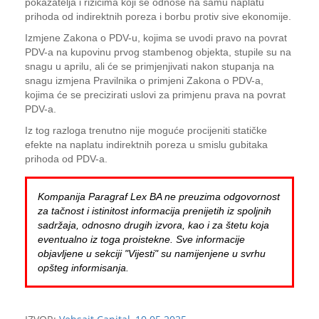
pokazatelja i rizicima koji se odnose na samu naplatu
prihoda od indirektnih poreza i borbu protiv sive ekonomije.
Izmjene Zakona o PDV-u, kojima se uvodi pravo na povrat
PDV-a na kupovinu prvog stambenog objekta, stupile su na
snagu u aprilu, ali će se primjenjivati nakon stupanja na
snagu izmjena Pravilnika o primjeni Zakona o PDV-a,
kojima će se precizirati uslovi za primjenu prava na povrat
PDV-a.
Iz tog razloga trenutno nije moguće procijeniti statičke
efekte na naplatu indirektnih poreza u smislu gubitaka
prihoda od PDV-a.
Kompanija Paragraf Lex BA ne preuzima odgovornost
za tačnost i istinitost informacija prenijetih iz spoljnih
sadržaja, odnosno drugih izvora, kao i za štetu koja
eventualno iz toga proistekne. Sve informacije
objavljene u sekciji "Vijesti" su namijenjene u svrhu
opšteg informisanja.