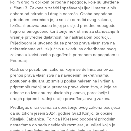
kojim drugim oblikom prirodne nepogode, koje su utvrđene
u članu 3. Zakona o zaštiti i spašavanju ljudi i materijalnih
dobara od prirodnih i drugih nesreća. Osoba pogođena
prirodnom nesrećom je, u smislu odredbi ovog zakona,
fizička ili pravna osoba kojoj je uslijed prirodne nepogode
trajno onemogućeno korištenje nekretnine za stanovanje ili
vršenje privredne djelatnosti na nastradalom području.
Prijedlogom je utvđeno da se prenos prava vlasništva na
nekretninama vrši isključivo u skladu sa odredbama ovog
zakona u korist osoba pogođenih prirodnom nepogodom u
Federaciji.
Radi se o posebnom zakonu, kojim se definira osnov za
prenos prava vlasništva na navedenim nekretninama,
postupanje titulara uz smislu popisa nekretnina i vršenja
pripremnih radnji prije prenosa prava vlasništva, a koje se
odnose na izmjenu regulacionih planova, parcelacije i
drugih pripremih radnji u cilju provođenja ovog zakona.
Predlagač u razlozima za donošenje ovog zakona podsjeća
da su tokom jeseni 2024. godine Grad Konjic, te općine
Kiseljak, Jablanica, Fojnica i Kreševo pogođeni prirodnim
nesrećama do sada neviđenih razmjera, a uslijed kojih je
nastala i značajna materijalna šteta, koja se, između