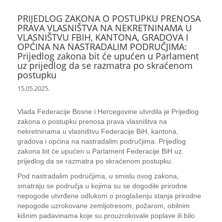
PRIJEDLOG ZAKONA O POSTUPKU PRENOSA
PRAVA VLASNIŠTVA NA NEKRETNINAMA U
VLASNIŠTVU FBIH, KANTONA, GRADOVA I
OPĆINA NA NASTRADALIM PODRUČJIMA:
Prijedlog zakona bit će upućen u Parlament
uz prijedlog da se razmatra po skraćenom
postupku
15.05.2025.
Vlada Federacije Bosne i Hercegovine utvrdila je Prijedlog
zakona o postupku prenosa prava vlasništva na
nekretninama u vlasništvu Federacije BiH, kantona,
gradova i općina na nastradalim područjima. Prijedlog
zakona bit će upućen u Parlament Federacije BiH uz
prijedlog da se razmatra po skraćenom postupku.
Pod nastradalim područjima, u smislu ovog zakona,
smatraju se područja u kojima su se dogodile prirodne
nepogode utvrđene odlukom o proglašenju stanja prirodne
nepogode uzrokovane zemljotresom, požarom, obilnim
kišnim padavinama koje su prouzrokovale poplave ili bilo