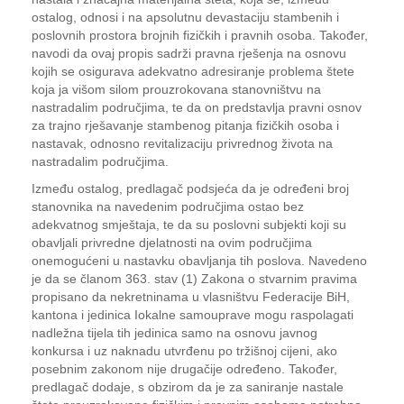
ostalog, odnosi i na apsolutnu devastaciju stambenih i
poslovnih prostora brojnih fizičkih i pravnih osoba. Također,
navodi da ovaj propis sadrži pravna rješenja na osnovu
kojih se osigurava adekvatno adresiranje problema štete
koja ja višom silom prouzrokovana stanovništvu na
nastradalim područjima, te da on predstavlja pravni osnov
za trajno rješavanje stambenog pitanja fizičkih osoba i
nastavak, odnosno revitalizaciju privrednog života na
nastradalim područjima.
Između ostalog, predlagač podsjeća da je određeni broj
stanovnika na navedenim područjima ostao bez
adekvatnog smještaja, te da su poslovni subjekti koji su
obavljali privredne djelatnosti na ovim područjima
onemogućeni u nastavku obavljanja tih poslova. Navedeno
je da se članom 363. stav (1) Zakona o stvarnim pravima
propisano da nekretninama u vlasništvu Federacije BiH,
kantona i jedinica Iokalne samouprave mogu raspolagati
nadležna tijela tih jedinica samo na osnovu javnog
konkursa i uz naknadu utvrđenu po tržišnoj cijeni, ako
posebnim zakonom nije drugačije određeno. Također,
predlagač dodaje, s obzirom da je za saniranje nastale