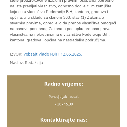
štete prouzrokovane fizičkim i pravnim osobama potrebno
na iste prenijeti vlasništvo, odnosno dodijeliti im zemljišta,
koja su u vlasništvu Federacije BiH, kantona, gradova i
općina, a u skladu sa članom 363. stav (1) Zakona o
stvarnim pravima, opredijelio da prenos vlasništva omogući
na osnovu posebnog Zakona o postupku prenosa prava
vlasništva na nekretninama u vlasništvu Federacije BiH,
kantona, gradova i općina na nastradalim područjima.
IZVOR:
Vebsajt Vlade FBiH, 12.05.2025.
Naslov: Redakcija
Radno vrijeme:
Ponedjeljak - petak
7:30 - 15:30
Kontaktirajte nas: