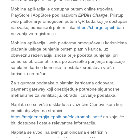
Mobilna aplikacija je dostupna putem online trgovina
PlayStore i AppStore pod nazivom
EPBiH Charge
. Pristup
web platformi je omogućen putem QR koda koji je dostupan
na svakoj punionici ili putem linka
https://charge.epbih.ba
i
ne zahtjeva registraciju.
Mobilna aplikacija i web platforma omogućavaju korisnicima
plaćanje usluge punjenja putem platnih kartica, uz
obaveznu rezervaciju iznosa prije početka punjenja, pri
čemu se obračunati iznos po završetku punjenja naplaćuje
sa platne kartice korisnika, a ostatak sredstava vraća
korisniku na račun.
Za sigurnost podataka o platnim karticama odgovara
payment gateway koji obezbjeđuje potrebne sigurnosne
mehanizme za verifikaciju, obradu i čuvanje podataka.
Naplata će se vršiti u skladu sa važećim Cjenovnikom koji
će biti objavljen na stranici
https://mojaenergija.epbih.ba/elektromobilnost/
na kojoj će
biti dostupne i ostale relevantne informacije.
Naplata se uvodi na svim punionicama električnih