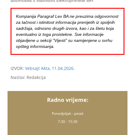
automobila u vlasništvu Elektroprivrede BiH.
Kompanija Paragraf Lex BA ne preuzima odgovornost
za tačnost i istinitost informacija prenijetih iz spoljnih
sadržaja, odnosno drugih izvora, kao i za štetu koja
eventualno iz toga proistekne. Sve informacije
objavljene u sekciji "Vijesti" su namijenjene u svrhu
opšteg informisanja.
IZVOR:
Vebsajt Akta, 11.04.2026.
Naslov: Redakcija
Radno vrijeme:
Ponedjeljak - petak
7:30 - 15:30