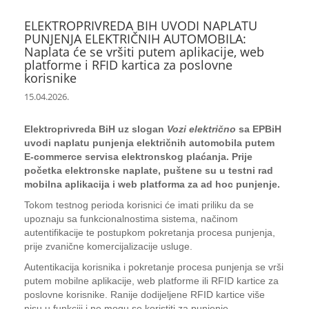
ELEKTROPRIVREDA BIH UVODI NAPLATU
PUNJENJA ELEKTRIČNIH AUTOMOBILA:
Naplata će se vršiti putem aplikacije, web
platforme i RFID kartica za poslovne
korisnike
15.04.2026.
Elektroprivreda BiH uz slogan
Vozi električno
sa EPBiH
uvodi naplatu punjenja električnih automobila putem
E-commerce servisa elektronskog plaćanja. Prije
početka elektronske naplate, puštene su u testni rad
mobilna aplikacija i web platforma za ad hoc punjenje.
Tokom testnog perioda korisnici će imati priliku da se
upoznaju sa funkcionalnostima sistema, načinom
autentifikacije te postupkom pokretanja procesa punjenja,
prije zvanične komercijalizacije usluge.
Autentikacija korisnika i pokretanje procesa punjenja se vrši
putem mobilne aplikacije, web platforme ili RFID kartice za
poslovne korisnike. Ranije dodijeljene RFID kartice više
nisu u funkciji i ne mogu se koristiti za punjenje.