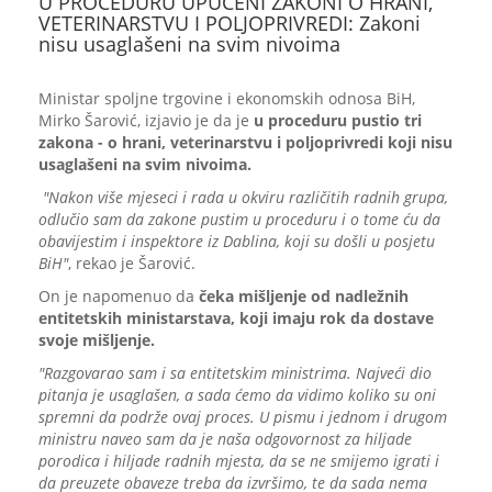
U PROCEDURU UPUĆENI ZAKONI O HRANI,
VETERINARSTVU I POLJOPRIVREDI: Zakoni
nisu usaglašeni na svim nivoima
Ministar spoljne trgovine i ekonomskih odnosa BiH,
Mirko Šarović, izjavio je da je
u proceduru pustio tri
zakona - o hrani, veterinarstvu i poljoprivredi koji nisu
usaglašeni na svim nivoima.
"Nakon više mjeseci i rada u okviru različitih radnih grupa,
odlučio sam da zakone pustim u proceduru i o tome ću da
obavijestim i inspektore iz Dablina, koji su došli u posjetu
BiH"
, rekao je Šarović.
On je napomenuo da
čeka mišljenje od nadležnih
entitetskih ministarstava, koji imaju rok da dostave
svoje mišljenje.
"Razgovarao sam i sa entitetskim ministrima. Najveći dio
pitanja je usaglašen, a sada ćemo da vidimo koliko su oni
spremni da podrže ovaj proces. U pismu i jednom i drugom
ministru naveo sam da je naša odgovornost za hiljade
porodica i hiljade radnih mjesta, da se ne smijemo igrati i
da preuzete obaveze treba da izvršimo, te da sada nema