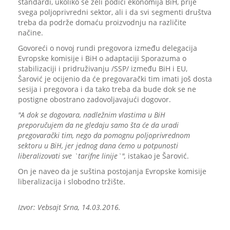
standardi, ukoliko se želi podići ekonomija BiH, prije
svega poljoprivredni sektor, ali i da svi segmenti društva
treba da podrže domaću proizvodnju na različite
načine.
Govoreći o novoj rundi pregovora između delegacija
Evropske komisije i BiH o adaptaciji Sporazuma o
stabilizaciji i pridruživanju /SSP/ između BiH i EU,
Šarović je ocijenio da će pregovarački tim imati još dosta
sesija i pregovora i da tako treba da bude dok se ne
postigne obostrano zadovoljavajući dogovor.
"A dok se dogovara, nadležnim vlastima u BiH
preporučujem da ne gledaju samo šta će da uradi
pregovarački tim, nego da pomognu poljoprivrednom
sektoru u BiH, jer jednog dana ćemo u potpunosti
liberalizovati sve `tarifne linije`",
istakao je Šarović.
On je naveo da je suština postojanja Evropske komisije
liberalizacija i slobodno tržište.
Izvor: Vebsajt Srna, 14.03.2016.