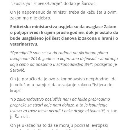
`izvlačenja` iz ove situacije"
, dodao je Šarović.
On je napomenuo da ministri treba da kažu šta u ovim
zakonima nije dobro.
Entitetska ministarstva uspjela su da usaglase Zakon
o poljoprivredi krajem prošle godine, dok je ostalo da
bude usaglašeno još šest članova iz zakona o hrani i o
veterinarstvu.
"Opredijelili smo se svi da radimo na Akcionom planu
usvojenom 2014. godine, a kojim smo definisali sva pitanja
koja ćemo da unesemo u zakonodavstvo BiH"
, podsjetio je
Šarović.
On je poručio da je ovo zakonodavstvo neophodno i da
je odlučan u namjeri da usvajanje zakona "istjera do
kraja".
"To zakonodavstvo poslužiće nam da lakše prebrodimo
prepreke za stvari koje nam dolaze, a to je ispunjenje
uslova za izvoz mesa peradi i neke druge aktivnosti"
, rekao
je Šarović.
On je ukazao na to da se moraju podržati evropski