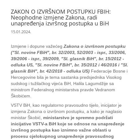
ZAKON O IZVRŠNOM POSTUPKU FBIH:
Neophodne izmjene Zakona, radi
unapređenja izvršnog postupka u BiH
15.01.2024.
Izmjene i dopune važećeg
Zakona o izvršnom postupku
("Sl. novine FBiH", br. 32/2003, 52/2003 - ispr., 33/2006,
39/2006 - ispr., 39/2009, "Sl. glasnik BiH", br. 15/2012 -
odluka US, "Sl. novine FBiH", br. 35/2012 i 46/2016 i "Sl.
glasnik BiH", br. 42/2018 - odluka US)
Federacije Bosne i
Hercegovine bila je tema sastanka predsjednika Visokog
sudskog i tužilačkog vijeća BiH, Halila Lagumdžije sa
ministrom Federalnog ministarstva pravde Vedranom
Škobićem.
VSTV BiH, kao regulatorno pravosudno tijelo, inicijator je
izmjena Zakona o izvršnom postupku, a kako je naglasio
ministar Škobić,
ministarstvo je spremno podržati
inicijative VSTV-a BiH koje se odnose na unapređenje
izvršnog postupka kao iznimno važne oblasti u
procesu cjelokupnog unapređenje pravosudnog