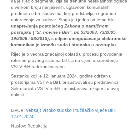
da je riječ o segmentu čija se trenutna neefikasnost ogleda
u velikom broju neriješenih, uglavnom komunalnih
predmeta u bh. sudovima, koji predstavljaju ogromno
opterećenje za sudove. Stoga je i jedna od tema bila
unapređenja postojećeg
Zakona o parničnom
postupku ("Sl. novine FBiH", br. 53/2003, 73/2005,
19/2006 i 98/2015)
, s ciljem omogućavanja elektronske
komunikacije između suda i stranaka u postupku.
Riječ je o veoma značajnoj oblasti u procesu provođenja
reforme pravnog sistema BiH, a na čijem unapređenju
VSTV BiH radi kontinuirano.
Sastanku koji je 12. januara 2024. godine održan u
prostorijama VSTV-a BiH, prisustvovali su predstavnici
Sekretarijata VSTV-a BiH i ministarstva, eksperti u ovoj
oblasti.
IZVOR:
Vebsajt Visoko sudsko i tužilačko vijeće BiH,
12.01.2024.
Naslov: Redakcija