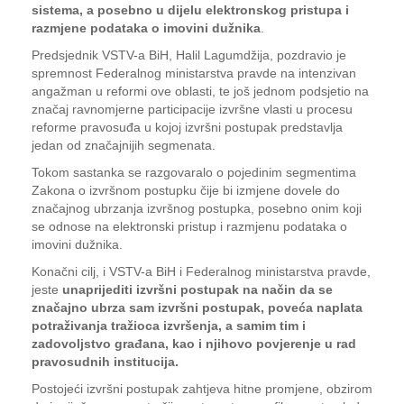
sistema, a posebno u dijelu elektronskog pristupa i
razmjene podataka o imovini dužnika
.
Predsjednik VSTV-a BiH, Halil Lagumdžija, pozdravio je
spremnost Federalnog ministarstva pravde na intenzivan
angažman u reformi ove oblasti, te još jednom podsjetio na
značaj ravnomjerne participacije izvršne vlasti u procesu
reforme pravosuđa u kojoj izvršni postupak predstavlja
jedan od značajnijih segmenata.
Tokom sastanka se razgovaralo o pojedinim segmentima
Zakona o izvršnom postupku čije bi izmjene dovele do
značajnog ubrzanja izvršnog postupka, posebno onim koji
se odnose na elektronski pristup i razmjenu podataka o
imovini dužnika.
Konačni cilj, i VSTV-a BiH i Federalnog ministarstva pravde,
jeste
unaprijediti izvršni postupak na način da se
značajno ubrza sam izvršni postupak, poveća naplata
potraživanja tražioca izvršenja, a samim tim i
zadovoljstvo građana, kao i njihovo povjerenje u rad
pravosudnih institucija.
Postojeći izvršni postupak zahtjeva hitne promjene, obzirom