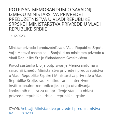
POTPISAN MEMORANDUM O SARADNJI
IZMEĐU MINISTARSTVA PRIVREDE I
PREDUZETNIŠTVA U VLADI REPUBLIKE
SRPSKE I MINISTARSTVA PRIVREDE U VLADI
REPUBLIKE SRBIJE
14.12.2023.
Ministar privrede i preduzetništva u Vladi Republike Srpske
Vojin Mitrović sastao se u Banjaluci sa ministrom privrede u
Vladi Republike Srbije Slobodanom Cvetkovićem.
Povod sastanka bio je potpisivanje Memoranduma o
saradnji između Ministarstva privrede i preduzetništva
u Vladi Republike Srpske i Ministarstva privrede u Vladi
Republike Srbije, radi kontinuirane i intenzivne
institucionalne komunikacije, u cilju utvrđivanja
konkretnih mijera za unapređenje stanja u oblasti
privrede Republike Srbije i Republike Srpske.
IZVOR:
Vebsajt Ministarstvo privrede i preduzetništva
RS, 11.12.2023.