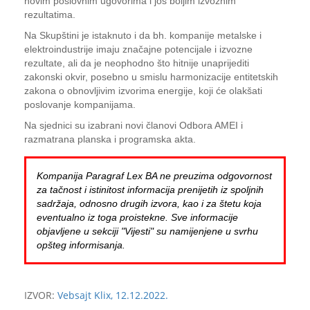
novim poslovnim ugovorima i još boljim izvoznim
rezultatima.
Na Skupštini je istaknuto i da bh. kompanije metalske i
elektroindustrije imaju značajne potencijale i izvozne
rezultate, ali da je neophodno što hitnije unaprijediti
zakonski okvir, posebno u smislu harmonizacije entitetskih
zakona o obnovljivim izvorima energije, koji će olakšati
poslovanje kompanijama.
Na sjednici su izabrani novi članovi Odbora AMEI i
razmatrana planska i programska akta.
Kompanija Paragraf Lex BA ne preuzima odgovornost
za tačnost i istinitost informacija prenijetih iz spoljnih
sadržaja, odnosno drugih izvora, kao i za štetu koja
eventualno iz toga proistekne. Sve informacije
objavljene u sekciji "Vijesti" su namijenjene u svrhu
opšteg informisanja.
IZVOR:
Vebsajt Klix, 12.12.2022.