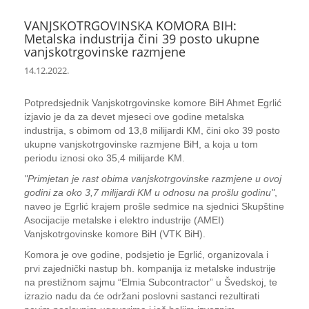
VANJSKOTRGOVINSKA KOMORA BIH:
Metalska industrija čini 39 posto ukupne
vanjskotrgovinske razmjene
14.12.2022.
Potpredsjednik Vanjskotrgovinske komore BiH Ahmet Egrlić
izjavio je da za devet mjeseci ove godine metalska
industrija, s obimom od 13,8 milijardi KM, čini oko 39 posto
ukupne vanjskotrgovinske razmjene BiH, a koja u tom
periodu iznosi oko 35,4 milijarde KM.
"Primjetan je rast obima vanjskotrgovinske razmjene u ovoj
godini za oko 3,7 milijardi KM u odnosu na prošlu godinu"
,
naveo je Egrlić krajem prošle sedmice na sjednici Skupštine
Asocijacije metalske i elektro industrije (AMEI)
Vanjskotrgovinske komore BiH (VTK BiH).
Komora je ove godine, podsjetio je Egrlić, organizovala i
prvi zajednički nastup bh. kompanija iz metalske industrije
na prestižnom sajmu “Elmia Subcontractor” u Švedskoj, te
izrazio nadu da će održani poslovni sastanci rezultirati