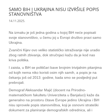
SAMO BIH I UKRAJINA NISU IZVRŠILE POPIS
STANOVNIŠTVA
14.11.2025.
Na izmaku je još jedna godina u kojoj BiH neće popisati
svoje stanovništvo, u čemu joj u Evropi društvo pravi samo
Ukrajina.
Zvanični Kijev ovo veliko statističko istraživanje nije uradio
zbog ratnih zbivanja, dok stručnjaci kažu da je kod nas
kriva politika.
I zaista, u BiH se političari bave brojnim trivijalnim pitanjima
od kojih nema niko koristi osim njih samih, a popis je na
čekanju još od 2013. godine, kada smo se posljednji put
prebrojali.
Demograf Aleksandar Majić (docent na Prirodno-
matematičkom fakultetu Univerziteta u Banjaluci) kaže da
generalno na prostoru čitave Evrope jedino Ukrajina i BiH
nisu sprovele popis stanovništva, koji je osnovni strateški
dokument za planiranje demografskih odrednica, ali i