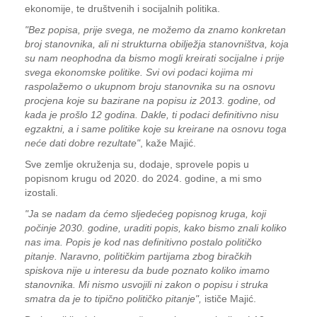
ekonomije, te društvenih i socijalnih politika.
"Bez popisa, prije svega, ne možemo da znamo konkretan
broj stanovnika, ali ni strukturna obilježja stanovništva, koja
su nam neophodna da bismo mogli kreirati socijalne i prije
svega ekonomske politike. Svi ovi podaci kojima mi
raspolažemo o ukupnom broju stanovnika su na osnovu
procjena koje su bazirane na popisu iz 2013. godine, od
kada je prošlo 12 godina. Dakle, ti podaci definitivno nisu
egzaktni, a i same politike koje su kreirane na osnovu toga
neće dati dobre rezultate"
, kaže Majić.
Sve zemlje okruženja su, dodaje, sprovele popis u
popisnom krugu od 2020. do 2024. godine, a mi smo
izostali.
"Ja se nadam da ćemo sljedećeg popisnog kruga, koji
počinje 2030. godine, uraditi popis, kako bismo znali koliko
nas ima. Popis je kod nas definitivno postalo političko
pitanje. Naravno, političkim partijama zbog biračkih
spiskova nije u interesu da bude poznato koliko imamo
stanovnika. Mi nismo usvojili ni zakon o popisu i struka
smatra da je to tipično političko pitanje",
ističe Majić.