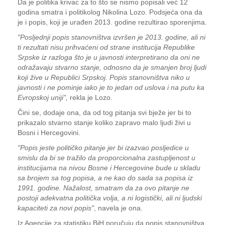
Da je politika krivac za to što se nismo popisali već 12
godina smatra i politikolog Nikolina Lozo. Podsjeća ona da
je i popis, koji je urađen 2013. godine rezultirao sporenjima.
"Posljednji popis stanovništva izvršen je 2013. godine, ali ni
ti rezultati nisu prihvaćeni od strane institucija Republike
Srpske iz razloga što je u javnosti interpretirano da oni ne
odražavaju stvarno stanje, odnosno da je smanjen broj ljudi
koji žive u Republici Srpskoj. Popis stanovništva niko u
javnosti i ne pominje iako je to jedan od uslova i na putu ka
Evropskoj uniji",
rekla je Lozo.
Čini se, dodaje ona, da od tog pitanja svi bježe jer bi to
prikazalo stvarno stanje koliko zapravo malo ljudi živi u
Bosni i Hercegovini.
"Popis jeste političko pitanje jer bi izazvao posljedice u
smislu da bi se tražilo da proporcionalna zastupljenost u
institucijama na nivou Bosne i Hercegovine bude u skladu
sa brojem sa tog popisa, a ne kao do sada sa popisa iz
1991. godine. Nažalost, smatram da za ovo pitanje ne
postoji adekvatna politička volja, a ni logistički, ali ni ljudski
kapaciteti za novi popis"
, navela je ona.
Iz Agencije za statistiku BiH poručuju da popis stanovništva