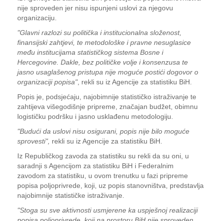
nije sproveden jer nisu ispunjeni uslovi za njegovu
organizaciju.
"Glavni razlozi su politička i institucionalna složenost,
finansijski zahtjevi, te metodološke i pravne nesuglasice
među institucijama statističkog sistema Bosne i
Hercegovine. Dakle, bez političke volje i konsenzusa te
jasno usaglašenog pristupa nije moguće postići dogovor o
organizaciji popisa"
, rekli su iz Agencije za statistiku BiH.
Popis je, podsjećaju, najobimnije statističko istraživanje te
zahtijeva višegodišnje pripreme, značajan budžet, obimnu
logističku podršku i jasno usklađenu metodologiju.
"Budući da uslovi nisu osigurani, popis nije bilo moguće
sprovesti",
rekli su iz Agencije za statistiku BiH.
Iz Republičkog zavoda za statistiku su rekli da su oni, u
saradnji s Agencijom za statistiku BiH i Federalnim
zavodom za statistiku, u ovom trenutku u fazi pripreme
popisa poljoprivrede, koji, uz popis stanovništva, predstavlja
najobimnije statističke istraživanje.
"Stoga su sve aktivnosti usmjerene ka uspješnoj realizaciji
popisa poljoprivrede, koji na prostoru BiH nije sproveden