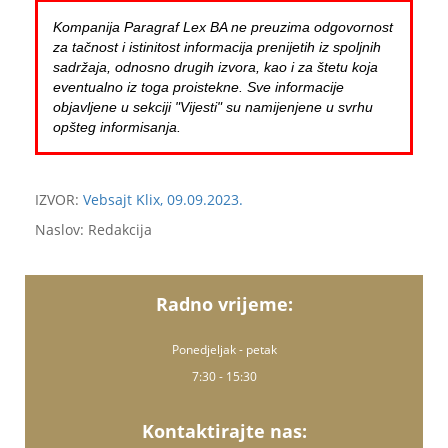
Kompanija Paragraf Lex BA ne preuzima odgovornost
za tačnost i istinitost informacija prenijetih iz spoljnih
sadržaja, odnosno drugih izvora, kao i za štetu koja
eventualno iz toga proistekne. Sve informacije
objavljene u sekciji "Vijesti" su namijenjene u svrhu
opšteg informisanja.
IZVOR:
Vebsajt Klix, 09.09.2023.
Naslov: Redakcija
Radno vrijeme:
Ponedjeljak - petak
7:30 - 15:30
Kontaktirajte nas: