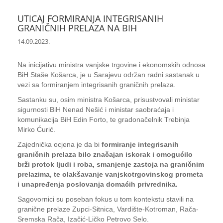
UTICAJ FORMIRANJA INTEGRISANIH
GRANIČNIH PRELAZA NA BIH
14.09.2023.
Na inicijativu ministra vanjske trgovine i ekonomskih odnosa
BiH Staše Košarca, je u Sarajevu održan radni sastanak u
vezi sa formiranjem integrisanih graničnih prelaza.
Sastanku su, osim ministra Košarca, prisustvovali ministar
sigurnosti BiH Nenad Nešić i ministar saobraćaja i
komunikacija BiH Edin Forto, te gradonačelnik Trebinja
Mirko Ćurić.
Zajednička ocjena je da bi
formiranje integrisanih
graničnih prelaza bilo značajan iskorak i omogućilo
brži protok ljudi i roba, smanjenje zastoja na graničnim
prelazima, te olakšavanje vanjskotrgovinskog prometa
i unapređenja poslovanja domaćih privrednika.
Sagovornici su poseban fokus u tom kontekstu stavili na
granične prelaze Zupci-Sitnica, Vardište-Kotroman, Rača-
Sremska Rača, Izačić-Ličko Petrovo Selo.