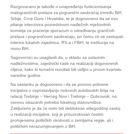
Razgovarano je takođe o unapređenju funkcionisanja
malograničnih prelaza za pogranični saobraćaj između BiH,
Srbije, Crne Gore i Hrvatske, te je dogovoreno da se ovo
pitanje intenzivira posredstvom nadležnih mješovitnih
komisija za praćenje sporazum o određivanju graničnih
prelaza i pograničnom saobraćaju, pri čemu će se zastupati
interesi lokalnih zajednica, RS-a i FBiH, te institucija na
nivou BiH.
Sagovornici su usaglasili da, u skladu sa ustavnim
nadležnostima, zajednički rade na realizaciji dogovorenih
ciljeva, kako bi konačni rezultati bili vidljivi u prvom kvartalu
naredne godine.
Na sastanku je dogovoreno i da se ponovo pokrene
inicijativa o uspostavljanju redovnih autobuskih linija na
relaciji Trebinje – Herceg Novi i Trebinje – Dubrovnik, na
osnovu iskazanih potreba lokalnog stanovništva.
Zaključeno je da će ovim biti deblokiran višegodišnji zastoj
u realizaciji inicijative, koji je prouzrokovan čestim
promjenama političkih okolnosti u zemljama regije, ali i
političkim nerazumijevanjem u BiH.