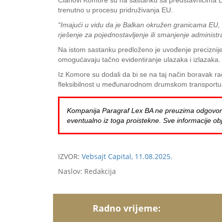
Članovi Komore su na sastanku sa predstavnicima Evr
trenutno u procesu pridruživanja EU.
“Imajući u vidu da je Balkan okružen granicama EU, s
rješenje za pojednostavljenje ili smanjenje administr
Na istom sastanku predloženo je uvođenje preciznije
omogućavaju tačno evidentiranje ulazaka i izlazaka.
Iz Komore su dodali da bi se na taj način boravak r
fleksibilnost u međunarodnom drumskom transportu
Kompanija Paragraf Lex BA ne preuzima odgovornost 
eventualno iz toga proistekne. Sve informacije obj
IZVOR:
Vebsajt Capital, 11.08.2025.
Naslov: Redakcija
Radno vrijeme: