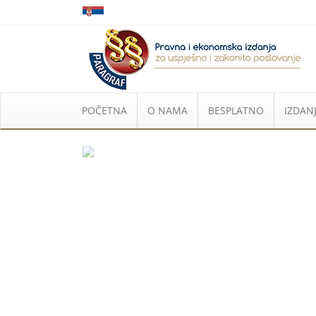
POČETNA
O NAMA
BESPLATNO
IZDANJ