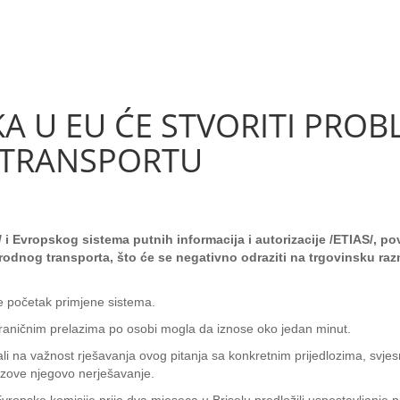
A U EU ĆE STVORITI PROB
TRANSPORTU
 i Evropskog sistema putnih informacija i autorizacije /ETIAS/, p
rodnog transporta, što će se negativno odraziti na trgovinsku raz
ne početak primjene sistema.
raničnim prelazima po osobi mogla da iznose oko jedan minut.
ali na važnost rješavanja ovog pitanja sa konkretnim prijedlozima, svje
azove njegovo nerješavanje.