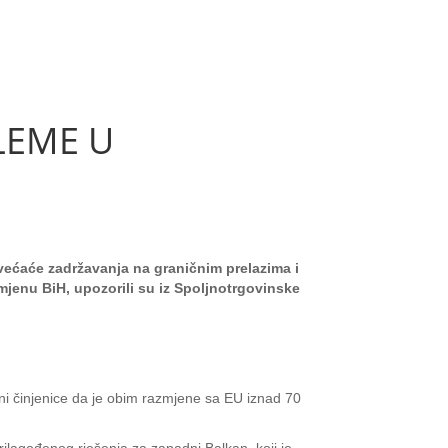
LEME U
ovećaće zadržavanja na graničnim prelazima i
mjenu BiH, upozorili su iz Spoljnotrgovinske
sni činjenice da je obim razmjene sa EU iznad 70