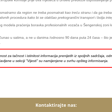
opske komisije prije dva mjeseca u Briselu predložili uspostavljanje pr
matramo da region ne treba posmatrati kao treću stranu i da ga treba i
ativnih procedura kako bi se olakšao prekogranični transport i bolja inte
g modela praćenja boravka profesionalnih vozača u Šengenskoj zoni kori
ačunao u satima, a ne u danima /odnosno 90 dana puta 24 časa – što je
.
za tačnost i istinitost informacija prenijetih iz spoljnih sadržaja, odn
avljene u sekciji "Vijesti" su namijenjene u svrhu opšteg informisanja.
Kontaktirajte nas: