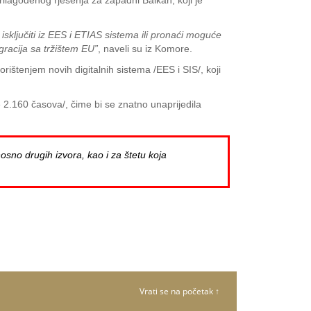
ilagođenog rješenja za zapadni Balkan, koji je
sključiti iz EES i ETIAS sistema ili pronaći moguće
gracija sa tržištem EU”
, naveli su iz Komore.
štenjem novih digitalnih sistema /EES i SIS/, koji
 2.160 časova/, čime bi se znatno unaprijedila
osno drugih izvora, kao i za štetu koja
Vrati se na početak ↑