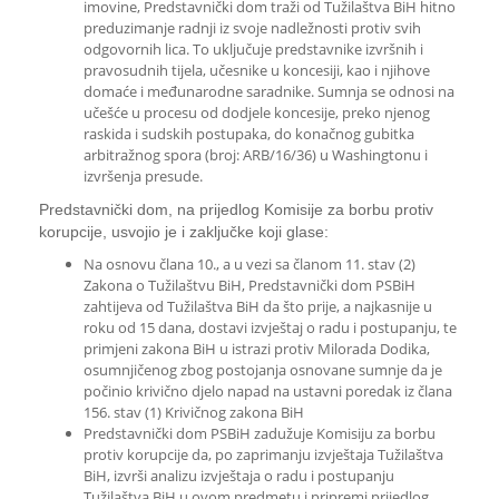
imovine, Predstavnički dom traži od Tužilaštva BiH hitno
preduzimanje radnji iz svoje nadležnosti protiv svih
odgovornih lica. To uključuje predstavnike izvršnih i
pravosudnih tijela, učesnike u koncesiji, kao i njihove
domaće i međunarodne saradnike. Sumnja se odnosi na
učešće u procesu od dodjele koncesije, preko njenog
raskida i sudskih postupaka, do konačnog gubitka
arbitražnog spora (broj: ARB/16/36) u Washingtonu i
izvršenja presude.
Predstavnički dom, na prijedlog Komisije za borbu protiv
korupcije, usvojio je i zaključke koji glase:
Na osnovu člana 10., a u vezi sa članom 11. stav (2)
Zakona o Tužilaštvu BiH, Predstavnički dom PSBiH
zahtijeva od Tužilaštva BiH da što prije, a najkasnije u
roku od 15 dana, dostavi izvještaj o radu i postupanju, te
primjeni zakona BiH u istrazi protiv Milorada Dodika,
osumnjičenog zbog postojanja osnovane sumnje da je
počinio krivično djelo napad na ustavni poredak iz člana
156. stav (1) Krivičnog zakona BiH
Predstavnički dom PSBiH zadužuje Komisiju za borbu
protiv korupcije da, po zaprimanju izvještaja Tužilaštva
BiH, izvrši analizu izvještaja o radu i postupanju
Tužilaštva BiH u ovom predmetu i pripremi prijedlog