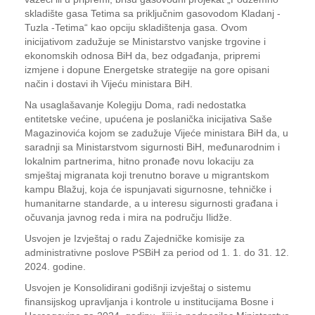
skladište gasa Tetima sa priključnim gasovodom Kladanj -
Tuzla -Tetima“ kao opciju skladištenja gasa. Ovom
inicijativom zadužuje se Ministarstvo vanjske trgovine i
ekonomskih odnosa BiH da, bez odgađanja, pripremi
izmjene i dopune Energetske strategije na gore opisani
način i dostavi ih Vijeću ministara BiH.
Na usaglašavanje Kolegiju Doma, radi nedostatka
entitetske većine, upućena je poslanička inicijativa Saše
Magazinovića kojom se zadužuje Vijeće ministara BiH da, u
saradnji sa Ministarstvom sigurnosti BiH, međunarodnim i
lokalnim partnerima, hitno pronađe novu lokaciju za
smještaj migranata koji trenutno borave u migrantskom
kampu Blažuj, koja će ispunjavati sigurnosne, tehničke i
humanitarne standarde, a u interesu sigurnosti građana i
očuvanja javnog reda i mira na području Ilidže.
Usvojen je Izvještaj o radu Zajedničke komisije za
administrativne poslove PSBiH za period od 1. 1. do 31. 12.
2024. godine.
Usvojen je Konsolidirani godišnji izvještaj o sistemu
finansijskog upravljanja i kontrole u institucijama Bosne i