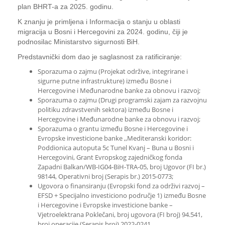
plan BHRT-a za 2025. godinu.
K znanju je primljena i Informacija o stanju u oblasti
migracija u Bosni i Hercegovini za 2024. godinu, čiji je
podnosilac Ministarstvo sigurnosti BiH.
Predstavnički dom dao je saglasnost za ratificiranje:
Sporazuma o zajmu (Projekat održive, integrirane i
sigurne putne infrastrukture) između Bosne i
Hercegovine i Međunarodne banke za obnovu i razvoj;
Sporazuma o zajmu (Drugi programski zajam za razvojnu
politiku zdravstvenih sektora) između Bosne i
Hercegovine i Međunarodne banke za obnovu i razvoj;
Sporazuma o grantu između Bosne i Hercegovine i
Evropske investicione banke ,,Mediteranski koridor:
Poddionica autoputa 5c Tunel Kvanj – Buna u Bosni i
Hercegovini, Grant Evropskog zajedničkog fonda
Zapadni Balkan/WB-IG04-BiH-TRA-05, broj Ugovor (FI br.)
98144, Operativni broj (Serapis br.) 2015-0773;
Ugovora o finansiranju (Evropski fond za održivi razvoj –
EFSD + Specijalno investiciono područje 1) između Bosne
i Hercegovine i Evropske investicione banke –
Vjetroelektrana Poklečani, broj ugovora (FI broj) 94.541,
broj operacije (Serapis broj) 2022-0241.