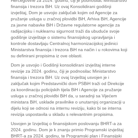
Hercegovine za 2024. godinu, čiji je podnosilac Ministarstvo
finansija i trezora BiH. Uz ovaj Konsolidirani godišnji
izvještaj, Dom je usvojio zaključak kojim od Agencije za
pružanje usluga u zračnoj plovidbi BiH, Arhiva BiH, Agencije
za javne nabavke BiH i Državne regulatorne agencije za
radijacijsku i nuklearnu sigurnost traži da ubuduće svoje
godišnje izvještaje o sistemu finansijskog upravljanja i
kontrole dostavljaju Centralnoj harmonizacijskoj jedinici
Ministarstva finansija i trezora BiH na način i u rokovima koji
su definirani propisima iz ove oblasti.
Dom je usvojio i Godišnji konsolidirani izvještaj interne
revizije za 2024. godinu, čiji je podnosilac Ministarstvo
finansija i trezora BiH. Uz ovaj Izvještaj usvojen je i
zaključak kojim Predstavnički dom PSBiH traži od Direkcije
za koordinaciju policijskih tijela BiH i Agencije za pružanje
usluga u zračnoj plovidbi BiH da, u saradnji sa Vijećem
ministara BiH, usklade pravilnike o unutarnjoj organizaciji u
dijelu koji se odnosi na internu reviziju, kako bi se interna
revizija uspostavila u skladu s relevantnim propisima.
Usvojen je Izvještaj o finansijskom poslovanju BHRT-a za
2024. godinu. Dom je k znanju primio Programski izvještaj
BHRT-a za 2024. godinu, te Programski plan i Finansijski