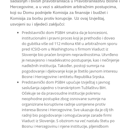
sadašnjih i bivših pravobranilaca u Pravobranilaštvu Bosne i
Hercegovine, a u vezi s aktuelnim arbitražnim postupcima,
koji su Domu podnijele Komisija za finansije i budžet i
Komisija za borbu protiv korupcije. Uz ovaj Izvještaj,
usvojeni su i sljedeći zaključci:
Predstavnički dom PSBiH smatra da je koncesioni,
institucionalni i pravni proces koji je prethodio i doveo
do gubitka više od 112 miliona KM u arbitražnom sporu
pred ICSID-om u Washingtonu s firmom Viaduct iz
Slovenije bio praćen brojnim nepravilnostima. Utvrđeno
je nesavjesno i neadekvatno postupanje, kao i nečinjenje
nadležnih institucija. Također, postoji sumnja na
pogodovanje i djelovanje koje je štetilo javnom interesu
Bosne i Hercegovine i entitetu Republika Srpska.
Predstavnički dom PSBiH upućuje Izvještaj s javnog
saslušanja zajedno s transkriptom Tužilaštvu BiH.
Očekuje se da pravosudne institucije pokrenu
neophodne postupke zbog osnovane sumnje na
organizirane koruptivne radnje usmjerene protiv
interesa Bosne i Hercegovine. Sve ukazuje da je cilj tih
radnji bio pogodovanje i omogućavanje zarade firmi
Viaduct iz Slovenije. S obzirom na već nastalu štetu po
Bosnu i Hercegovinu i njene institucije, pljenidbom