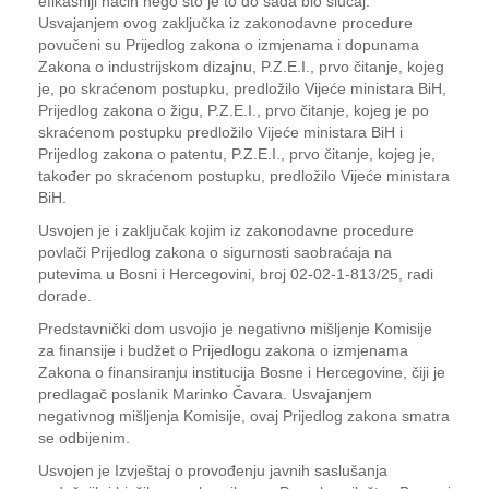
efikasniji način nego što je to do sada bio slučaj.
Usvajanjem ovog zaključka iz zakonodavne procedure
povučeni su Prijedlog zakona o izmjenama i dopunama
Zakona o industrijskom dizajnu, P.Z.E.I., prvo čitanje, kojeg
je, po skraćenom postupku, predložilo Vijeće ministara BiH,
Prijedlog zakona o žigu, P.Z.E.I., prvo čitanje, kojeg je po
skraćenom postupku predložilo Vijeće ministara BiH i
Prijedlog zakona o patentu, P.Z.E.I., prvo čitanje, kojeg je,
također po skraćenom postupku, predložilo Vijeće ministara
BiH.
Usvojen je i zaključak kojim iz zakonodavne procedure
povlači Prijedlog zakona o sigurnosti saobraćaja na
putevima u Bosni i Hercegovini, broj 02-02-1-813/25, radi
dorade.
Predstavnički dom usvojio je negativno mišljenje Komisije
za finansije i budžet o Prijedlogu zakona o izmjenama
Zakona o finansiranju institucija Bosne i Hercegovine, čiji je
predlagač poslanik Marinko Čavara. Usvajanjem
negativnog mišljenja Komisije, ovaj Prijedlog zakona smatra
se odbijenim.
Usvojen je Izvještaj o provođenju javnih saslušanja