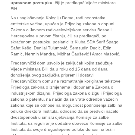
upravnom postupku
, čiji je predlagač Vijeće ministara
BiH.
Na usaglašavanje Kolegiju Doma, radi nedostatka
entitetske većine, upućen je Prijedlog zakona o dopuni
Zakona o Javnom radio-televizijskom servisu Bosne i
Hercegovine u prvom čitanju, čiji su predlagači, po
skraćenom postupku, poslanici iz Kluba SDA Šerif Špago,
Safet Kešo, Denijal Tulumović, Šemsudin Dedić, Edin
Ramić, Nermin Mandra, Midhat Čaušević i Amor Mašović.
Predstavnički dom usvojio je zaključak kojim zadužuje
Vijeće ministara BiH da u roku od 15 dana od dana
donošenja ovog zaključka pripremi i dostavi
Predstavničkom domu na razmatranje korigirane tekstove
Prijedloga zakona o izmjenama i dopunama Zakona o
industrijskom dizajnu, Prijedloga zakona o žigu i Prijedloga
zakona o patentu, na način da se vrate odredbe važećih
zakona koje se odnose na mogućnost podnošenja žalbi na
odluke direktora Instituta, odnosno da se predvidi načelo
dvostepenosti u smislu djelovanja Komisije za žalbe
Instituta, uz reguliranje dodatne obaveze Komisije za žalbe
Instituta da svoje drugostepene odluke donosi na brži i