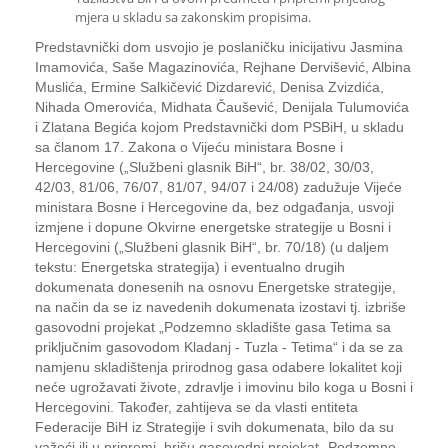
mjera u skladu sa zakonskim propisima.
Predstavnički dom usvojio je poslaničku inicijativu Jasmina
Imamovića, Saše Magazinovića, Rejhane Dervišević, Albina
Muslića, Ermine Salkičević Dizdarević, Denisa Zvizdića,
Nihada Omerovića, Midhata Čaušević, Denijala Tulumovića
i Zlatana Begića kojom Predstavnički dom PSBiH, u skladu
sa članom 17. Zakona o Vijeću ministara Bosne i
Hercegovine („Službeni glasnik BiH“, br. 38/02, 30/03,
42/03, 81/06, 76/07, 81/07, 94/07 i 24/08) zadužuje Vijeće
ministara Bosne i Hercegovine da, bez odgađanja, usvoji
izmjene i dopune Okvirne energetske strategije u Bosni i
Hercegovini („Službeni glasnik BiH“, br. 70/18) (u daljem
tekstu: Energetska strategija) i eventualno drugih
dokumenata donesenih na osnovu Energetske strategije,
na način da se iz navedenih dokumenata izostavi tj. izbriše
gasovodni projekat „Podzemno skladište gasa Tetima sa
priključnim gasovodom Kladanj - Tuzla - Tetima“ i da se za
namjenu skladištenja prirodnog gasa odabere lokalitet koji
neće ugrožavati živote, zdravlje i imovinu bilo koga u Bosni i
Hercegovini. Također, zahtijeva se da vlasti entiteta
Federacije BiH iz Strategije i svih dokumenata, bilo da su
važeći ili u pripremi, brišu gasovodni projekat „Podzemno