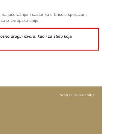
i su na jučerašnjem sastanku u Briselu sporazum
i su iz Evropske unije.
osno drugih izvora, kao i za štetu koja
Vrati se na početak ↑