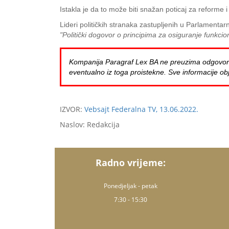
Istakla je da to može biti snažan poticaj za reforme
Lideri političkih stranaka zastupljenih u Parlamenta
"Politički dogovor o principima za osiguranje funkc
Kompanija Paragraf Lex BA ne preuzima odgovornost 
eventualno iz toga proistekne. Sve informacije obj
IZVOR:
Vebsajt Federalna TV, 13.06.2022.
Naslov: Redakcija
Radno vrijeme:
Ponedjeljak - petak
7:30 - 15:30