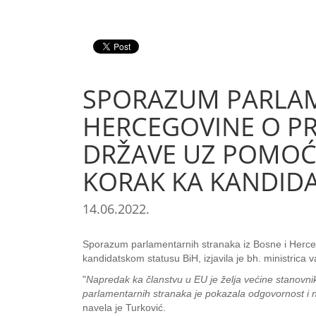
SPORAZUM PARLAM
HERCEGOVINE O PR
DRŽAVE UZ POMOĆ 
KORAK KA KANDID
14.06.2022.
Sporazum parlamentarnih stranaka iz Bosne i Herce
kandidatskom statusu BiH, izjavila je bh. ministrica 
"
Napredak ka članstvu u EU je želja većine stanovnika B
parlamentarnih stranaka je pokazala odgovornost i na
navela je Turković.