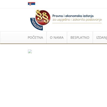
POČETNA
O NAMA
BESPLATNO
IZDANJ