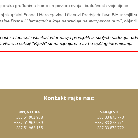
 i poruka građanima kome da povjere svoju i budućnost svoje djece.
rnoj skupštini Bosne i Hercegovine i članovi Predsjedništva BiH usvojil
ionalne Bosne i Hercegovine koja napreduje na evropskom putu"
, objavil
za tačnost i istinitost informacija prenijetih iz spoljnih sadržaja, odn
avljene u sekciji "Vijesti" su namijenjene u svrhu opšteg informisanja.
Kontaktirajte nas:
BANJA LUKA
SARAJEVO
+387 51 962 988
+387 33 873 770
+387 51 962 989
+387 33 873 771
+387 51 962 155
+387 33 873 772