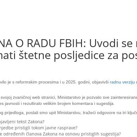
 O RADU FBIH: Uvodi se n
ti štetne posljedice za po
avilo je s reformskim procesima i u 2025. godini, objavivši
radnu verziju
ojoj zvaničnoj web stranici, Ministarstvo je pozvalo sve zainteresirane 
 javnosti i rezultiralo velikim brojem komentara i sugestija.
ijedloga, poslali smo upit Ministarstvu, tražeći odgovore na tri ključn
javljeni tekst Zakona?
rimjedbe pristigli tokom javne rasprave?
ne određenih članova Zakona na osnovu pristiglih sugestija?