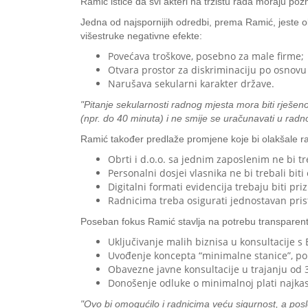
Ramić ističe da svi akteri na tržištu rada moraju poz
Jedna od najspornijih odredbi, prema Ramić, jeste
višestruke negativne efekte:
Povećava troškove, posebno za male firme;
Otvara prostor za diskriminaciju po osnovu 
Narušava sekularni karakter države.
"Pitanje sekularnosti radnog mjesta mora biti rješ
(npr. do 40 minuta) i ne smije se uračunavati u radn
Ramić također predlaže promjene koje bi olakšale 
Obrti i d.o.o. sa jednim zaposlenim ne bi 
Personalni dosjei vlasnika ne bi trebali biti
Digitalni formati evidencija trebaju biti priz
Radnicima treba osigurati jednostavan pris
Poseban fokus Ramić stavlja na potrebu transparentni
Uključivanje malih biznisa u konsultacije s
Uvođenje koncepta “minimalne stanice”, po
Obavezne javne konsultacije u trajanju od 
Donošenje odluke o minimalnoj plati najka
"Ovo bi omogućilo i radnicima veću sigurnost, a pos