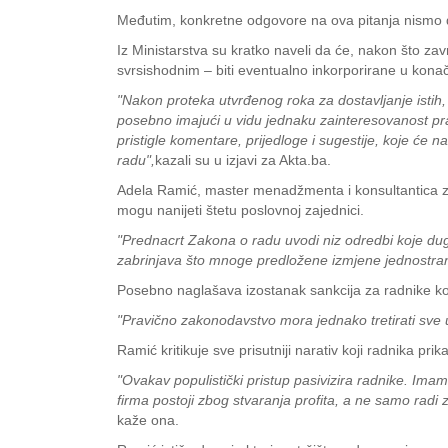
Međutim, konkretne odgovore na ova pitanja nismo d
Iz Ministarstva su kratko naveli da će, nakon što zavr
svrsishodnim – biti eventualno inkorporirane u kona
"Nakon proteka utvrđenog roka za dostavljanje istih, 
posebno imajući u vidu jednaku zainteresovanost pravni
pristigle komentare, prijedloge i sugestije, koje će n
radu",
kazali su u izjavi za Akta.ba.
Adela Ramić, master menadžmenta i konsultantica za 
mogu nanijeti štetu poslovnoj zajednici.
"Prednacrt Zakona o radu uvodi niz odredbi koje du
zabrinjava što mnoge predložene izmjene jednostrano
Posebno naglašava izostanak sankcija za radnike koj
"Pravično zakonodavstvo mora jednako tretirati sve u
Ramić kritikuje sve prisutniji narativ koji radnika prik
"Ovakav populistički pristup pasivizira radnike. Ima
firma postoji zbog stvaranja profita, a ne samo radi 
kaže ona.