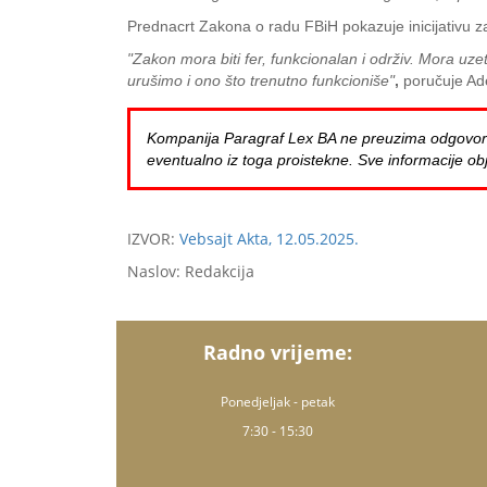
Prednacrt Zakona o radu FBiH pokazuje inicijativu za r
"Zakon mora biti fer, funkcionalan i održiv. Mora uze
urušimo i ono što trenutno funkcioniše"
,
poručuje Ad
Kompanija Paragraf Lex BA ne preuzima odgovornost 
eventualno iz toga proistekne. Sve informacije obj
IZVOR:
Vebsajt Akta, 12.05.2025.
Naslov: Redakcija
Radno vrijeme:
Ponedjeljak - petak
7:30 - 15:30