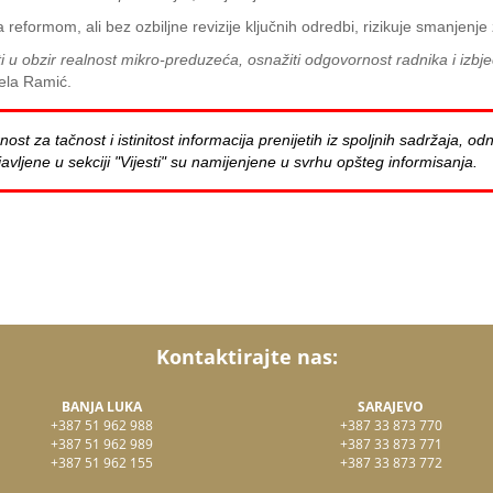
eformom, ali bez ozbiljne revizije ključnih odredbi, rizikuje smanjenje z
ti u obzir realnost mikro-preduzeća, osnažiti odgovornost radnika i izbj
ela Ramić.
za tačnost i istinitost informacija prenijetih iz spoljnih sadržaja, odn
avljene u sekciji "Vijesti" su namijenjene u svrhu opšteg informisanja.
Kontaktirajte nas:
BANJA LUKA
SARAJEVO
+387 51 962 988
+387 33 873 770
+387 51 962 989
+387 33 873 771
+387 51 962 155
+387 33 873 772