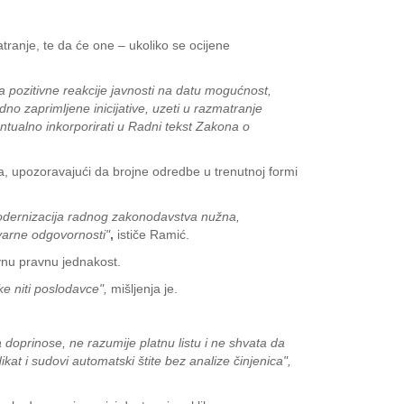
atranje, te da će one – ukoliko se ocijene
na pozitivne reakcije javnosti na datu mogućnost,
dno zaprimljene inicijative, uzeti u razmatranje
ventualno inkorporirati u Radni tekst Zakona o
a, upozoravajući da brojne odredbe u trenutnoj formi
modernizacija radnog zakonodavstva nužna,
varne odgovornosti"
,
ističe Ramić.
vnu pravnu jednakost.
e niti poslodavce",
mišljenja je.
 doprinose, ne razumije platnu listu i ne shvata da
kat i sudovi automatski štite bez analize činjenica",