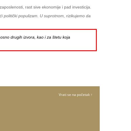
aposlenosti, rast sive ekonomije i pad investicija.
eći politički populizam. U suprotnom, rizikujemo da
osno drugih izvora, kao i za štetu koja
Vrati se na početak ↑