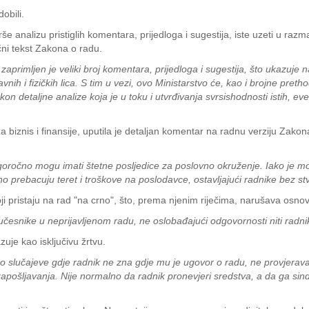
obili.
še analizu pristiglih komentara, prijedloga i sugestija, iste uzeti u razm
čni tekst Zakona o radu.
zaprimljen je veliki broj komentara, prijedloga i sugestija, što ukazuje 
h i fizičkih lica. S tim u vezi, ovo Ministarstvo će, kao i brojne pretho
akon detaljne analize koja je u toku i utvrđivanja svrsishodnosti istih, e
biznis i finansije, uputila je detaljan komentar na radnu verziju Zakon
goročno mogu imati štetne posljedice za poslovno okruženje. Iako je 
 prebacuju teret i troškove na poslodavce, ostavljajući radnike bez st
i pristaju na rad "na crno", što, prema njenim riječima, narušava osno
česnike u neprijavljenom radu, ne oslobađajući odgovornosti niti radnik
azuje kao isključivu žrtvu.
mo slučajeve gdje radnik ne zna gdje mu je ugovor o radu, ne provjerava
zapošljavanja. Nije normalno da radnik pronevjeri sredstva, a da ga sindi