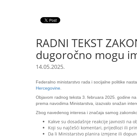
RADNI TEKST ZAKONA
dugoročno mogu ima
14.05.2025.
Federalno ministarstvo rada i socijalne politike nast
Hercegovine
.
Objavom radnog teksta 3. februara 2025. godine na sv
prema navodima Ministarstva, izazvalo snažan interes
Zbog navedenog interesa i značaja samog zakonskog pr
Kakve su dosadašnje reakcije javnosti na ob
Koji su najčešći komentari, prijedlozi ili p
Da li Ministarstvo planira izmjene ili dopu