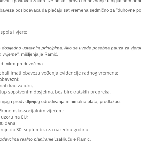
navati i poštovati zakon. Ne postoji pravo na neznanje u digitalnom dobu
 obaveza poslodavaca da plaćaju sat vremena sedmično za "duhovne pot
spola i vjere;
eno dosljedno ustavnim principima. Ako se uvede posebna pauza za vjer
o vrijeme",
mišljenja je Ramić.
rad mikro-preduzećima:
trebali imati obavezu vođenja evidencije radnog vremena;
 obavezni;
nati kao validni;
tup sopstvenim dosjeima, bez birokratskih prepreka.
jeg i predvidljivijeg određivanja minimalne plate, predlažući:
 Ekonomsko-socijalnim vijećem;
 uzoru na EU;
30 dana;
snije do 30. septembra za narednu godinu.
lodavcima realno planiranje",
zaključuje Ramić.