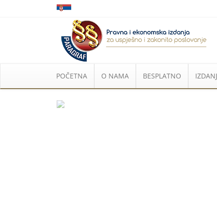
POČETNA
O NAMA
BESPLATNO
IZDANJ