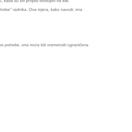
, kada su svi propisi dostupni na klik.
rebe" radnika. Ova mjera, kako navodi, ima
ske potrebe, ona mora biti vremenski ograničena