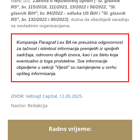
članu 101.
Zakona o republičkoj upravi ("Sl. glasnik
RS", br. 115/2018, 111/2021, 15/2022 i 56/2022, "Sl.
glasnik BiH", br. 84/2022 - odluka US BiH i "Sl. glasnik
RS", br. 132/2022 i 90/2023)
, dužna da obezbijedi saradnju
sa nevladinim organizacijama.
Kompanija Paragraf Lex BA ne preuzima odgovornost
za tačnost i istinitost informacija prenijetih iz spoljnih
sadržaja, odnosno drugih izvora, kao i za štetu koja
eventualno iz toga proistekne. Sve informacije
objavljene u sekciji "Vijesti" su namijenjene u svrhu
opšteg informisanja.
IZVOR:
Vebsajt Capital, 12.05.2025.
Naslov: Redakcija
Radno vrijeme: