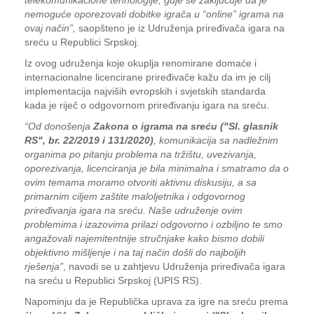
telekomunikacione tehnologije, gdje se zaključuje da je
nemoguće oporezovati dobitke igrača u “online” igrama na
ovaj način”,
saopšteno je iz Udruženja priređivača igara na
sreću u Republici Srpskoj.
Iz ovog udruženja koje okuplja renomirane domaće i
internacionalne licencirane priređivače kažu da im je cilj
implementacija najviših evropskih i svjetskih standarda
kada je riječ o odgovornom priređivanju igara na sreću.
“Od donošenja
Zakona o igrama na sreću ("Sl. glasnik
RS", br. 22/2019 i 131/2020)
, komunikacija sa nadležnim
organima po pitanju problema na tržištu, uvezivanja,
oporezivanja, licenciranja je bila minimalna i smatramo da o
ovim temama moramo otvoriti aktivnu diskusiju, a sa
primarnim ciljem zaštite maloljetnika i odgovornog
priređivanja igara na sreću. Naše udruženje ovim
problemima i izazovima prilazi odgovorno i ozbiljno te smo
angažovali najemitentnije stručnjake kako bismo dobili
objektivno mišljenje i na taj način došli do najboljih
rješenja”
, navodi se u zahtjevu Udruženja priređivača igara
na sreću u Republici Srpskoj (UPIS RS).
Napominju da je Republička uprava za igre na sreću prema