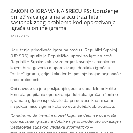
ZAKON O IGRAMA NA SREĆU RS: Udruženje
priređivača igara na sreću traži hitan
sastanak zbog problema kod oporezivanja
igrača u online igrama
14.05.2025.
Udruženje priređivača igara na sreću u Republici Srpskoj
(UPISRS) uputilo je Republičkoj upravi za igre na sreću
Republike Srpske zahtjev za organizovanje sastanka na
kojem bi se govorilo o oporezivanju dobitaka igrača u
“online” igrama, gdje, kako tvrde, postoje brojne nejasnoće
i nedorečenosti.
Oni navode da je u posljednjih godinu dana bilo nekoliko
kontrola po pitanju oporezivanja dobitaka igrača u “online”
igrama a gdje se ispostavilo da priređivači, kao ni sami
inspektori nisu sigurni kako se ovaj dobitak obračunava.
“Smatramo da trenutni model kojim se definiše ova vrsta
oporezivanja igrača na dobitke nije provodiv, što pokazuje i
vještačenje sudskog vještaka informatičko –